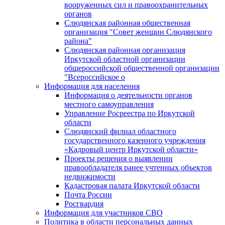
вооруженных сил и правоохранительных
органов
Слюдянская районная общественная
организация "Совет женщин Слюдянского
района"
Слюдянская районная организация
Иркутской областной организации
общероссийской общественной организации
"Всероссийское о
Информация для населения
Информация о деятельности органов
местного самоуправления
Управление Росреестра по Иркутской
области
Слюдянский филиал областного
государственного казенного учреждения
«Кадровый центр Иркутской области»
Проекты решения о выявлении
правообладателя ранее учтенных объектов
недвижимости
Кадастровая палата Иркутской области
Почта России
Росгвардия
Информация для участников СВО
Политика в области персональных данных