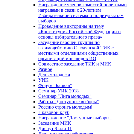
Награждение членов комиссий почетными
наградами в связи с 20-летием
Избирательной системы и по результатам
выборов
Проведение викторины на тему
«Конституция Российской Федерации и
основы избирательного права»
Заседание рабочей группы по
взаимодействию Слюдянской ТИК с
местными отделениями общественных
организаций инвалидов ИО
Совместное заседание ТИК и МИК
Разное
День молодежи
УИК
Форум "Байкал"
Семинар УИК 2018
Семинар "Лига молодых"
Работы "Доступные выборы"
Россию строить молодым!
Правовой клуб
Награждение "Доступные выборы"
Заседание МИК
Диспут 9 или 11
День молодого избирателя