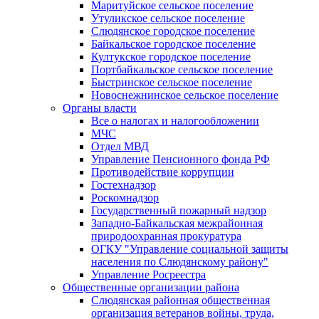
Маритуйское сельское поселение
Утуликское сельское поселение
Слюдянское городское поселение
Байкальское городское поселение
Култукское городское поселение
Портбайкальское сельское поселение
Быстринское сельское поселение
Новоснежнинское сельское поселение
Органы власти
Все о налогах и налогообложении
МЧС
Отдел МВД
Управление Пенсионного фонда РФ
Противодействие коррупции
Гостехнадзор
Роскомнадзор
Государственный пожарный надзор
Западно-Байкальская межрайонная
природоохранная прокуратура
ОГКУ "Управление социальной защиты
населения по Слюдянскому району"
Управление Росреестра
Общественные организации района
Слюдянская районная общественная
организация ветеранов войны, труда,