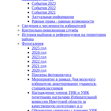
События 2023
События 2022
События 2021
Актуальная информация
Равные права - равные возможности
Сведения о численности избирателей
Контрольно-ревизионная служба
История выборов и референдумов на территории
района
Фотогалерея
2025 год
2024 год
2023 год
2022 год
2021 год
2020 год
Призеры фотоконкурса
Мероприятие в рамках Дня молодого
избирателя: анкетирование учащихся-
старшеклассников
Награждение членов ТИК и УИК
почетными наградами Избирательной
комиссии Иркутской области за
качественную подготовку и п
Обучающие семинары с членами УИК