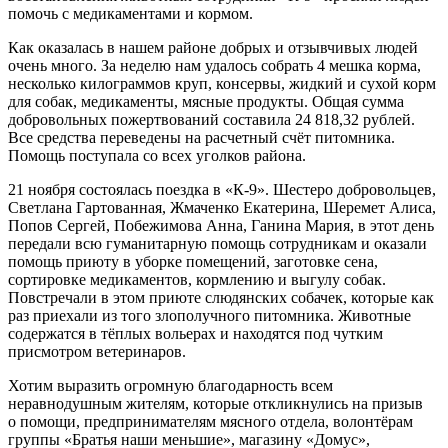
помочь с медикаментами и кормом.
Как оказалась в нашем районе добрых и отзывчивых людей
очень много. За неделю нам удалось собрать 4 мешка корма,
несколько килограммов круп, консервы, жидкий и сухой корм
для собак, медикаменты, мясные продукты. Общая сумма
добровольных пожертвований составила 24 818,32 рублей.
Все средства переведены на расчетный счёт питомника.
Помощь поступала со всех уголков района.
21 ноября состоялась поездка в «К-9». Шестеро добровольцев,
Светлана Гартованная, Жмаченко Екатерина, Шеремет Алиса,
Попов Сергей, Побежимова Анна, Ганина Мария, в этот день
передали всю гуманитарную помощь сотрудникам и оказали
помощь приюту в уборке помещений, заготовке сена,
сортировке медикаментов, кормлению и выгулу собак.
Повстречали в этом приюте слюдянских собачек, которые как
раз приехали из того злополучного питомника. Животные
содержатся в тёплых вольерах и находятся под чутким
присмотром ветеринаров.
Хотим выразить огромную благодарность всем
неравнодушным жителям, которые откликнулись на призыв
о помощи, предпринимателям мясного отдела, волонтёрам
группы «Братья наши меньшие», магазину «Домус»,