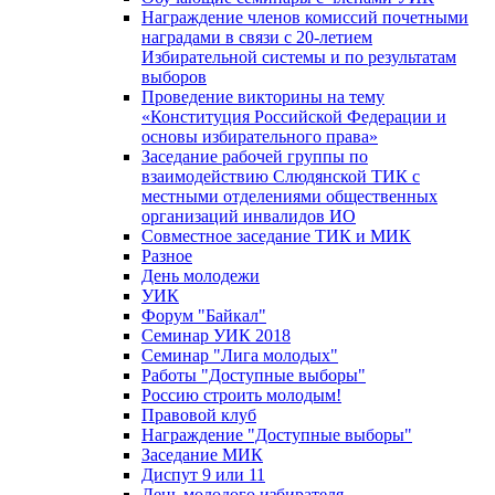
Награждение членов комиссий почетными
наградами в связи с 20-летием
Избирательной системы и по результатам
выборов
Проведение викторины на тему
«Конституция Российской Федерации и
основы избирательного права»
Заседание рабочей группы по
взаимодействию Слюдянской ТИК с
местными отделениями общественных
организаций инвалидов ИО
Совместное заседание ТИК и МИК
Разное
День молодежи
УИК
Форум "Байкал"
Семинар УИК 2018
Семинар "Лига молодых"
Работы "Доступные выборы"
Россию строить молодым!
Правовой клуб
Награждение "Доступные выборы"
Заседание МИК
Диспут 9 или 11
День молодого избирателя