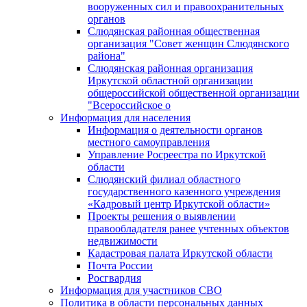
вооруженных сил и правоохранительных
органов
Слюдянская районная общественная
организация "Совет женщин Слюдянского
района"
Слюдянская районная организация
Иркутской областной организации
общероссийской общественной организации
"Всероссийское о
Информация для населения
Информация о деятельности органов
местного самоуправления
Управление Росреестра по Иркутской
области
Слюдянский филиал областного
государственного казенного учреждения
«Кадровый центр Иркутской области»
Проекты решения о выявлении
правообладателя ранее учтенных объектов
недвижимости
Кадастровая палата Иркутской области
Почта России
Росгвардия
Информация для участников СВО
Политика в области персональных данных