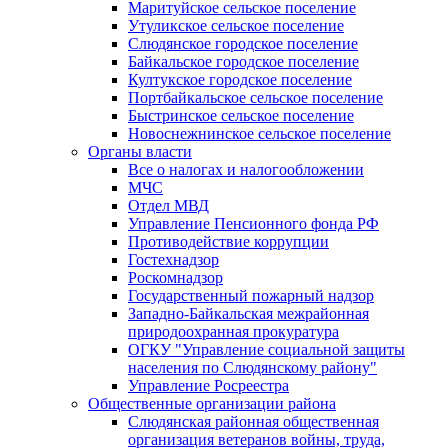
Маритуйское сельское поселение
Утуликское сельское поселение
Слюдянское городское поселение
Байкальское городское поселение
Култукское городское поселение
Портбайкальское сельское поселение
Быстринское сельское поселение
Новоснежнинское сельское поселение
Органы власти
Все о налогах и налогообложении
МЧС
Отдел МВД
Управление Пенсионного фонда РФ
Противодействие коррупции
Гостехнадзор
Роскомнадзор
Государственный пожарный надзор
Западно-Байкальская межрайонная
природоохранная прокуратура
ОГКУ "Управление социальной защиты
населения по Слюдянскому району"
Управление Росреестра
Общественные организации района
Слюдянская районная общественная
организация ветеранов войны, труда,