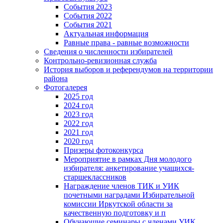
События 2023
События 2022
События 2021
Актуальная информация
Равные права - равные возможности
Сведения о численности избирателей
Контрольно-ревизионная служба
История выборов и референдумов на территории
района
Фотогалерея
2025 год
2024 год
2023 год
2022 год
2021 год
2020 год
Призеры фотоконкурса
Мероприятие в рамках Дня молодого
избирателя: анкетирование учащихся-
старшеклассников
Награждение членов ТИК и УИК
почетными наградами Избирательной
комиссии Иркутской области за
качественную подготовку и п
Обучающие семинары с членами УИК