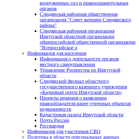
вооруженных сил и правоохранительных
органов
Слюдянская районная общественная
организация "Совет женщин Слюдянского
района"
Слюдянская районная организация
Иркутской областной организации
общероссийской общественной организации
"Всероссийское о
Информация для населения
Информация о деятельности органов
местного самоуправления
Управление Росреестра по Иркутской
области
Слюдянский филиал областного
государственного казенного учреждения
«Кадровый центр Иркутской области»
Проекты решения о выявлении
правообладателя ранее учтенных объектов
недвижимости
Кадастровая палата Иркутской области
Почта России
Росгвардия
Информация для участников СВО
Политика в области персональных данных