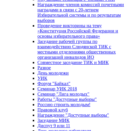
Награждение членов комиссий почетными
наградами в связи с 20-летием
Избирательной системы и по результатам
выборов
Проведение викторины на тему
«Конституция Российской Федерации и
основы избирательного права»
Заседание рабочей группы по
взаимодействию Слюдянской ТИК с
местными отделениями общественных
организаций инвалидов ИО
Совместное заседание ТИК и МИК
Разное
День молодежи
УИК
Форум "Байкал"
Семинар УИК 2018
Семинар "Лига молодых"
Работы "Доступные выборы"
Россию строить молодым!
Правовой клуб
Награждение "Доступные выборы"
Заседание МИК
Диспут 9 или 11
День молодого избирателя