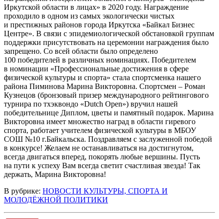
Иркутской области в лицах» в 2020 году. Награждение
проходило в одном из самых экологически чистых
и престижных районов города Иркутска «Байкал Бизнес
Центре». В связи с эпидемиологической обстановкой группам
поддержки присутствовать на церемонии награждения было
запрещено. Со всей области было определено
100 победителей в различных номинациях. Победителем
в номинации «Профессиональные достижения в сфере
физической культуры и спорта» стала спортсменка нашего
района Пиминова Марина Викторовна. Спортсмен – Роман
Кузнецов (бронзовый призер международного рейтингового
турнира по тхэквондо «Dutch Open») вручил нашей
победительнице Диплом, цветы и памятный подарок. Марина
Викторовна имеет множество наград в области гиревого
спорта, работает учителем физической культуры в МБОУ
СОШ №10 г.Байкальска. Поздравляем с заслуженной победой
в конкурсе! Желаем не останавливаться на достигнутом,
всегда двигаться вперед, покорять любые вершины. Пусть
на пути к успеху Вам всегда светит счастливая звезда! Так
держать, Марина Викторовна!
В рубрике:
НОВОСТИ КУЛЬТУРЫ, СПОРТА И
МОЛОДЁЖНОЙ ПОЛИТИКИ