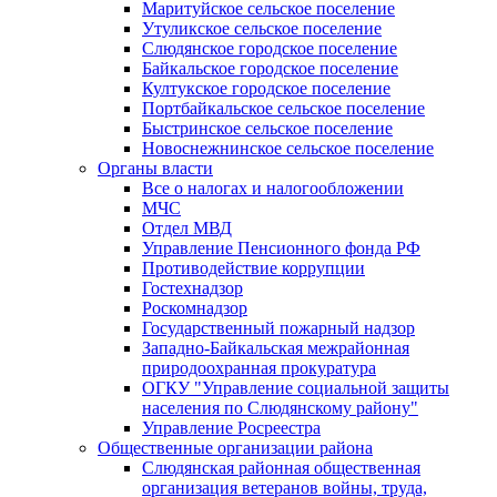
Маритуйское сельское поселение
Утуликское сельское поселение
Слюдянское городское поселение
Байкальское городское поселение
Култукское городское поселение
Портбайкальское сельское поселение
Быстринское сельское поселение
Новоснежнинское сельское поселение
Органы власти
Все о налогах и налогообложении
МЧС
Отдел МВД
Управление Пенсионного фонда РФ
Противодействие коррупции
Гостехнадзор
Роскомнадзор
Государственный пожарный надзор
Западно-Байкальская межрайонная
природоохранная прокуратура
ОГКУ "Управление социальной защиты
населения по Слюдянскому району"
Управление Росреестра
Общественные организации района
Слюдянская районная общественная
организация ветеранов войны, труда,