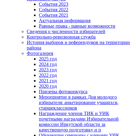
События 2023
События 2022
События 2021
Актуальная информация
Равные права - равные возможности
Сведения о численности избирателей
Контрольно-ревизионная служба
История выборов и референдумов на территории
района
Фотогалерея
2025 год
2024 год
2023 год
2022 год
2021 год
2020 год
Призеры фотоконкурса
Мероприятие в рамках Дня молодого
избирателя: анкетирование учащихся-
старшеклассников
Награждение членов ТИК и УИК
почетными наградами Избирательной
комиссии Иркутской области за
качественную подготовку и п
Обучающие семинары с членами УИК