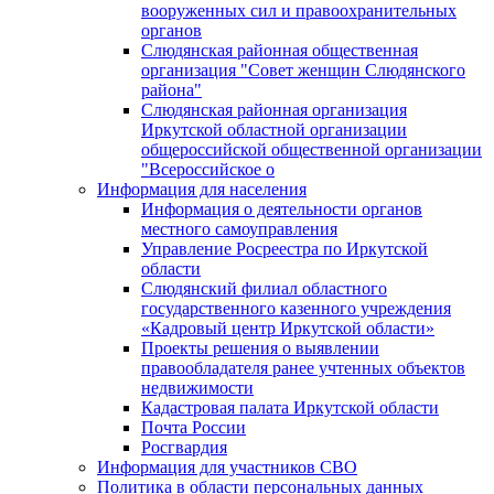
вооруженных сил и правоохранительных
органов
Слюдянская районная общественная
организация "Совет женщин Слюдянского
района"
Слюдянская районная организация
Иркутской областной организации
общероссийской общественной организации
"Всероссийское о
Информация для населения
Информация о деятельности органов
местного самоуправления
Управление Росреестра по Иркутской
области
Слюдянский филиал областного
государственного казенного учреждения
«Кадровый центр Иркутской области»
Проекты решения о выявлении
правообладателя ранее учтенных объектов
недвижимости
Кадастровая палата Иркутской области
Почта России
Росгвардия
Информация для участников СВО
Политика в области персональных данных