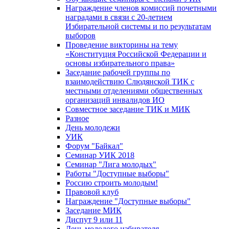
Награждение членов комиссий почетными
наградами в связи с 20-летием
Избирательной системы и по результатам
выборов
Проведение викторины на тему
«Конституция Российской Федерации и
основы избирательного права»
Заседание рабочей группы по
взаимодействию Слюдянской ТИК с
местными отделениями общественных
организаций инвалидов ИО
Совместное заседание ТИК и МИК
Разное
День молодежи
УИК
Форум "Байкал"
Семинар УИК 2018
Семинар "Лига молодых"
Работы "Доступные выборы"
Россию строить молодым!
Правовой клуб
Награждение "Доступные выборы"
Заседание МИК
Диспут 9 или 11
День молодого избирателя