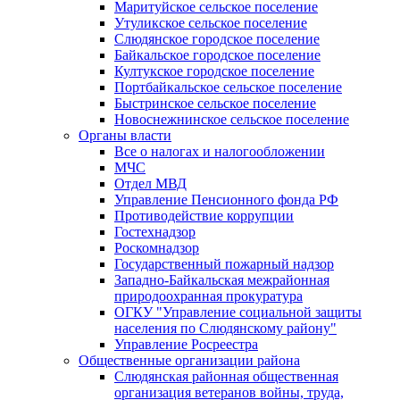
Маритуйское сельское поселение
Утуликское сельское поселение
Слюдянское городское поселение
Байкальское городское поселение
Култукское городское поселение
Портбайкальское сельское поселение
Быстринское сельское поселение
Новоснежнинское сельское поселение
Органы власти
Все о налогах и налогообложении
МЧС
Отдел МВД
Управление Пенсионного фонда РФ
Противодействие коррупции
Гостехнадзор
Роскомнадзор
Государственный пожарный надзор
Западно-Байкальская межрайонная
природоохранная прокуратура
ОГКУ "Управление социальной защиты
населения по Слюдянскому району"
Управление Росреестра
Общественные организации района
Слюдянская районная общественная
организация ветеранов войны, труда,