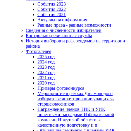
События 2023
События 2022
События 2021
Актуальная информация
Равные права - равные возможности
Сведения о численности избирателей
Контрольно-ревизионная служба
История выборов и референдумов на территории
района
Фотогалерея
2025 год
2024 год
2023 год
2022 год
2021 год
2020 год
Призеры фотоконкурса
Мероприятие в рамках Дня молодого
избирателя: анкетирование учащихся-
старшеклассников
Награждение членов ТИК и УИК
почетными наградами Избирательной
комиссии Иркутской области за
качественную подготовку и п
Обучающие семинары с членами УИК