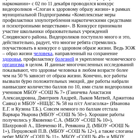
наркомании» с 02 по 11 декабря проводился конкурс
видеороликов «Слоган к здоровому образу жизни» в рамках
муниципальной Подпрограммы «Комплексные меры
профилактики злоупотребления наркотическими средствами
и психотропными веществами». В Конкурсе принимали
участие школьники образовательных учреждений
Слюдянского района. Видеороликов поступило много и это,
действительно, радует, что многие ребята стремились
поучаствовать в конкурсе о здоровом образе жизни. Ведь ЗОЖ
– образ жизни
человека
, направленный на сохранение
здоровья
, профилактику
болезней
и укрепление человеческого
организма
в целом. И данные многочисленных исследований
показывают, что здоровье человека в любом возрасте более
чем на 50 % зависит от образа жизни. Конечно, все работы
вызвали бурю положительных эмоций, две работы набрали
наивысшее количество баллов по 10, ими стали видеоролики
учеников МБОУ «СОШ № 7» (Ганичева Анастасия
Александровна, Дмитриев Андрей, Лыков Матвей, Аржитова
Саяна) и МБОУ «НШДС № 58 на п/ст Ангасолка» (Иванова
Е.Г. и Кузина Т.Б.). Совсем немного по баллам отстала
Варвара Уварова (МБОУ «СОШ № 50»). Хорошие работы
получились у Яковенко С.А. (МБОУ «СОШ № 10»),
Шахуровой А., Шевченко И., Ревякина Д. (МБОУ «ООШ №
1»), Перцовской П.В. (МБОУ «СОШ № 12»), а также слоганы
ребят МБОУ «СОШ № 11», МБОУ «СОШ № 49» и МБОУ