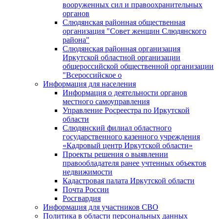
вооруженных сил и правоохранительных
органов
Слюдянская районная общественная
организация "Совет женщин Слюдянского
района"
Слюдянская районная организация
Иркутской областной организации
общероссийской общественной организации
"Всероссийское о
Информация для населения
Информация о деятельности органов
местного самоуправления
Управление Росреестра по Иркутской
области
Слюдянский филиал областного
государственного казенного учреждения
«Кадровый центр Иркутской области»
Проекты решения о выявлении
правообладателя ранее учтенных объектов
недвижимости
Кадастровая палата Иркутской области
Почта России
Росгвардия
Информация для участников СВО
Политика в области персональных данных