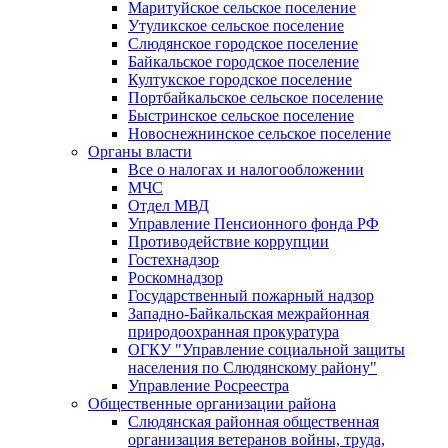
Маритуйское сельское поселение
Утуликское сельское поселение
Слюдянское городское поселение
Байкальское городское поселение
Култукское городское поселение
Портбайкальское сельское поселение
Быстринское сельское поселение
Новоснежнинское сельское поселение
Органы власти
Все о налогах и налогообложении
МЧС
Отдел МВД
Управление Пенсионного фонда РФ
Противодействие коррупции
Гостехнадзор
Роскомнадзор
Государственный пожарный надзор
Западно-Байкальская межрайонная
природоохранная прокуратура
ОГКУ "Управление социальной защиты
населения по Слюдянскому району"
Управление Росреестра
Общественные организации района
Слюдянская районная общественная
организация ветеранов войны, труда,