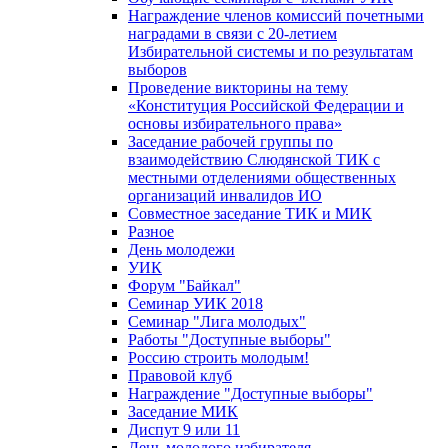
Награждение членов комиссий почетными
наградами в связи с 20-летием
Избирательной системы и по результатам
выборов
Проведение викторины на тему
«Конституция Российской Федерации и
основы избирательного права»
Заседание рабочей группы по
взаимодействию Слюдянской ТИК с
местными отделениями общественных
организаций инвалидов ИО
Совместное заседание ТИК и МИК
Разное
День молодежи
УИК
Форум "Байкал"
Семинар УИК 2018
Семинар "Лига молодых"
Работы "Доступные выборы"
Россию строить молодым!
Правовой клуб
Награждение "Доступные выборы"
Заседание МИК
Диспут 9 или 11
День молодого избирателя