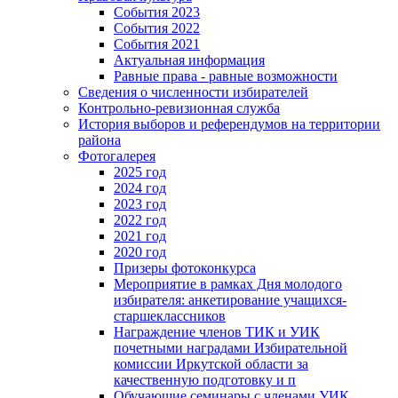
События 2023
События 2022
События 2021
Актуальная информация
Равные права - равные возможности
Сведения о численности избирателей
Контрольно-ревизионная служба
История выборов и референдумов на территории
района
Фотогалерея
2025 год
2024 год
2023 год
2022 год
2021 год
2020 год
Призеры фотоконкурса
Мероприятие в рамках Дня молодого
избирателя: анкетирование учащихся-
старшеклассников
Награждение членов ТИК и УИК
почетными наградами Избирательной
комиссии Иркутской области за
качественную подготовку и п
Обучающие семинары с членами УИК