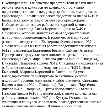
В конкурсе приняли участие представители девяти школ
района, всего в конкурсную комиссию поступило
на рассмотрение девятнадцать разработанных молодежью
кроссвордов. Больше всех работ представила школа №10 г.
Байкальска, ребята подготовили семь кроссвордов.
Победителем по итогам работы конкурсной комиссии
признан кроссворд Анны Кореневой (школа №49 г.
Слюдянка), который является самым содержательным
и творчески оформленным. Второе место в конкурсе
разделили между собой Екатерина Фомина (школа №2 г.
Слюдянка) и коллективная работа представителей школы
№12 г. Байкальска Екатерины Браун и Сабины Агаевой.
Призерами с присуждением дипломов третьей степени стали
кроссворды Владимира Осипова (школа №50 г. Слюдянка),
Виктории Лазаревой (школа №4 г. Слюдянка) и коллективная
работа десятиклассниц школы-интерната №23 Софии
Былковой, Марины Карповой и Ангелины Скумс.
Благодарностями теризбиркома за активное участие
и хороший уровень конкурсных работ отмечены Светлана
Бармина (школа №2 г. Слюдянка), Владислава Парфёнова
(школа №4 г. Слюдянка), Артем Духовников и Евгения
Павлова (школа №10 г. Байкальска), а также коллективная
работа учащихся школы №7 р.п. Култук. Остальным
участникам конкурса направлены благодарственные письма
за проявленный энтузиазм. Лучшие кроссворды