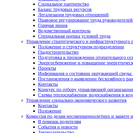
Социальное партнерство
Баланс трудовых ресурсов
Легализация трудовых отношений
Правовое регулирование труда руководителе
Горячая линия
Ведомственный контроль
Специальная оценка условий труда
Управление стратегического и инфраструктурного 
Положение о структурном подразделении
Градостроительство
Подготовка к прохождении отопительного се
Энергосбережение и повышение энергетичес
Проекты
Информация о состоянии окружающей среды 
Постановления о выявлении бесхозяйного ра
Контакты
Конкурс по отбору управляющей организаци
Схемы теплоснабжения, водоснабжения и вод
Управление социально-экономического развития
Контакты
Положение
Комиссия по делам несовершеннолетних и защите 
В помощь родителям
События и новости
Законодательство