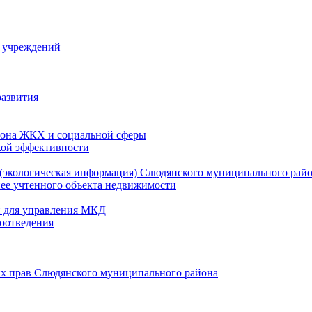
й учреждений
развития
зона ЖКХ и социальной сферы
кой эффективности
(экологическая информация) Слюдянского муниципального рай
нее учтенного объекта недвижимости
и для управления МКД
оотведения
их прав Слюдянского муниципального района