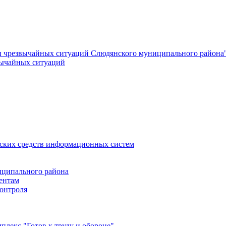
и чрезвычайных ситуаций Слюдянского муниципального района
вычайных ситуаций
еских средств информационных систем
ципального района
ентам
онтроля
лекс "Готов к труду и обороне"