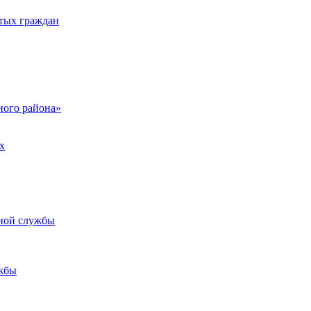
тых граждан
ого района»
х
ьной службы
жбы