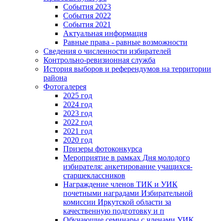
События 2023
События 2022
События 2021
Актуальная информация
Равные права - равные возможности
Сведения о численности избирателей
Контрольно-ревизионная служба
История выборов и референдумов на территории
района
Фотогалерея
2025 год
2024 год
2023 год
2022 год
2021 год
2020 год
Призеры фотоконкурса
Мероприятие в рамках Дня молодого
избирателя: анкетирование учащихся-
старшеклассников
Награждение членов ТИК и УИК
почетными наградами Избирательной
комиссии Иркутской области за
качественную подготовку и п
Обучающие семинары с членами УИК