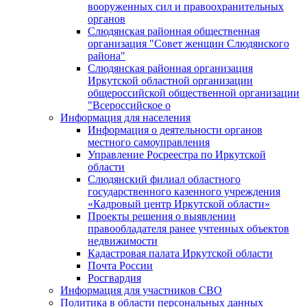
вооруженных сил и правоохранительных
органов
Слюдянская районная общественная
организация "Совет женщин Слюдянского
района"
Слюдянская районная организация
Иркутской областной организации
общероссийской общественной организации
"Всероссийское о
Информация для населения
Информация о деятельности органов
местного самоуправления
Управление Росреестра по Иркутской
области
Слюдянский филиал областного
государственного казенного учреждения
«Кадровый центр Иркутской области»
Проекты решения о выявлении
правообладателя ранее учтенных объектов
недвижимости
Кадастровая палата Иркутской области
Почта России
Росгвардия
Информация для участников СВО
Политика в области персональных данных