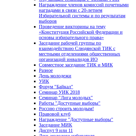
Награждение членов комиссий почетными
наградами в связи с 20-летием
Избирательной системы и по результатам
выборов
Проведение викторины на тему
«Конституция Российской Федерации и
основы избирательного права»
Заседание рабочей группы по
взаимодействию Слюдянской ТИК с
местными отделениями общественных
организаций инвалидов ИО
Совместное заседание ТИК и МИК
Разное
День молодежи
УИК
Форум "Байкал"
Семинар УИК 2018
Семинар "Лига молодых"
Работы "Доступные выборы"
Россию строить молодым!
Правовой клуб
Награждение "Доступные выборы"
Заседание МИК
Диспут 9 или 11
День молодого избирателя