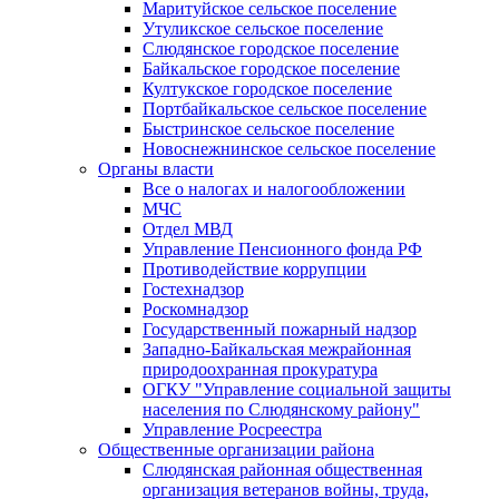
Маритуйское сельское поселение
Утуликское сельское поселение
Слюдянское городское поселение
Байкальское городское поселение
Култукское городское поселение
Портбайкальское сельское поселение
Быстринское сельское поселение
Новоснежнинское сельское поселение
Органы власти
Все о налогах и налогообложении
МЧС
Отдел МВД
Управление Пенсионного фонда РФ
Противодействие коррупции
Гостехнадзор
Роскомнадзор
Государственный пожарный надзор
Западно-Байкальская межрайонная
природоохранная прокуратура
ОГКУ "Управление социальной защиты
населения по Слюдянскому району"
Управление Росреестра
Общественные организации района
Слюдянская районная общественная
организация ветеранов войны, труда,