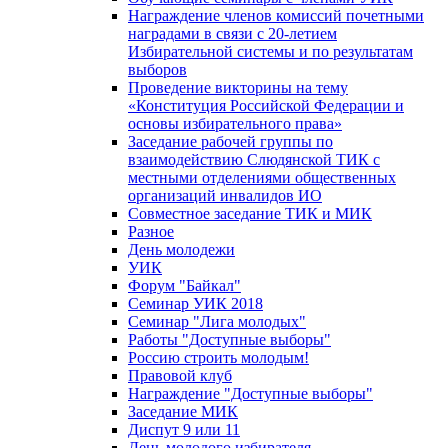
Награждение членов комиссий почетными
наградами в связи с 20-летием
Избирательной системы и по результатам
выборов
Проведение викторины на тему
«Конституция Российской Федерации и
основы избирательного права»
Заседание рабочей группы по
взаимодействию Слюдянской ТИК с
местными отделениями общественных
организаций инвалидов ИО
Совместное заседание ТИК и МИК
Разное
День молодежи
УИК
Форум "Байкал"
Семинар УИК 2018
Семинар "Лига молодых"
Работы "Доступные выборы"
Россию строить молодым!
Правовой клуб
Награждение "Доступные выборы"
Заседание МИК
Диспут 9 или 11
День молодого избирателя