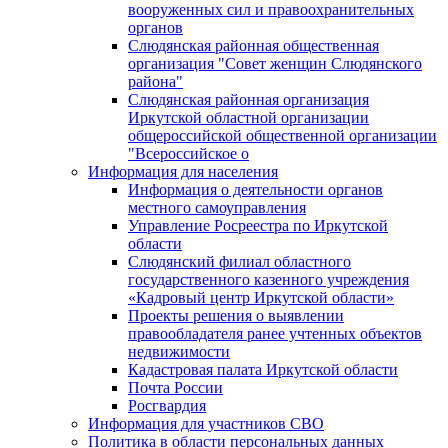
вооруженных сил и правоохранительных
органов
Слюдянская районная общественная
организация "Совет женщин Слюдянского
района"
Слюдянская районная организация
Иркутской областной организации
общероссийской общественной организации
"Всероссийское о
Информация для населения
Информация о деятельности органов
местного самоуправления
Управление Росреестра по Иркутской
области
Слюдянский филиал областного
государственного казенного учреждения
«Кадровый центр Иркутской области»
Проекты решения о выявлении
правообладателя ранее учтенных объектов
недвижимости
Кадастровая палата Иркутской области
Почта России
Росгвардия
Информация для участников СВО
Политика в области персональных данных