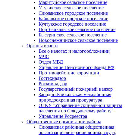
Маритуйское сельское поселение
Утуликское сельское поселение
Слюдянское городское поселение
Байкальское городское поселение
Култукское городское поселение
Портбайкальское сельское поселение
Быстринское сельское поселение
Новоснежнинское сельское поселение
Органы власти
Все о налогах и налогообложении
МЧС
Отдел МВД
Управление Пенсионного фонда РФ
Противодействие коррупции
Гостехнадзор
Роскомнадзор
Государственный пожарный надзор
Западно-Байкальская межрайонная
природоохранная прокуратура
ОГКУ "Управление социальной защиты
населения по Слюдянскому району"
Управление Росреестра
Общественные организации района
Слюдянская районная общественная
организация ветеранов войны, труда,