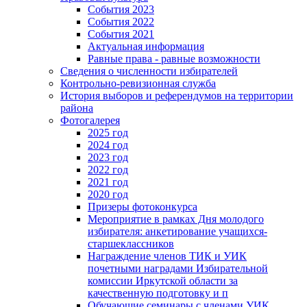
События 2023
События 2022
События 2021
Актуальная информация
Равные права - равные возможности
Сведения о численности избирателей
Контрольно-ревизионная служба
История выборов и референдумов на территории
района
Фотогалерея
2025 год
2024 год
2023 год
2022 год
2021 год
2020 год
Призеры фотоконкурса
Мероприятие в рамках Дня молодого
избирателя: анкетирование учащихся-
старшеклассников
Награждение членов ТИК и УИК
почетными наградами Избирательной
комиссии Иркутской области за
качественную подготовку и п
Обучающие семинары с членами УИК