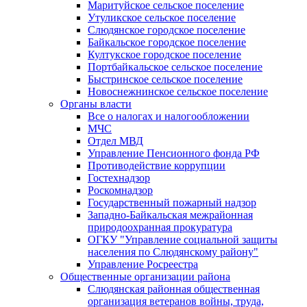
Маритуйское сельское поселение
Утуликское сельское поселение
Слюдянское городское поселение
Байкальское городское поселение
Култукское городское поселение
Портбайкальское сельское поселение
Быстринское сельское поселение
Новоснежнинское сельское поселение
Органы власти
Все о налогах и налогообложении
МЧС
Отдел МВД
Управление Пенсионного фонда РФ
Противодействие коррупции
Гостехнадзор
Роскомнадзор
Государственный пожарный надзор
Западно-Байкальская межрайонная
природоохранная прокуратура
ОГКУ "Управление социальной защиты
населения по Слюдянскому району"
Управление Росреестра
Общественные организации района
Слюдянская районная общественная
организация ветеранов войны, труда,