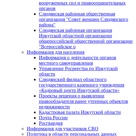
вооруженных сил и правоохранительных
органов
Слюдянская районная общественная
организация "Совет женщин Слюдянского
района"
Слюдянская районная организация
Иркутской областной организации
общероссийской общественной организации
"Всероссийское о
Информация для населения
Информация о деятельности органов
местного самоуправления
Управление Росреестра по Иркутской
области
Слюдянский филиал областного
государственного казенного учреждения
«Кадровый центр Иркутской области»
Проекты решения о выявлении
правообладателя ранее учтенных объектов
недвижимости
Кадастровая палата Иркутской области
Почта России
Росгвардия
Информация для участников СВО
Политика в области персональных данных