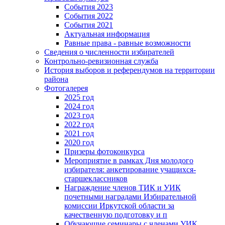
События 2023
События 2022
События 2021
Актуальная информация
Равные права - равные возможности
Сведения о численности избирателей
Контрольно-ревизионная служба
История выборов и референдумов на территории
района
Фотогалерея
2025 год
2024 год
2023 год
2022 год
2021 год
2020 год
Призеры фотоконкурса
Мероприятие в рамках Дня молодого
избирателя: анкетирование учащихся-
старшеклассников
Награждение членов ТИК и УИК
почетными наградами Избирательной
комиссии Иркутской области за
качественную подготовку и п
Обучающие семинары с членами УИК