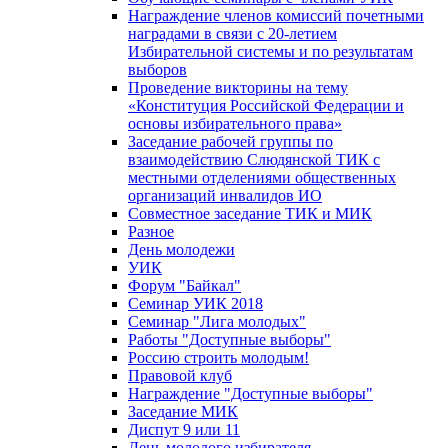
Награждение членов комиссий почетными
наградами в связи с 20-летием
Избирательной системы и по результатам
выборов
Проведение викторины на тему
«Конституция Российской Федерации и
основы избирательного права»
Заседание рабочей группы по
взаимодействию Слюдянской ТИК с
местными отделениями общественных
организаций инвалидов ИО
Совместное заседание ТИК и МИК
Разное
День молодежи
УИК
Форум "Байкал"
Семинар УИК 2018
Семинар "Лига молодых"
Работы "Доступные выборы"
Россию строить молодым!
Правовой клуб
Награждение "Доступные выборы"
Заседание МИК
Диспут 9 или 11
День молодого избирателя