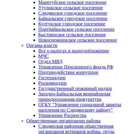
Маритуйское сельское поселение
Утуликское сельское поселение
Слюдянское городское поселение
Байкальское городское поселение
Култукское городское поселение
Портбайкальское сельское поселение
Быстринское сельское поселение
Новоснежнинское сельское поселение
Органы власти
Все о налогах и налогообложении
МЧС
Отдел МВД
Управление Пенсионного фонда РФ
Противодействие коррупции
Гостехнадзор
Роскомнадзор
Государственный пожарный надзор
Западно-Байкальская межрайонная
природоохранная прокуратура
ОГКУ "Управление социальной защиты
населения по Слюдянскому району"
Управление Росреестра
Общественные организации района
Слюдянская районная общественная
организация ветеранов войны, труда,