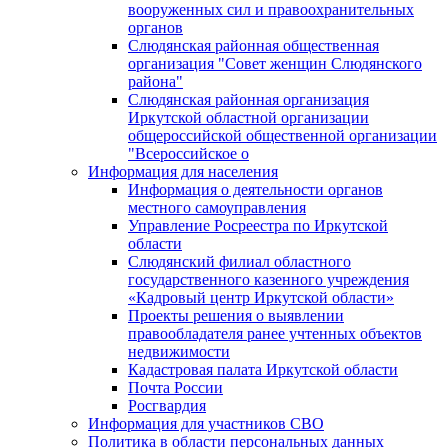
вооруженных сил и правоохранительных
органов
Слюдянская районная общественная
организация "Совет женщин Слюдянского
района"
Слюдянская районная организация
Иркутской областной организации
общероссийской общественной организации
"Всероссийское о
Информация для населения
Информация о деятельности органов
местного самоуправления
Управление Росреестра по Иркутской
области
Слюдянский филиал областного
государственного казенного учреждения
«Кадровый центр Иркутской области»
Проекты решения о выявлении
правообладателя ранее учтенных объектов
недвижимости
Кадастровая палата Иркутской области
Почта России
Росгвардия
Информация для участников СВО
Политика в области персональных данных