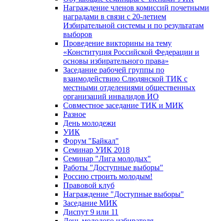
Награждение членов комиссий почетными
наградами в связи с 20-летием
Избирательной системы и по результатам
выборов
Проведение викторины на тему
«Конституция Российской Федерации и
основы избирательного права»
Заседание рабочей группы по
взаимодействию Слюдянской ТИК с
местными отделениями общественных
организаций инвалидов ИО
Совместное заседание ТИК и МИК
Разное
День молодежи
УИК
Форум "Байкал"
Семинар УИК 2018
Семинар "Лига молодых"
Работы "Доступные выборы"
Россию строить молодым!
Правовой клуб
Награждение "Доступные выборы"
Заседание МИК
Диспут 9 или 11
День молодого избирателя