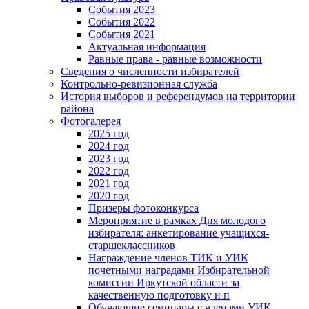
События 2023
События 2022
События 2021
Актуальная информация
Равные права - равные возможности
Сведения о численности избирателей
Контрольно-ревизионная служба
История выборов и референдумов на территории
района
Фотогалерея
2025 год
2024 год
2023 год
2022 год
2021 год
2020 год
Призеры фотоконкурса
Мероприятие в рамках Дня молодого
избирателя: анкетирование учащихся-
старшеклассников
Награждение членов ТИК и УИК
почетными наградами Избирательной
комиссии Иркутской области за
качественную подготовку и п
Обучающие семинары с членами УИК