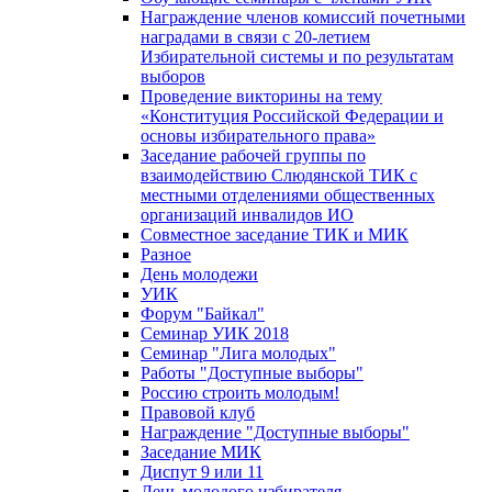
Награждение членов комиссий почетными
наградами в связи с 20-летием
Избирательной системы и по результатам
выборов
Проведение викторины на тему
«Конституция Российской Федерации и
основы избирательного права»
Заседание рабочей группы по
взаимодействию Слюдянской ТИК с
местными отделениями общественных
организаций инвалидов ИО
Совместное заседание ТИК и МИК
Разное
День молодежи
УИК
Форум "Байкал"
Семинар УИК 2018
Семинар "Лига молодых"
Работы "Доступные выборы"
Россию строить молодым!
Правовой клуб
Награждение "Доступные выборы"
Заседание МИК
Диспут 9 или 11
День молодого избирателя