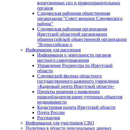
вооруженных сил и правоохранительных
органов
Слюдянская районная общественная
организация "Совет женщин Слюдянского
района"
Слюдянская районная организация
Иркутской областной организации
общероссийской общественной организации
"Всероссийское о
Информация для населения
Информация о деятельности органов
местного самоуправления
Управление Росреестра по Иркутской
области
Слюдянский филиал областного
государственного казенного учреждения
«Кадровый центр Иркутской области»
Проекты решения о выявлении
правообладателя ранее учтенных объектов
недвижимости
Кадастровая палата Иркутской области
Почта России
Росгвардия
Информация для участников СВО
Политика в области персональных данных