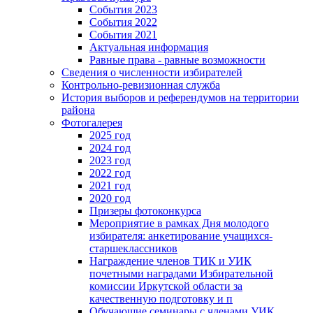
События 2023
События 2022
События 2021
Актуальная информация
Равные права - равные возможности
Сведения о численности избирателей
Контрольно-ревизионная служба
История выборов и референдумов на территории
района
Фотогалерея
2025 год
2024 год
2023 год
2022 год
2021 год
2020 год
Призеры фотоконкурса
Мероприятие в рамках Дня молодого
избирателя: анкетирование учащихся-
старшеклассников
Награждение членов ТИК и УИК
почетными наградами Избирательной
комиссии Иркутской области за
качественную подготовку и п
Обучающие семинары с членами УИК