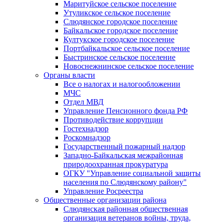
Маритуйское сельское поселение
Утуликское сельское поселение
Слюдянское городское поселение
Байкальское городское поселение
Култукское городское поселение
Портбайкальское сельское поселение
Быстринское сельское поселение
Новоснежнинское сельское поселение
Органы власти
Все о налогах и налогообложении
МЧС
Отдел МВД
Управление Пенсионного фонда РФ
Противодействие коррупции
Гостехнадзор
Роскомнадзор
Государственный пожарный надзор
Западно-Байкальская межрайонная
природоохранная прокуратура
ОГКУ "Управление социальной защиты
населения по Слюдянскому району"
Управление Росреестра
Общественные организации района
Слюдянская районная общественная
организация ветеранов войны, труда,