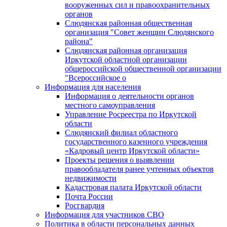
вооруженных сил и правоохранительных
органов
Слюдянская районная общественная
организация "Совет женщин Слюдянского
района"
Слюдянская районная организация
Иркутской областной организации
общероссийской общественной организации
"Всероссийское о
Информация для населения
Информация о деятельности органов
местного самоуправления
Управление Росреестра по Иркутской
области
Слюдянский филиал областного
государственного казенного учреждения
«Кадровый центр Иркутской области»
Проекты решения о выявлении
правообладателя ранее учтенных объектов
недвижимости
Кадастровая палата Иркутской области
Почта России
Росгвардия
Информация для участников СВО
Политика в области персональных данных