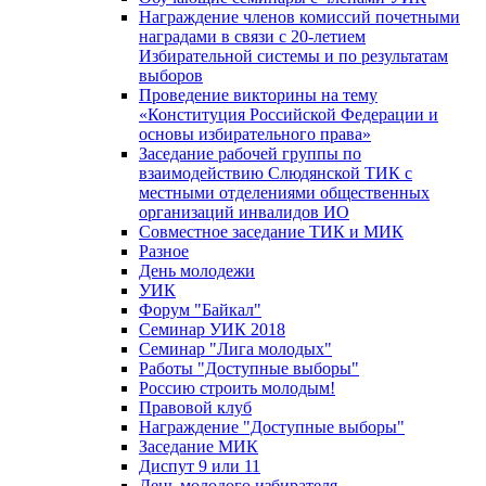
Награждение членов комиссий почетными
наградами в связи с 20-летием
Избирательной системы и по результатам
выборов
Проведение викторины на тему
«Конституция Российской Федерации и
основы избирательного права»
Заседание рабочей группы по
взаимодействию Слюдянской ТИК с
местными отделениями общественных
организаций инвалидов ИО
Совместное заседание ТИК и МИК
Разное
День молодежи
УИК
Форум "Байкал"
Семинар УИК 2018
Семинар "Лига молодых"
Работы "Доступные выборы"
Россию строить молодым!
Правовой клуб
Награждение "Доступные выборы"
Заседание МИК
Диспут 9 или 11
День молодого избирателя