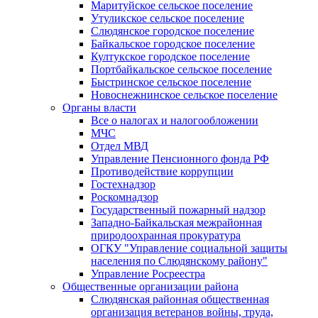
Маритуйское сельское поселение
Утуликское сельское поселение
Слюдянское городское поселение
Байкальское городское поселение
Култукское городское поселение
Портбайкальское сельское поселение
Быстринское сельское поселение
Новоснежнинское сельское поселение
Органы власти
Все о налогах и налогообложении
МЧС
Отдел МВД
Управление Пенсионного фонда РФ
Противодействие коррупции
Гостехнадзор
Роскомнадзор
Государственный пожарный надзор
Западно-Байкальская межрайонная
природоохранная прокуратура
ОГКУ "Управление социальной защиты
населения по Слюдянскому району"
Управление Росреестра
Общественные организации района
Слюдянская районная общественная
организация ветеранов войны, труда,