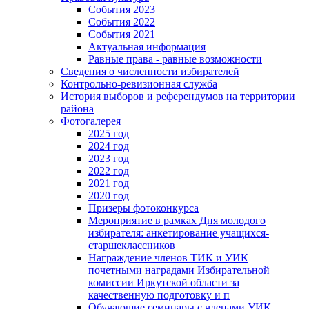
События 2023
События 2022
События 2021
Актуальная информация
Равные права - равные возможности
Сведения о численности избирателей
Контрольно-ревизионная служба
История выборов и референдумов на территории
района
Фотогалерея
2025 год
2024 год
2023 год
2022 год
2021 год
2020 год
Призеры фотоконкурса
Мероприятие в рамках Дня молодого
избирателя: анкетирование учащихся-
старшеклассников
Награждение членов ТИК и УИК
почетными наградами Избирательной
комиссии Иркутской области за
качественную подготовку и п
Обучающие семинары с членами УИК