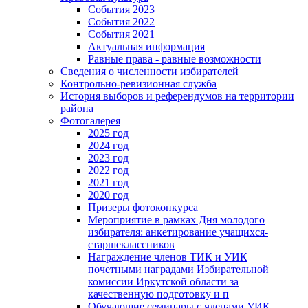
События 2023
События 2022
События 2021
Актуальная информация
Равные права - равные возможности
Сведения о численности избирателей
Контрольно-ревизионная служба
История выборов и референдумов на территории
района
Фотогалерея
2025 год
2024 год
2023 год
2022 год
2021 год
2020 год
Призеры фотоконкурса
Мероприятие в рамках Дня молодого
избирателя: анкетирование учащихся-
старшеклассников
Награждение членов ТИК и УИК
почетными наградами Избирательной
комиссии Иркутской области за
качественную подготовку и п
Обучающие семинары с членами УИК