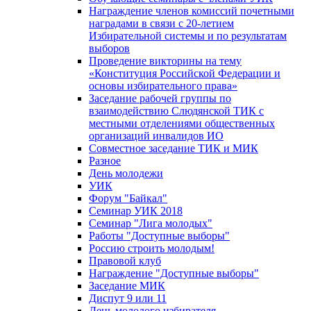
Награждение членов комиссий почетными
наградами в связи с 20-летием
Избирательной системы и по результатам
выборов
Проведение викторины на тему
«Конституция Российской Федерации и
основы избирательного права»
Заседание рабочей группы по
взаимодействию Слюдянской ТИК с
местными отделениями общественных
организаций инвалидов ИО
Совместное заседание ТИК и МИК
Разное
День молодежи
УИК
Форум "Байкал"
Семинар УИК 2018
Семинар "Лига молодых"
Работы "Доступные выборы"
Россию строить молодым!
Правовой клуб
Награждение "Доступные выборы"
Заседание МИК
Диспут 9 или 11
День молодого избирателя