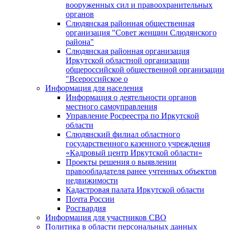
вооруженных сил и правоохранительных
органов
Слюдянская районная общественная
организация "Совет женщин Слюдянского
района"
Слюдянская районная организация
Иркутской областной организации
общероссийской общественной организации
"Всероссийское о
Информация для населения
Информация о деятельности органов
местного самоуправления
Управление Росреестра по Иркутской
области
Слюдянский филиал областного
государственного казенного учреждения
«Кадровый центр Иркутской области»
Проекты решения о выявлении
правообладателя ранее учтенных объектов
недвижимости
Кадастровая палата Иркутской области
Почта России
Росгвардия
Информация для участников СВО
Политика в области персональных данных