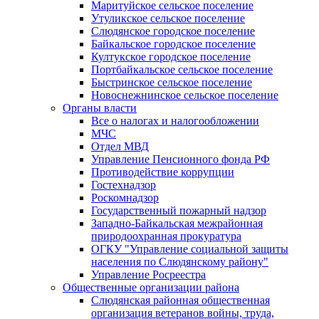
Маритуйское сельское поселение
Утуликское сельское поселение
Слюдянское городское поселение
Байкальское городское поселение
Култукское городское поселение
Портбайкальское сельское поселение
Быстринское сельское поселение
Новоснежнинское сельское поселение
Органы власти
Все о налогах и налогообложении
МЧС
Отдел МВД
Управление Пенсионного фонда РФ
Противодействие коррупции
Гостехнадзор
Роскомнадзор
Государственный пожарный надзор
Западно-Байкальская межрайонная
природоохранная прокуратура
ОГКУ "Управление социальной защиты
населения по Слюдянскому району"
Управление Росреестра
Общественные организации района
Слюдянская районная общественная
организация ветеранов войны, труда,