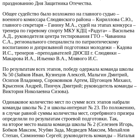
празднованию Дня Защитника Отечества.
Общее судейство было возложено на главного судью –
военного комиссара Слюдянского района – Кириллова С.Ю.,
главного секретаря – Ганину М.А., судей на этапах конкурса –
тренера по гиревому спорту МКУ КДЦ «Радуга» – Васильева
А.Д., руководителя центра тестирования ГТО – Чаванина
С.А., регионального специалиста по патриотическому
воспитанию и допризывной подготовки молодежи – Кадова
И.С., тренеров –преподавателей ДЮСШ г. Слюдянки –
Макарова И.А., Ильенко В.А., Млявого И.С.
По результатам всех этапов, победу одержала команда школы
№ 50 (Зайков Иван, Кузнецов Алексей, Мальгин Дмитрий,
Осипов Владимир, Сороковиков Артем, Шугонцев Михаил,
Крысенок Андрей, Пинчук Дмитрий; руководитель команды –
Виктория Николаевна Сизова).
Одинаковое количество мест по сумме всех этапов набрали
команды школы № 2 и школы-интернат № 23. По положению,
в случае равной суммы количества мест, серебряного призера
определили по результатам строевой подготовки. Так,
на второе место вышла команда школы № 2 (Селезнев Игорь,
Бобков Максим, Усубян Зада, Медведев Максим, Михайлов
Степан, Симоненко Сергей; руководитель команды – Наталья