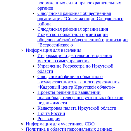
вооруженных сил и правоохранительных
органов
Слюдянская районная общественная
организация "Совет женщин Слюдянского
района"
Слюдянская районная организация
Иркутской областной организации
общероссийской общественной организации
"Всероссийское о
Информация для населения
Информация о деятельности органов
местного самоуправления
Управление Росреестра по Иркутской
области
Слюдянский филиал областного
государственного казенного учреждения
«Кадровый центр Иркутской области»
Проекты решения о выявлении
правообладателя ранее учтенных объектов
недвижимости
Кадастровая палата Иркутской области
Почта России
Росгвардия
Информация для участников СВО
Политика в области персональных данных