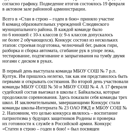
согласно графику. Подведение итогов состоялось 19 февраля
в актовом зале районной администрации.
Всего в «Стан в строю – годен в бою» приняло участие
8 команд образовательных учреждений Слюдянского
муниципального района. В каждой команде было
по 6 юношей с 10-х классов (с 9-х классов допускалось
не более 2 обучающихся). Конкурс состоял из нескольких
этапов: строевая подготовка, челночный бег, рывок гири,
разборка и сборка автомата, сгибание рук в упоре лежа,
тестирование, подтягивание и запрыгивания на тумбу двумя
ногами с диском в руках.
В первый день выступала команда МБОУ СОШ № 7 р.п.
Култук. Им пришлось нелегко, так как им представилось быть
первыми и открывать состязания. Во второй день участвовали
команды МБОУ СОШ № 50 и МБОУ СОШ № 4. А 17 февраля
судейский состав выезжал в школы г. Байкальска, которые
продолжили соревнования. Здесь показали себя команды трех
школ. И заключительными, завершающими Конкурс стали
команды школы-Интерната № 23 ОАО РЖД и МБОУ СОШ №
2. Напомним, что целью конкурса являлось – воспитание
патриотизма у будущих защитников Родины и проверка
их готовности к службе в Российской армии. Конкурс
«Статен в строю – годен в бою! » был посвящен