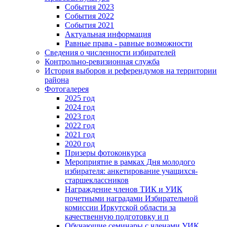
События 2023
События 2022
События 2021
Актуальная информация
Равные права - равные возможности
Сведения о численности избирателей
Контрольно-ревизионная служба
История выборов и референдумов на территории
района
Фотогалерея
2025 год
2024 год
2023 год
2022 год
2021 год
2020 год
Призеры фотоконкурса
Мероприятие в рамках Дня молодого
избирателя: анкетирование учащихся-
старшеклассников
Награждение членов ТИК и УИК
почетными наградами Избирательной
комиссии Иркутской области за
качественную подготовку и п
Обучающие семинары с членами УИК