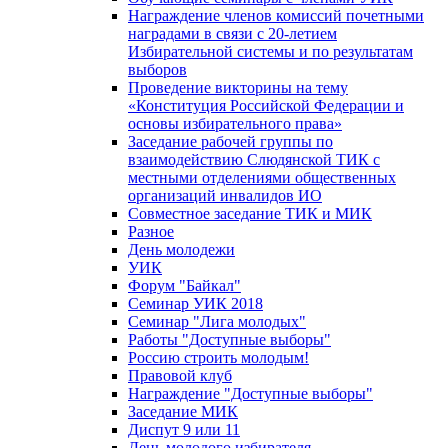
Награждение членов комиссий почетными
наградами в связи с 20-летием
Избирательной системы и по результатам
выборов
Проведение викторины на тему
«Конституция Российской Федерации и
основы избирательного права»
Заседание рабочей группы по
взаимодействию Слюдянской ТИК с
местными отделениями общественных
организаций инвалидов ИО
Совместное заседание ТИК и МИК
Разное
День молодежи
УИК
Форум "Байкал"
Семинар УИК 2018
Семинар "Лига молодых"
Работы "Доступные выборы"
Россию строить молодым!
Правовой клуб
Награждение "Доступные выборы"
Заседание МИК
Диспут 9 или 11
День молодого избирателя