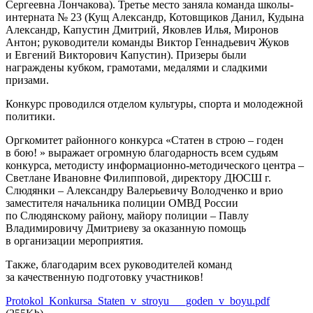
Сергеевна Лончакова). Третье место заняла команда школы-
интерната № 23 (Кущ Александр, Котовщиков Данил, Кудына
Александр, Капустин Дмитрий, Яковлев Илья, Миронов
Антон; руководители команды Виктор Геннадьевич Жуков
и Евгений Викторович Капустин). Призеры были
награждены кубком, грамотами, медалями и сладкими
призами.
Конкурс проводился отделом культуры, спорта и молодежной
политики.
Оргкомитет районного конкурса «Статен в строю – годен
в бою! » выражает огромную благодарность всем судьям
конкурса, методисту информационно-методического центра –
Светлане Ивановне Филипповой, директору ДЮСШ г.
Слюдянки – Александру Валерьевичу Володченко и врио
заместителя начальника полиции ОМВД России
по Слюдянскому району, майору полиции – Павлу
Владимировичу Дмитриеву за оказанную помощь
в организации мероприятия.
Также, благодарим всех руководителей команд
за качественную подготовку участников!
Protokol_Konkursa_Staten_v_stroyu___goden_v_boyu.pdf