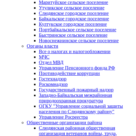
Маритуйское сельское поселение
Утуликское сельское поселение
Слюдянское городское поселение
Байкальское городское поселение
Култукское городское поселение
Портбайкальское сельское поселение
Быстринское сельское поселение
Новоснежнинское сельское поселение
Органы власти
Все о налогах и налогообложении
МЧС
Отдел МВД
Управление Пенсионного фонда РФ
Противодействие коррупции
Гостехнадзор
Роскомнадзор
Государственный пожарный надзор
Западно-Байкальская межрайонная
природоохранная прокуратура
ОГКУ "Управление социальной защиты
населения по Слюдянскому району"
Управление Росреестра
Общественные организации района
Слюдянская районная общественная
организация ветеранов войны, труда,