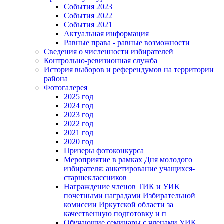
События 2023
События 2022
События 2021
Актуальная информация
Равные права - равные возможности
Сведения о численности избирателей
Контрольно-ревизионная служба
История выборов и референдумов на территории
района
Фотогалерея
2025 год
2024 год
2023 год
2022 год
2021 год
2020 год
Призеры фотоконкурса
Мероприятие в рамках Дня молодого
избирателя: анкетирование учащихся-
старшеклассников
Награждение членов ТИК и УИК
почетными наградами Избирательной
комиссии Иркутской области за
качественную подготовку и п
Обучающие семинары с членами УИК