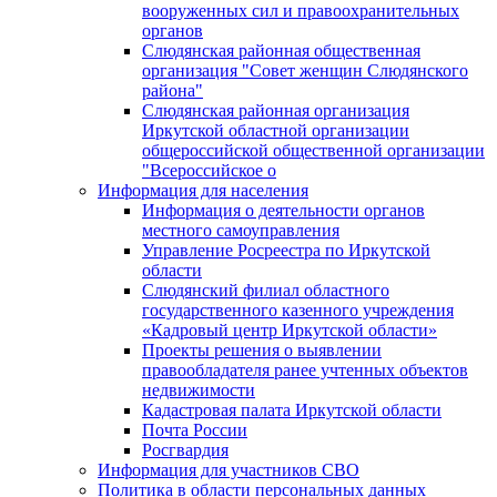
вооруженных сил и правоохранительных
органов
Слюдянская районная общественная
организация "Совет женщин Слюдянского
района"
Слюдянская районная организация
Иркутской областной организации
общероссийской общественной организации
"Всероссийское о
Информация для населения
Информация о деятельности органов
местного самоуправления
Управление Росреестра по Иркутской
области
Слюдянский филиал областного
государственного казенного учреждения
«Кадровый центр Иркутской области»
Проекты решения о выявлении
правообладателя ранее учтенных объектов
недвижимости
Кадастровая палата Иркутской области
Почта России
Росгвардия
Информация для участников СВО
Политика в области персональных данных