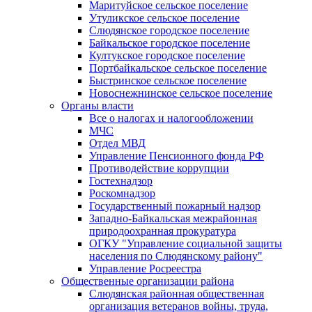
Маритуйское сельское поселение
Утуликское сельское поселение
Слюдянское городское поселение
Байкальское городское поселение
Култукское городское поселение
Портбайкальское сельское поселение
Быстринское сельское поселение
Новоснежнинское сельское поселение
Органы власти
Все о налогах и налогообложении
МЧС
Отдел МВД
Управление Пенсионного фонда РФ
Противодействие коррупции
Гостехнадзор
Роскомнадзор
Государственный пожарный надзор
Западно-Байкальская межрайонная
природоохранная прокуратура
ОГКУ "Управление социальной защиты
населения по Слюдянскому району"
Управление Росреестра
Общественные организации района
Слюдянская районная общественная
организация ветеранов войны, труда,