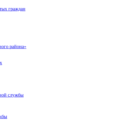
тых граждан
ого района»
х
ьной службы
жбы