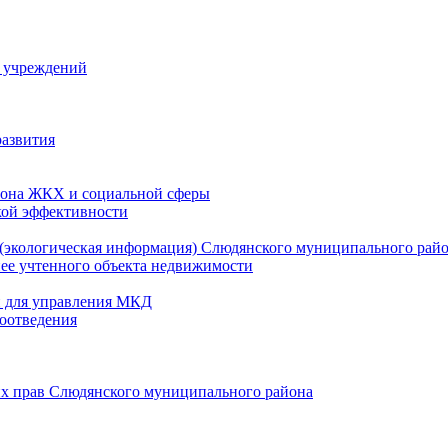
й учреждений
развития
зона ЖКХ и социальной сферы
кой эффективности
(экологическая информация) Слюдянского муниципального рай
нее учтенного объекта недвижимости
и для управления МКД
оотведения
их прав Слюдянского муниципального района