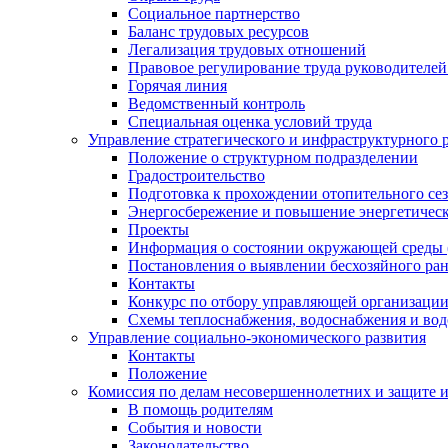
Социальное партнерство
Баланс трудовых ресурсов
Легализация трудовых отношений
Правовое регулирование труда руководителе
Горячая линия
Ведомственный контроль
Специальная оценка условий труда
Управление стратегического и инфраструктурного 
Положение о структурном подразделении
Градостроительство
Подготовка к прохождении отопительного се
Энергосбережение и повышение энергетичес
Проекты
Информация о состоянии окружающей среды 
Постановления о выявлении бесхозяйного ра
Контакты
Конкурс по отбору управляющей организаци
Схемы теплоснабжения, водоснабжения и вод
Управление социально-экономического развития
Контакты
Положение
Комиссия по делам несовершеннолетних и защите 
В помощь родителям
События и новости
Законодательство