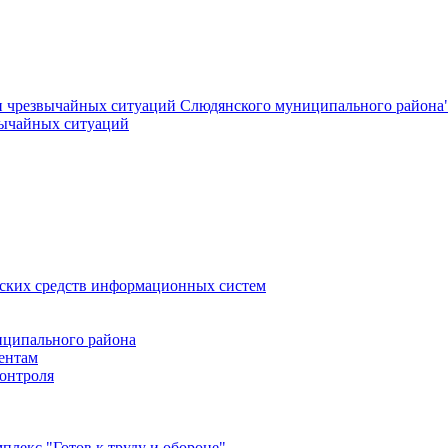
и чрезвычайных ситуаций Слюдянского муниципального района
вычайных ситуаций
еских средств информационных систем
ципального района
ентам
онтроля
лекс "Готов к труду и обороне"