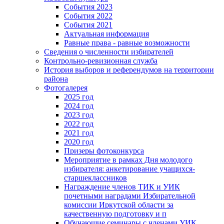
События 2023
События 2022
События 2021
Актуальная информация
Равные права - равные возможности
Сведения о численности избирателей
Контрольно-ревизионная служба
История выборов и референдумов на территории
района
Фотогалерея
2025 год
2024 год
2023 год
2022 год
2021 год
2020 год
Призеры фотоконкурса
Мероприятие в рамках Дня молодого
избирателя: анкетирование учащихся-
старшеклассников
Награждение членов ТИК и УИК
почетными наградами Избирательной
комиссии Иркутской области за
качественную подготовку и п
Обучающие семинары с членами УИК