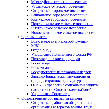
Маритуйское сельское поселение
Утуликское сельское поселение
Слюдянское городское поселение
Байкальское городское поселение
Култукское городское поселение
Портбайкальское сельское поселение
Быстринское сельское поселение
Новоснежнинское сельское поселение
Органы власти
Все о налогах и налогообложении
МЧС
Отдел МВД
Управление Пенсионного фонда РФ
Противодействие коррупции
Гостехнадзор
Роскомнадзор
Государственный пожарный надзор
Западно-Байкальская межрайонная
природоохранная прокуратура
ОГКУ "Управление социальной защиты
населения по Слюдянскому району"
Управление Росреестра
Общественные организации района
Слюдянская районная общественная
организация ветеранов войны, труда,