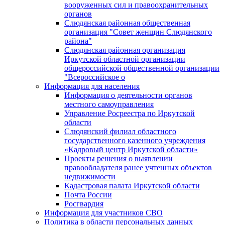
вооруженных сил и правоохранительных
органов
Слюдянская районная общественная
организация "Совет женщин Слюдянского
района"
Слюдянская районная организация
Иркутской областной организации
общероссийской общественной организации
"Всероссийское о
Информация для населения
Информация о деятельности органов
местного самоуправления
Управление Росреестра по Иркутской
области
Слюдянский филиал областного
государственного казенного учреждения
«Кадровый центр Иркутской области»
Проекты решения о выявлении
правообладателя ранее учтенных объектов
недвижимости
Кадастровая палата Иркутской области
Почта России
Росгвардия
Информация для участников СВО
Политика в области персональных данных