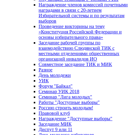
Награждение членов комиссий почетными
наградами в связи с 20-летием
Избирательной системы и по результатам
выборов
Проведение викторины на тему
«Конституция Российской Федерации и
основы избирательного права»
Заседание рабочей группы по
взаимодействию Слюдянской ТИК с
местными отделениями общественных
организаций инвалидов ИО
Совместное заседание ТИК и МИК
Разное
День молодежи
УИК
Форум "Байкал"
Семинар УИК 2018
Семинар "Лига молодых"
Работы "Доступные выборы"
Россию строить молодым!
Правовой клуб
Награждение "Доступные выборы"
Заседание МИК
Диспут 9 или 11
День молодого избирателя