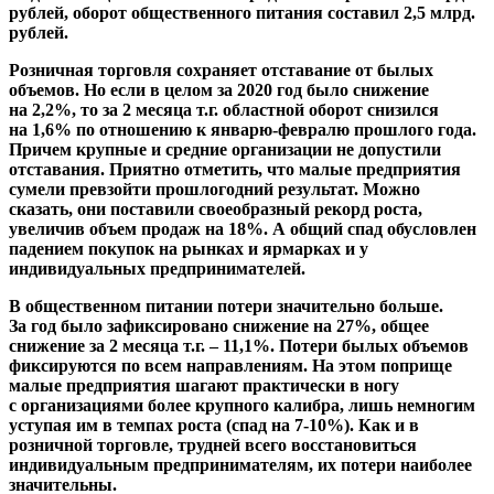
рублей, оборот общественного питания составил 2,5 млрд.
рублей.
Розничная торговля сохраняет отставание от былых
объемов. Но если в целом за 2020 год было снижение
на 2,2%, то за 2 месяца т.г. областной оборот снизился
на 1,6% по отношению к январю-февралю прошлого года.
Причем крупные и средние организации не допустили
отставания. Приятно отметить, что малые предприятия
сумели превзойти прошлогодний результат. Можно
сказать, они поставили своеобразный рекорд роста,
увеличив объем продаж на 18%. А общий спад обусловлен
падением покупок на рынках и ярмарках и у
индивидуальных предпринимателей.
В общественном питании потери значительно больше.
За год было зафиксировано снижение на 27%, общее
снижение за 2 месяца т.г. – 11,1%. Потери былых объемов
фиксируются по всем направлениям. На этом поприще
малые предприятия шагают практически в ногу
с организациями более крупного калибра, лишь немногим
уступая им в темпах роста (спад на 7-10%). Как и в
розничной торговле, трудней всего восстановиться
индивидуальным предпринимателям, их потери наиболее
значительны.