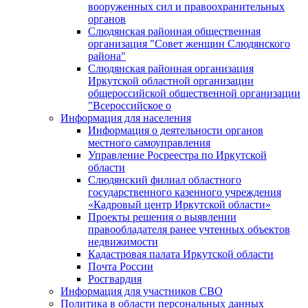
вооруженных сил и правоохранительных
органов
Слюдянская районная общественная
организация "Совет женщин Слюдянского
района"
Слюдянская районная организация
Иркутской областной организации
общероссийской общественной организации
"Всероссийское о
Информация для населения
Информация о деятельности органов
местного самоуправления
Управление Росреестра по Иркутской
области
Слюдянский филиал областного
государственного казенного учреждения
«Кадровый центр Иркутской области»
Проекты решения о выявлении
правообладателя ранее учтенных объектов
недвижимости
Кадастровая палата Иркутской области
Почта России
Росгвардия
Информация для участников СВО
Политика в области персональных данных