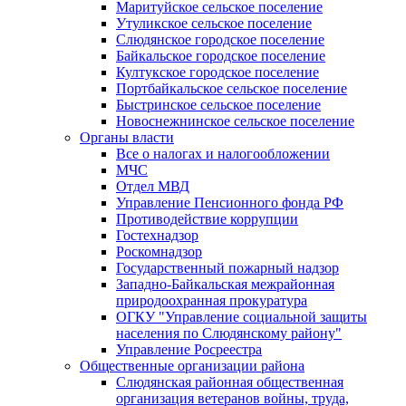
Маритуйское сельское поселение
Утуликское сельское поселение
Слюдянское городское поселение
Байкальское городское поселение
Култукское городское поселение
Портбайкальское сельское поселение
Быстринское сельское поселение
Новоснежнинское сельское поселение
Органы власти
Все о налогах и налогообложении
МЧС
Отдел МВД
Управление Пенсионного фонда РФ
Противодействие коррупции
Гостехнадзор
Роскомнадзор
Государственный пожарный надзор
Западно-Байкальская межрайонная
природоохранная прокуратура
ОГКУ "Управление социальной защиты
населения по Слюдянскому району"
Управление Росреестра
Общественные организации района
Слюдянская районная общественная
организация ветеранов войны, труда,