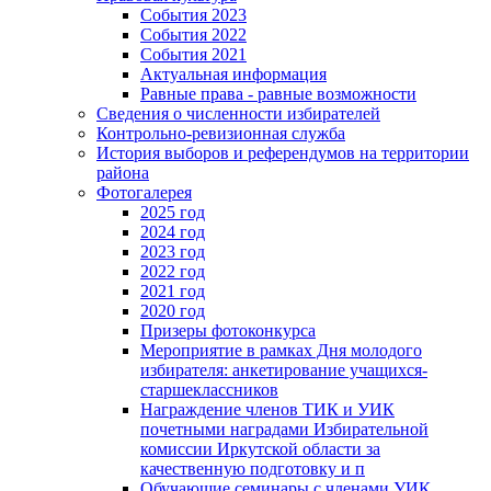
События 2023
События 2022
События 2021
Актуальная информация
Равные права - равные возможности
Сведения о численности избирателей
Контрольно-ревизионная служба
История выборов и референдумов на территории
района
Фотогалерея
2025 год
2024 год
2023 год
2022 год
2021 год
2020 год
Призеры фотоконкурса
Мероприятие в рамках Дня молодого
избирателя: анкетирование учащихся-
старшеклассников
Награждение членов ТИК и УИК
почетными наградами Избирательной
комиссии Иркутской области за
качественную подготовку и п
Обучающие семинары с членами УИК