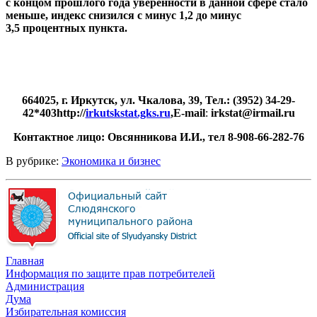
с концом прошлого года уверенности в данной сфере стало
меньше, индекс снизился с минус 1,2 до минус
3,5 процентных пункта.
664025, г. Иркутск, ул. Чкалова, 39, Тел.: (3952) 34-29-
42*403
http
://
irkutskstat.gks.ru
,
E
-
mail
:
irkstat
@
irmail
.
ru
Контактное лицо: Овсянникова И.И., тел 8-908-66-282-76
В рубрике:
Экономика и бизнес
Главная
Информация по защите прав потребителей
Администрация
Дума
Избирательная комиссия