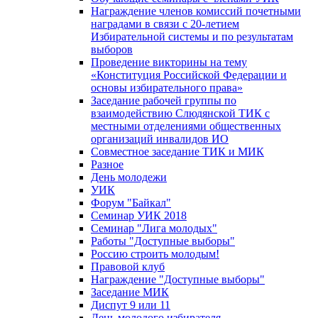
Награждение членов комиссий почетными
наградами в связи с 20-летием
Избирательной системы и по результатам
выборов
Проведение викторины на тему
«Конституция Российской Федерации и
основы избирательного права»
Заседание рабочей группы по
взаимодействию Слюдянской ТИК с
местными отделениями общественных
организаций инвалидов ИО
Совместное заседание ТИК и МИК
Разное
День молодежи
УИК
Форум "Байкал"
Семинар УИК 2018
Семинар "Лига молодых"
Работы "Доступные выборы"
Россию строить молодым!
Правовой клуб
Награждение "Доступные выборы"
Заседание МИК
Диспут 9 или 11
День молодого избирателя