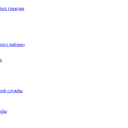
тых граждан
ого района»
х
ьной службы
жбы