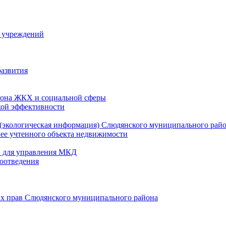
й учреждений
развития
зона ЖКХ и социальной сферы
кой эффективности
(экологическая информация) Слюдянского муниципального рай
нее учтенного объекта недвижимости
и для управления МКД
оотведения
их прав Слюдянского муниципального района