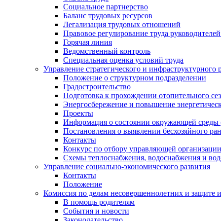
Социальное партнерство
Баланс трудовых ресурсов
Легализация трудовых отношений
Правовое регулирование труда руководителе
Горячая линия
Ведомственный контроль
Специальная оценка условий труда
Управление стратегического и инфраструктурного 
Положение о структурном подразделении
Градостроительство
Подготовка к прохождении отопительного се
Энергосбережение и повышение энергетичес
Проекты
Информация о состоянии окружающей среды 
Постановления о выявлении бесхозяйного ра
Контакты
Конкурс по отбору управляющей организаци
Схемы теплоснабжения, водоснабжения и вод
Управление социально-экономического развития
Контакты
Положение
Комиссия по делам несовершеннолетних и защите 
В помощь родителям
События и новости
Законодательство