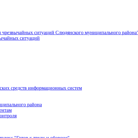
и чрезвычайных ситуаций Слюдянского муниципального района
вычайных ситуаций
еских средств информационных систем
ципального района
ентам
онтроля
лекс "Готов к труду и обороне"