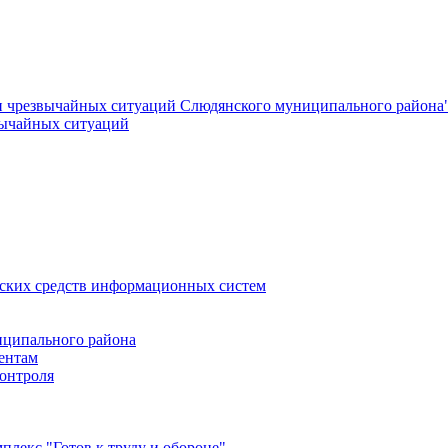
и чрезвычайных ситуаций Слюдянского муниципального района
вычайных ситуаций
еских средств информационных систем
ципального района
ентам
онтроля
лекс "Готов к труду и обороне"