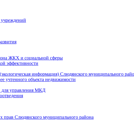
й учреждений
развития
зона ЖКХ и социальной сферы
кой эффективности
(экологическая информация) Слюдянского муниципального рай
нее учтенного объекта недвижимости
и для управления МКД
оотведения
их прав Слюдянского муниципального района