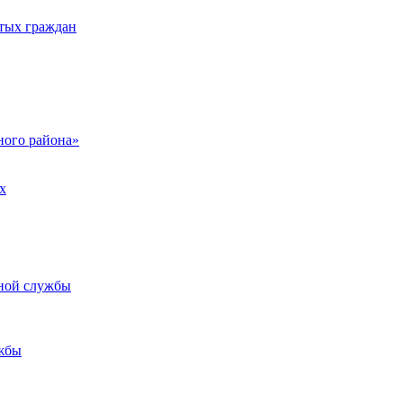
тых граждан
ого района»
х
ьной службы
жбы