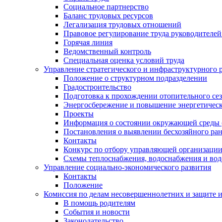
Социальное партнерство
Баланс трудовых ресурсов
Легализация трудовых отношений
Правовое регулирование труда руководителе
Горячая линия
Ведомственный контроль
Специальная оценка условий труда
Управление стратегического и инфраструктурного 
Положение о структурном подразделении
Градостроительство
Подготовка к прохождении отопительного се
Энергосбережение и повышение энергетичес
Проекты
Информация о состоянии окружающей среды 
Постановления о выявлении бесхозяйного ра
Контакты
Конкурс по отбору управляющей организаци
Схемы теплоснабжения, водоснабжения и вод
Управление социально-экономического развития
Контакты
Положение
Комиссия по делам несовершеннолетних и защите 
В помощь родителям
События и новости
Законодательство