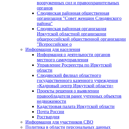
вооруженных сил и правоохранительных
органов
Слюдянская районная общественная
организация "Совет женщин Слюдянского
района"
Слюдянская районная организация
Иркутской областной организации
общероссийской общественной организации
"Всероссийское о
Информация для населения
Информация о деятельности органов
местного самоуправления
Управление Росреестра по Иркутской
области
Слюдянский филиал областного
государственного казенного учреждения
«Кадровый центр Иркутской области»
Проекты решения о выявлении
правообладателя ранее учтенных объектов
недвижимости
Кадастровая палата Иркутской области
Почта России
Росгвардия
Информация для участников СВО
Политика в области персональных данных