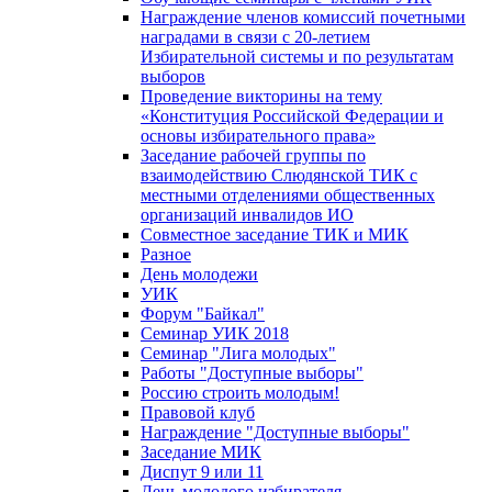
Награждение членов комиссий почетными
наградами в связи с 20-летием
Избирательной системы и по результатам
выборов
Проведение викторины на тему
«Конституция Российской Федерации и
основы избирательного права»
Заседание рабочей группы по
взаимодействию Слюдянской ТИК с
местными отделениями общественных
организаций инвалидов ИО
Совместное заседание ТИК и МИК
Разное
День молодежи
УИК
Форум "Байкал"
Семинар УИК 2018
Семинар "Лига молодых"
Работы "Доступные выборы"
Россию строить молодым!
Правовой клуб
Награждение "Доступные выборы"
Заседание МИК
Диспут 9 или 11
День молодого избирателя