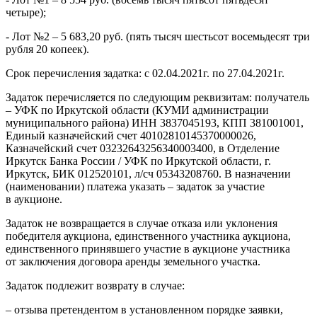
четыре);
- Лот №2 – 5 683,20 руб. (пять тысяч шестьсот восемьдесят три
рубля 20 копеек).
Срок перечисления задатка: с 02.04.2021г. по 27.04.2021г.
Задаток перечисляется по следующим реквизитам: получатель
– УФК по Иркутской области (КУМИ администрации
муниципального района) ИНН 3837045193, КПП 381001001,
Единый казначейский счет 40102810145370000026,
Казначейский счет 03232643256340003400, в Отделение
Иркутск Банка России / УФК по Иркутской области, г.
Иркутск, БИК 012520101, л/сч 05343208760. В назначении
(наименовании) платежа указать – задаток за участие
в аукционе.
Задаток не возвращается в случае отказа или уклонения
победителя аукциона, единственного участника аукциона,
единственного принявшего участие в аукционе участника
от заключения договора аренды земельного участка.
Задаток подлежит возврату в случае:
– отзыва претендентом в установленном порядке заявки,