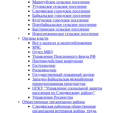
Маритуйское сельское поселение
Утуликское сельское поселение
Слюдянское городское поселение
Байкальское городское поселение
Култукское городское поселение
Портбайкальское сельское поселение
Быстринское сельское поселение
Новоснежнинское сельское поселение
Органы власти
Все о налогах и налогообложении
МЧС
Отдел МВД
Управление Пенсионного фонда РФ
Противодействие коррупции
Гостехнадзор
Роскомнадзор
Государственный пожарный надзор
Западно-Байкальская межрайонная
природоохранная прокуратура
ОГКУ "Управление социальной защиты
населения по Слюдянскому району"
Управление Росреестра
Общественные организации района
Слюдянская районная общественная
организация ветеранов войны, труда,