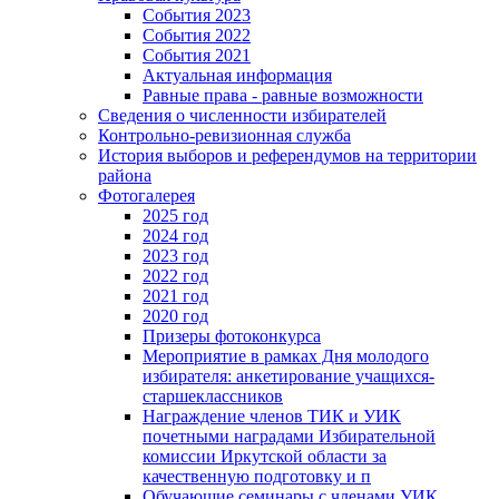
События 2023
События 2022
События 2021
Актуальная информация
Равные права - равные возможности
Сведения о численности избирателей
Контрольно-ревизионная служба
История выборов и референдумов на территории
района
Фотогалерея
2025 год
2024 год
2023 год
2022 год
2021 год
2020 год
Призеры фотоконкурса
Мероприятие в рамках Дня молодого
избирателя: анкетирование учащихся-
старшеклассников
Награждение членов ТИК и УИК
почетными наградами Избирательной
комиссии Иркутской области за
качественную подготовку и п
Обучающие семинары с членами УИК