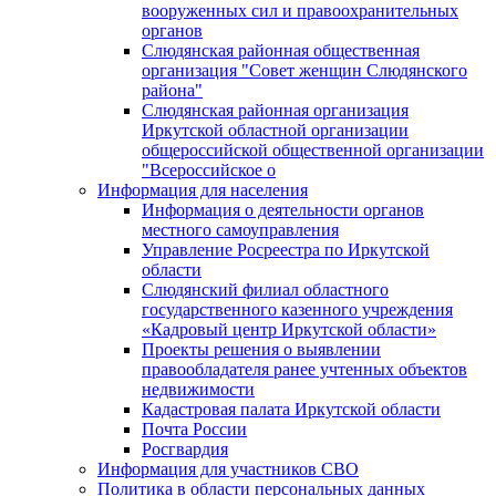
вооруженных сил и правоохранительных
органов
Слюдянская районная общественная
организация "Совет женщин Слюдянского
района"
Слюдянская районная организация
Иркутской областной организации
общероссийской общественной организации
"Всероссийское о
Информация для населения
Информация о деятельности органов
местного самоуправления
Управление Росреестра по Иркутской
области
Слюдянский филиал областного
государственного казенного учреждения
«Кадровый центр Иркутской области»
Проекты решения о выявлении
правообладателя ранее учтенных объектов
недвижимости
Кадастровая палата Иркутской области
Почта России
Росгвардия
Информация для участников СВО
Политика в области персональных данных