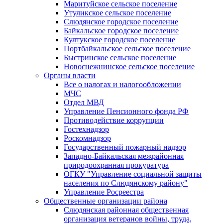
Маритуйское сельское поселение
Утуликское сельское поселение
Слюдянское городское поселение
Байкальское городское поселение
Култукское городское поселение
Портбайкальское сельское поселение
Быстринское сельское поселение
Новоснежнинское сельское поселение
Органы власти
Все о налогах и налогообложении
МЧС
Отдел МВД
Управление Пенсионного фонда РФ
Противодействие коррупции
Гостехнадзор
Роскомнадзор
Государственный пожарный надзор
Западно-Байкальская межрайонная
природоохранная прокуратура
ОГКУ "Управление социальной защиты
населения по Слюдянскому району"
Управление Росреестра
Общественные организации района
Слюдянская районная общественная
организация ветеранов войны, труда,