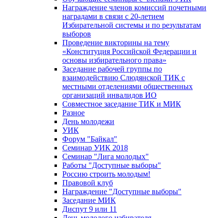
Награждение членов комиссий почетными
наградами в связи с 20-летием
Избирательной системы и по результатам
выборов
Проведение викторины на тему
«Конституция Российской Федерации и
основы избирательного права»
Заседание рабочей группы по
взаимодействию Слюдянской ТИК с
местными отделениями общественных
организаций инвалидов ИО
Совместное заседание ТИК и МИК
Разное
День молодежи
УИК
Форум "Байкал"
Семинар УИК 2018
Семинар "Лига молодых"
Работы "Доступные выборы"
Россию строить молодым!
Правовой клуб
Награждение "Доступные выборы"
Заседание МИК
Диспут 9 или 11
День молодого избирателя