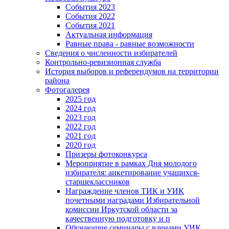
События 2023
События 2022
События 2021
Актуальная информация
Равные права - равные возможности
Сведения о численности избирателей
Контрольно-ревизионная служба
История выборов и референдумов на территории
района
Фотогалерея
2025 год
2024 год
2023 год
2022 год
2021 год
2020 год
Призеры фотоконкурса
Мероприятие в рамках Дня молодого
избирателя: анкетирование учащихся-
старшеклассников
Награждение членов ТИК и УИК
почетными наградами Избирательной
комиссии Иркутской области за
качественную подготовку и п
Обучающие семинары с членами УИК