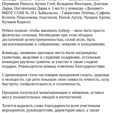
Пермяков Никита, Кучин Глеб, Козырева Виктория, Донская
Дарья, Наговицына Дарья и 3 место у команды «Динамит»
МБОУ СОШ № 10 г. Байкальска – Гаврилова Любовь, Сафина
Ксения, Переломова Анастасия, Попов Артур, Чуюров Артем,
Кульков Кирилл.
Ребята поняли: чтобы завоевать победу – мало быть просто
физически сильным. Необходимо при этом обладать
достаточной целеустремленностью, силой воли, быть
организованными и собранными, ловкими и находчивыми.
Команды, занявшие призовые места были награждены
грамотами, медалями и сладкими подарками, остальным
командам вручены грамоты за участие и также сладкие
подарки. Руководители команд отмечены благодарностями.
Соревнования стали настоящим праздником спорта, здоровья
и молодости, где дети показали свою ловкость точность, силу,
быстроту, сообразительность и сплоченность.
Праздник получился захватывающим и забавным, оставил
массу положительных эмоций и впечатлений.
Хочется выразить слова благодарности всем участникам
мероприятия, руководителям, директорам школ, а также