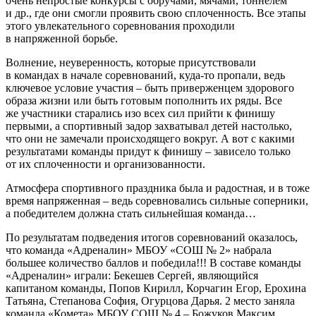
очень непростые конкурсы с обручами, мячами, тоннелем
и др., где они смогли проявить свою сплоченность. Все этапы
этого увлекательного соревнования проходили
в напряженной борьбе.
Волнение, неуверенность, которые присутствовали
в командах в начале соревнований, куда-то пропали, ведь
ключевое условие участия – быть приверженцем здорового
образа жизни или быть готовым пополнить их ряды. Все
же участники старались изо всех сил прийти к финишу
первыми, а спортивный задор захватывал детей настолько,
что они не замечали происходящего вокруг. А вот с какими
результатами команды придут к финишу – зависело только
от их сплоченности и организованности.
Атмосфера спортивного праздника была и радостная, и в тоже
время напряженная – ведь соревновались сильные соперники,
а победителем должна стать сильнейшая команда…
По результатам подведения итогов соревнований оказалось,
что команда «Адреналин» МБОУ «СОШ № 2» набрала
большее количество баллов и победила!!! В составе команды
«Адреналин» играли: Бекешев Сергей, являющийся
капитаном команды, Попов Кирилл, Корчагин Егор, Ерохина
Татьяна, Степанова София, Огурцова Дарья. 2 место заняла
команда «Комета» МБОУ СОШ № 4 – Божуков Максим,