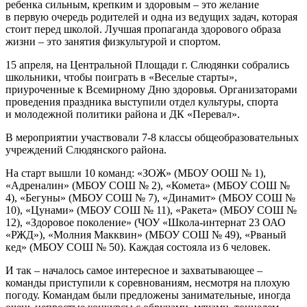
ребенка сильным, крепким и здоровым – это желание
в первую очередь родителей и одна из ведущих задач, которая
стоит перед школой. Лучшая пропаганда здорового образа
жизни – это занятия физкультурой и спортом.
15 апреля, на Центральной Площади г. Слюдянки собрались
школьники, чтобы поиграть в «Веселые старты»,
приуроченные к Всемирному Дню здоровья. Организаторами
проведения праздника выступили отдел культуры, спорта
и молодежной политики района и ДК «Перевал».
В мероприятии участвовали 7-8 классы общеобразовательных
учреждений Слюдянского района.
На старт вышли 10 команд: «ЗОЖ» (МБОУ ООШ № 1),
«Адреналин» (МБОУ СОШ № 2), «Комета» (МБОУ СОШ №
4), «Бегуны» (МБОУ СОШ № 7), «Динамит» (МБОУ СОШ №
10), «Цунами» (МБОУ СОШ № 11), «Ракета» (МБОУ СОШ №
12), «Здоровое поколение» (ЧОУ «Школа-интернат 23 ОАО
«РЖД»), «Молния Макквин» (МБОУ СОШ № 49), «Рваный
кед» (МБОУ СОШ № 50). Каждая состояла из 6 человек.
И так – началось самое интересное и захватывающее –
команды приступили к соревнованиям, несмотря на плохую
погоду. Командам были предложены занимательные, иногда