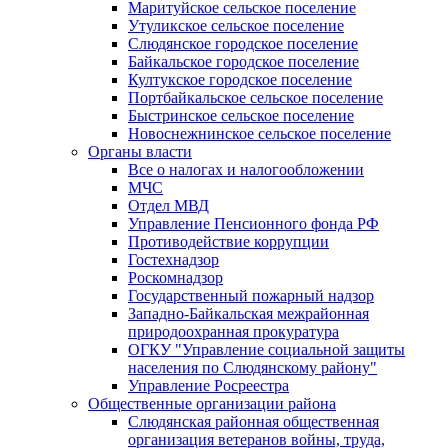
Маритуйское сельское поселение
Утуликское сельское поселение
Слюдянское городское поселение
Байкальское городское поселение
Култукское городское поселение
Портбайкальское сельское поселение
Быстринское сельское поселение
Новоснежнинское сельское поселение
Органы власти
Все о налогах и налогообложении
МЧС
Отдел МВД
Управление Пенсионного фонда РФ
Противодействие коррупции
Гостехнадзор
Роскомнадзор
Государственный пожарный надзор
Западно-Байкальская межрайонная
природоохранная прокуратура
ОГКУ "Управление социальной защиты
населения по Слюдянскому району"
Управление Росреестра
Общественные организации района
Слюдянская районная общественная
организация ветеранов войны, труда,