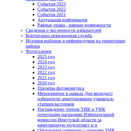
События 2023
События 2022
События 2021
Актуальная информация
Равные права - равные возможности
Сведения о численности избирателей
Контрольно-ревизионная служба
История выборов и референдумов на территории
района
Фотогалерея
2025 год
2024 год
2023 год
2022 год
2021 год
2020 год
Призеры фотоконкурса
Мероприятие в рамках Дня молодого
избирателя: анкетирование учащихся-
старшеклассников
Награждение членов ТИК и УИК
почетными наградами Избирательной
комиссии Иркутской области за
качественную подготовку и п
Обучающие семинары с членами УИК