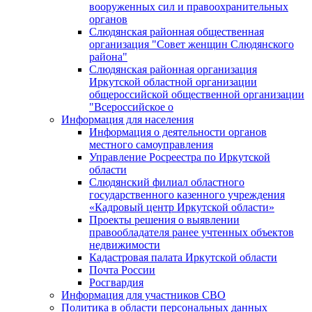
вооруженных сил и правоохранительных
органов
Слюдянская районная общественная
организация "Совет женщин Слюдянского
района"
Слюдянская районная организация
Иркутской областной организации
общероссийской общественной организации
"Всероссийское о
Информация для населения
Информация о деятельности органов
местного самоуправления
Управление Росреестра по Иркутской
области
Слюдянский филиал областного
государственного казенного учреждения
«Кадровый центр Иркутской области»
Проекты решения о выявлении
правообладателя ранее учтенных объектов
недвижимости
Кадастровая палата Иркутской области
Почта России
Росгвардия
Информация для участников СВО
Политика в области персональных данных