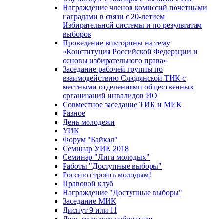
Награждение членов комиссий почетными
наградами в связи с 20-летием
Избирательной системы и по результатам
выборов
Проведение викторины на тему
«Конституция Российской Федерации и
основы избирательного права»
Заседание рабочей группы по
взаимодействию Слюдянской ТИК с
местными отделениями общественных
организаций инвалидов ИО
Совместное заседание ТИК и МИК
Разное
День молодежи
УИК
Форум "Байкал"
Семинар УИК 2018
Семинар "Лига молодых"
Работы "Доступные выборы"
Россию строить молодым!
Правовой клуб
Награждение "Доступные выборы"
Заседание МИК
Диспут 9 или 11
День молодого избирателя