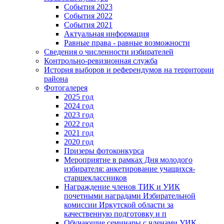
События 2023
События 2022
События 2021
Актуальная информация
Равные права - равные возможности
Сведения о численности избирателей
Контрольно-ревизионная служба
История выборов и референдумов на территории
района
Фотогалерея
2025 год
2024 год
2023 год
2022 год
2021 год
2020 год
Призеры фотоконкурса
Мероприятие в рамках Дня молодого
избирателя: анкетирование учащихся-
старшеклассников
Награждение членов ТИК и УИК
почетными наградами Избирательной
комиссии Иркутской области за
качественную подготовку и п
Обучающие семинары с членами УИК