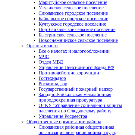
Маритуйское сельское поселение
Утуликское сельское поселение
Слюдянское городское поселение
Байкальское городское поселение
Култукское городское поселение
Портбайкальское сельское поселение
Быстринское сельское поселение
Новоснежнинское сельское поселение
Органы власти
Все о налогах и налогообложении
МЧС
Отдел МВД
Управление Пенсионного фонда РФ
Противодействие коррупции
Гостехнадзор
Роскомнадзор
Государственный пожарный надзор
Западно-Байкальская межрайонная
природоохранная прокуратура
ОГКУ "Управление социальной защиты
населения по Слюдянскому району"
Управление Росреестра
Общественные организации района
Слюдянская районная общественная
организация ветеранов войны, труда,