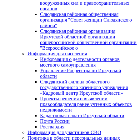
вооруженных сил и правоохранительных
органов
Слюдянская районная общественная
организация "Совет женщин Слюдянского
района"
Слюдянская районная организация
Иркутской областной организации
общероссийской общественной организации
"Всероссийское о
Информация для населения
Информация о деятельности органов
местного самоуправления
Управление Росреестра по Иркутской
области
Слюдянский филиал областного
государственного казенного учреждения
«Кадровый центр Иркутской области»
Проекты решения о выявлении
правообладателя ранее учтенных объектов
недвижимости
Кадастровая палата Иркутской области
Почта России
Росгвардия
Информация для участников СВО
Политика в области персональных данных