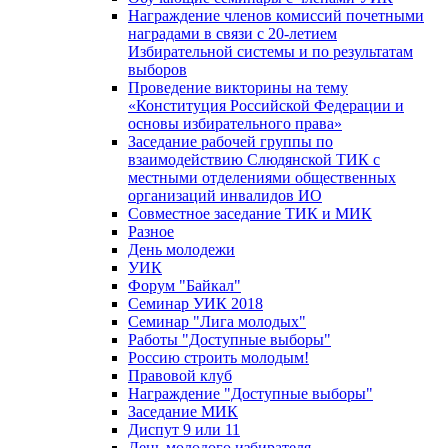
Награждение членов комиссий почетными
наградами в связи с 20-летием
Избирательной системы и по результатам
выборов
Проведение викторины на тему
«Конституция Российской Федерации и
основы избирательного права»
Заседание рабочей группы по
взаимодействию Слюдянской ТИК с
местными отделениями общественных
организаций инвалидов ИО
Совместное заседание ТИК и МИК
Разное
День молодежи
УИК
Форум "Байкал"
Семинар УИК 2018
Семинар "Лига молодых"
Работы "Доступные выборы"
Россию строить молодым!
Правовой клуб
Награждение "Доступные выборы"
Заседание МИК
Диспут 9 или 11
День молодого избирателя