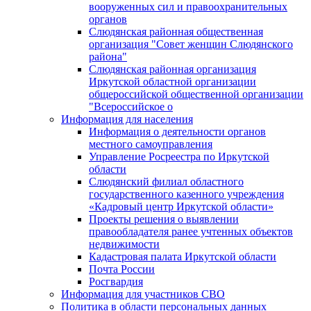
вооруженных сил и правоохранительных
органов
Слюдянская районная общественная
организация "Совет женщин Слюдянского
района"
Слюдянская районная организация
Иркутской областной организации
общероссийской общественной организации
"Всероссийское о
Информация для населения
Информация о деятельности органов
местного самоуправления
Управление Росреестра по Иркутской
области
Слюдянский филиал областного
государственного казенного учреждения
«Кадровый центр Иркутской области»
Проекты решения о выявлении
правообладателя ранее учтенных объектов
недвижимости
Кадастровая палата Иркутской области
Почта России
Росгвардия
Информация для участников СВО
Политика в области персональных данных