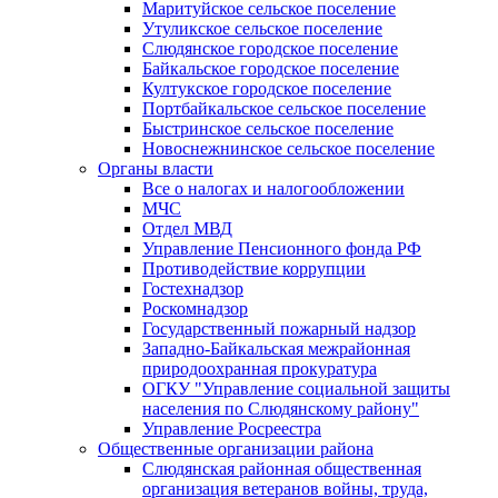
Маритуйское сельское поселение
Утуликское сельское поселение
Слюдянское городское поселение
Байкальское городское поселение
Култукское городское поселение
Портбайкальское сельское поселение
Быстринское сельское поселение
Новоснежнинское сельское поселение
Органы власти
Все о налогах и налогообложении
МЧС
Отдел МВД
Управление Пенсионного фонда РФ
Противодействие коррупции
Гостехнадзор
Роскомнадзор
Государственный пожарный надзор
Западно-Байкальская межрайонная
природоохранная прокуратура
ОГКУ "Управление социальной защиты
населения по Слюдянскому району"
Управление Росреестра
Общественные организации района
Слюдянская районная общественная
организация ветеранов войны, труда,