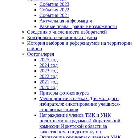
События 2023
События 2022
События 2021
Актуальная информация
Равные права - равные возможности
Сведения о численности избирателей
Контрольно-ревизионная служба
История выборов и референдумов на территории
района
Фотогалерея
2025 год
2024 год
2023 год
2022 год
2021 год
2020 год
Призеры фотоконкурса
Мероприятие в рамках Дня молодого
избирателя: анкетирование учащихся-
старшеклассников
Награждение членов ТИК и УИК
почетными наградами Избирательной
комиссии Иркутской области за
качественную подготовку и п
Обучающие семинары с членами УИК