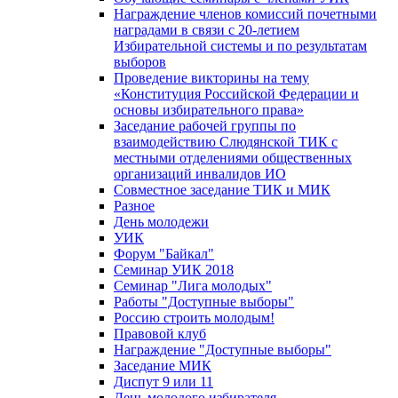
Награждение членов комиссий почетными
наградами в связи с 20-летием
Избирательной системы и по результатам
выборов
Проведение викторины на тему
«Конституция Российской Федерации и
основы избирательного права»
Заседание рабочей группы по
взаимодействию Слюдянской ТИК с
местными отделениями общественных
организаций инвалидов ИО
Совместное заседание ТИК и МИК
Разное
День молодежи
УИК
Форум "Байкал"
Семинар УИК 2018
Семинар "Лига молодых"
Работы "Доступные выборы"
Россию строить молодым!
Правовой клуб
Награждение "Доступные выборы"
Заседание МИК
Диспут 9 или 11
День молодого избирателя