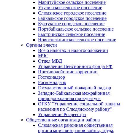
Маритуйское сельское поселение
Утуликское сельское поселение
Слюдянское городское поселение
Байкальское городское поселение
Култукское городское поселение
Портбайкальское сельское поселение
Быстринское сельское поселение
Новоснежнинское сельское поселение
Органы власти
Все о налогах и налогообложении
МЧС
Отдел МВД
Управление Пенсионного фонда РФ
Противодействие коррупции
Гостехнадзор
Роскомнадзор
Государственный пожарный надзор
Западно-Байкальская межрайонная
природоохранная прокуратура
ОГКУ "Управление социальной защиты
населения по Слюдянскому району"
Управление Росреестра
Общественные организации района
Слюдянская районная общественная
организация ветеранов войны, труда,