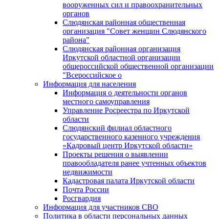
вооруженных сил и правоохранительных
органов
Слюдянская районная общественная
организация "Совет женщин Слюдянского
района"
Слюдянская районная организация
Иркутской областной организации
общероссийской общественной организации
"Всероссийское о
Информация для населения
Информация о деятельности органов
местного самоуправления
Управление Росреестра по Иркутской
области
Слюдянский филиал областного
государственного казенного учреждения
«Кадровый центр Иркутской области»
Проекты решения о выявлении
правообладателя ранее учтенных объектов
недвижимости
Кадастровая палата Иркутской области
Почта России
Росгвардия
Информация для участников СВО
Политика в области персональных данных