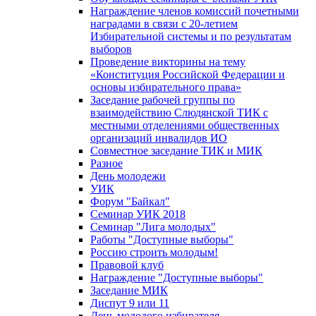
Награждение членов комиссий почетными
наградами в связи с 20-летием
Избирательной системы и по результатам
выборов
Проведение викторины на тему
«Конституция Российской Федерации и
основы избирательного права»
Заседание рабочей группы по
взаимодействию Слюдянской ТИК с
местными отделениями общественных
организаций инвалидов ИО
Совместное заседание ТИК и МИК
Разное
День молодежи
УИК
Форум "Байкал"
Семинар УИК 2018
Семинар "Лига молодых"
Работы "Доступные выборы"
Россию строить молодым!
Правовой клуб
Награждение "Доступные выборы"
Заседание МИК
Диспут 9 или 11
День молодого избирателя