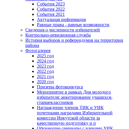
События 2023
События 2022
События 2021
Актуальная информация
Равные права - равные возможности
Сведения о численности избирателей
Контрольно-ревизионная служба
История выборов и референдумов на территории
района
Фотогалерея
2025 год
2024 год
2023 год
2022 год
2021 год
2020 год
Призеры фотоконкурса
Мероприятие в рамках Дня молодого
избирателя: анкетирование учащихся-
старшеклассников
Награждение членов ТИК и УИК
почетными наградами Избирательной
комиссии Иркутской области за
качественную подготовку и п
Обучающие семинары с членами УИК