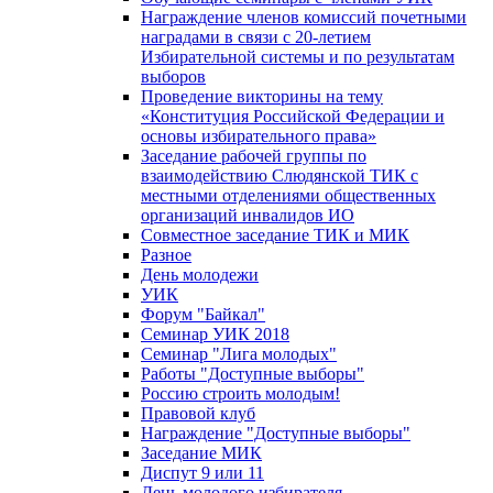
Награждение членов комиссий почетными
наградами в связи с 20-летием
Избирательной системы и по результатам
выборов
Проведение викторины на тему
«Конституция Российской Федерации и
основы избирательного права»
Заседание рабочей группы по
взаимодействию Слюдянской ТИК с
местными отделениями общественных
организаций инвалидов ИО
Совместное заседание ТИК и МИК
Разное
День молодежи
УИК
Форум "Байкал"
Семинар УИК 2018
Семинар "Лига молодых"
Работы "Доступные выборы"
Россию строить молодым!
Правовой клуб
Награждение "Доступные выборы"
Заседание МИК
Диспут 9 или 11
День молодого избирателя