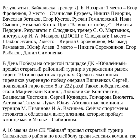
Результаты г. Байкальска, тренер: Д. Б. Назарян: 1 место – Егор
Фроленков, 2 место – Станислав Бухреев, Никита Педорин,
Вячеслав Зотиков, Егор Кустов, Руслан Гомиловский, Иван
Смолин, Николай Котов. Приз "За волю к победе" – Никита
Педорин. Результаты г. Слюдянки, тренер С. О. Мартынюк,
инструктор И. А. Макаров (ДЮСШ г. Слюдянка): 1 место –
Шахбос Эсанов, 2 место – Кирилл Сороковиков, Магомед
Рамазанов, Юсиф Агаев, 3 место – Никита Сороковиков, Егор
Рыбаков, Данил Симоненко
В День Победы на открытой площадке ДК «Юбилейный»
прошёл открытый районный турнир в упражнении рывок
гири в 10-ти возрастных группах. Среди самых юных
гиревиков уверенную победу одержал Вшивенков Сергей,
поднявший гирю весом 8 кг 222 раза! Также победителями
стали Мациевский Кирилл, Любовников Константин,
Владислав Чистохин, Сергей Кузнецов, Гончарова Виолетта,
Астахова Татьяна, Лукач Юлия. Абсолютные чемпионы
турнира М. Пиминова И А. Васильев. Сейчас спортсмены
готовятся к областным выступлениям, которые пройдут
в конце мая в Усолье – Сибирском.
А 16 мая на базе СК "Байкал" прошел открытый турнир
Слюдянского района по волейболу среди женских команд, где