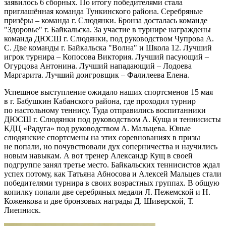
заявилось 6 сборных. По итогу победителями стала
приглашённая команда Тункинского района. Серебряные
призёры – команда г. Слюдянки. Бронза досталась команде
"Здоровье" г. Байкальска. За участие в турнире награждены
команда ДЮСШ г. Слюдянки, под руководством Чупрова А.
С. Две команды г. Байкальска "Волна" и Школа 12. Лучший
игрок турнира – Копосова Виктория. Лучший пасующий –
Огурцова Антонина. Лучший нападающий – Лодоева
Маргарита. Лучший доигровщик – Фалилеева Елена.
Успешное выступление ожидало наших спортсменов 15 мая
в г. Бабушкин Кабанского района, где проходил турнир
по настольному теннису. Туда отправились воспитанники
ДЮСШ г. Слюдянки под руководством А. Куща и теннисисты
КДЦ «Радуга» под руководством А. Мальцева. Юные
слюдянские спортсмены на этих соревнованиях в призы
не попали, но почувствовали дух соперничества и научились
новым навыкам. А вот тренер Александр Кущ в своей
подгруппе занял третье место. Байкальских теннисистов ждал
успех потому, как Татьяна Абносова и Алексей Мальцев стали
победителями турнира в своих возрастных группах. В общую
копилку попали две серебряных медали Л. Пежемской и Н.
Коженкова и две бронзовых награды Д. Шиверской, Т.
Лиепниск.