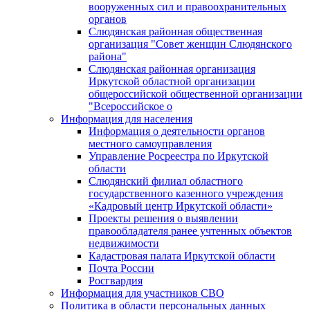
вооруженных сил и правоохранительных
органов
Слюдянская районная общественная
организация "Совет женщин Слюдянского
района"
Слюдянская районная организация
Иркутской областной организации
общероссийской общественной организации
"Всероссийское о
Информация для населения
Информация о деятельности органов
местного самоуправления
Управление Росреестра по Иркутской
области
Слюдянский филиал областного
государственного казенного учреждения
«Кадровый центр Иркутской области»
Проекты решения о выявлении
правообладателя ранее учтенных объектов
недвижимости
Кадастровая палата Иркутской области
Почта России
Росгвардия
Информация для участников СВО
Политика в области персональных данных