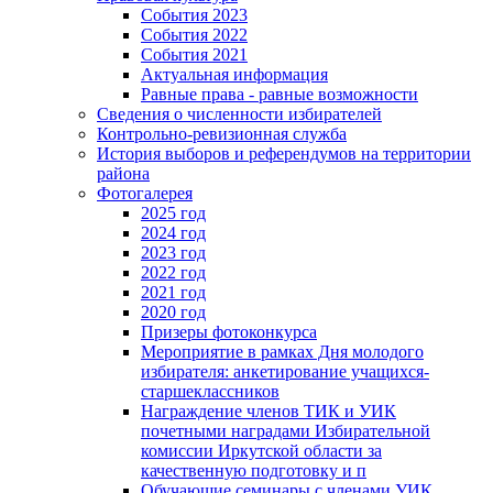
События 2023
События 2022
События 2021
Актуальная информация
Равные права - равные возможности
Сведения о численности избирателей
Контрольно-ревизионная служба
История выборов и референдумов на территории
района
Фотогалерея
2025 год
2024 год
2023 год
2022 год
2021 год
2020 год
Призеры фотоконкурса
Мероприятие в рамках Дня молодого
избирателя: анкетирование учащихся-
старшеклассников
Награждение членов ТИК и УИК
почетными наградами Избирательной
комиссии Иркутской области за
качественную подготовку и п
Обучающие семинары с членами УИК