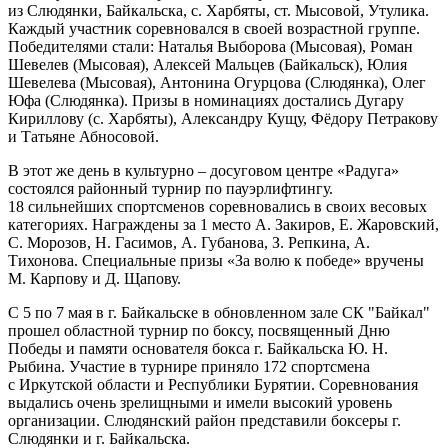
из Слюдянки, Байкальска, с. Харбяты, ст. Мысовой, Утулика.
Каждый участник соревновался в своей возрастной группе.
Победителями стали: Наталья Выборова (Мысовая), Роман
Шевелев (Мысовая), Алексей Мальцев (Байкальск), Юлия
Шевелева (Мысовая), Антонина Огурцова (Слюдянка), Олег
Юфа (Слюдянка). Призы в номинациях достались Дугару
Кириллову (с. Харбяты), Александру Кущу, Фёдору Петракову
и Татьяне Абносовой.
В этот же день в культурно – досуговом центре «Радуга»
состоялся районный турнир по пауэрлифтингу.
18 сильнейших спортсменов соревновались в своих весовых
категориях. Награждены за 1 место А. Закиров, Е. Жаровский,
С. Морозов, Н. Гасимов, А. Губанова, З. Репкина, А.
Тихонова. Специальные призы «За волю к победе» вручены
М. Карпову и Д. Щапову.
С 5 по 7 мая в г. Байкальске в обновленном зале СК "Байкал"
прошел областной турнир по боксу, посвященный Дню
Победы и памяти основателя бокса г. Байкальска Ю. Н.
Рыбина. Участие в турнире приняло 172 спортсмена
с Иркутской области и Республики Бурятии. Соревнования
выдались очень зрелищными и имели высокий уровень
организации. Слюдянский район представили боксеры г.
Слюдянки и г. Байкальска.