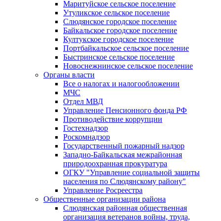
Маритуйское сельское поселение
Утуликское сельское поселение
Слюдянское городское поселение
Байкальское городское поселение
Култукское городское поселение
Портбайкальское сельское поселение
Быстринское сельское поселение
Новоснежнинское сельское поселение
Органы власти
Все о налогах и налогообложении
МЧС
Отдел МВД
Управление Пенсионного фонда РФ
Противодействие коррупции
Гостехнадзор
Роскомнадзор
Государственный пожарный надзор
Западно-Байкальская межрайонная
природоохранная прокуратура
ОГКУ "Управление социальной защиты
населения по Слюдянскому району"
Управление Росреестра
Общественные организации района
Слюдянская районная общественная
организация ветеранов войны, труда,