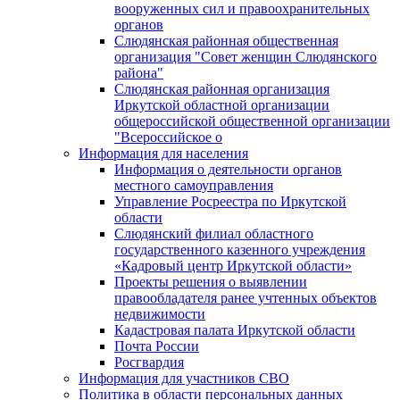
вооруженных сил и правоохранительных
органов
Слюдянская районная общественная
организация "Совет женщин Слюдянского
района"
Слюдянская районная организация
Иркутской областной организации
общероссийской общественной организации
"Всероссийское о
Информация для населения
Информация о деятельности органов
местного самоуправления
Управление Росреестра по Иркутской
области
Слюдянский филиал областного
государственного казенного учреждения
«Кадровый центр Иркутской области»
Проекты решения о выявлении
правообладателя ранее учтенных объектов
недвижимости
Кадастровая палата Иркутской области
Почта России
Росгвардия
Информация для участников СВО
Политика в области персональных данных