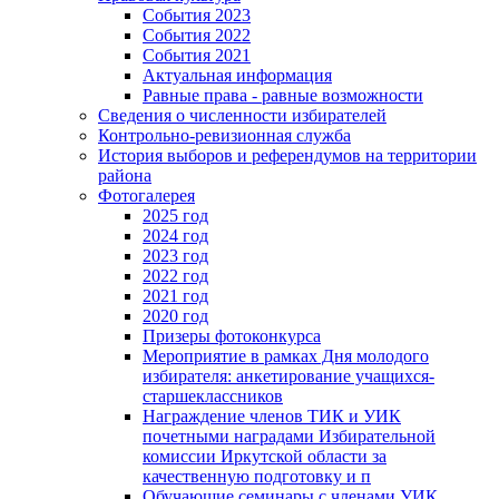
События 2023
События 2022
События 2021
Актуальная информация
Равные права - равные возможности
Сведения о численности избирателей
Контрольно-ревизионная служба
История выборов и референдумов на территории
района
Фотогалерея
2025 год
2024 год
2023 год
2022 год
2021 год
2020 год
Призеры фотоконкурса
Мероприятие в рамках Дня молодого
избирателя: анкетирование учащихся-
старшеклассников
Награждение членов ТИК и УИК
почетными наградами Избирательной
комиссии Иркутской области за
качественную подготовку и п
Обучающие семинары с членами УИК