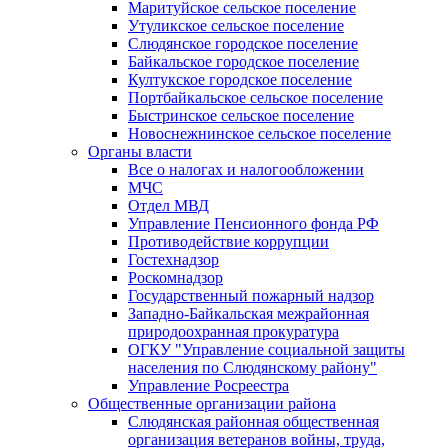
Маритуйское сельское поселение
Утуликское сельское поселение
Слюдянское городское поселение
Байкальское городское поселение
Култукское городское поселение
Портбайкальское сельское поселение
Быстринское сельское поселение
Новоснежнинское сельское поселение
Органы власти
Все о налогах и налогообложении
МЧС
Отдел МВД
Управление Пенсионного фонда РФ
Противодействие коррупции
Гостехнадзор
Роскомнадзор
Государственный пожарный надзор
Западно-Байкальская межрайонная
природоохранная прокуратура
ОГКУ "Управление социальной защиты
населения по Слюдянскому району"
Управление Росреестра
Общественные организации района
Слюдянская районная общественная
организация ветеранов войны, труда,