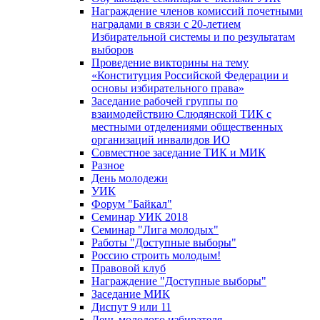
Награждение членов комиссий почетными
наградами в связи с 20-летием
Избирательной системы и по результатам
выборов
Проведение викторины на тему
«Конституция Российской Федерации и
основы избирательного права»
Заседание рабочей группы по
взаимодействию Слюдянской ТИК с
местными отделениями общественных
организаций инвалидов ИО
Совместное заседание ТИК и МИК
Разное
День молодежи
УИК
Форум "Байкал"
Семинар УИК 2018
Семинар "Лига молодых"
Работы "Доступные выборы"
Россию строить молодым!
Правовой клуб
Награждение "Доступные выборы"
Заседание МИК
Диспут 9 или 11
День молодого избирателя