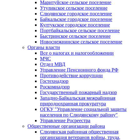
Маритуйское сельское поселение
Утуликское сельское поселение
Слюдянское городское поселение
Байкальское городское поселение
Култукское городское поселение
Портбайкальское сельское поселение
Быстринское сельское поселение
Новоснежнинское сельское поселение
Органы власти
Все о налогах и налогообложении
МЧС
Отдел МВД
Управление Пенсионного фонда РФ
Противодействие коррупции
Гостехнадзор
Роскомнадзор
Государственный пожарный надзор
Западно-Байкальская межрайонная
природоохранная прокуратура
ОГКУ "Управление социальной защиты
населения по Слюдянскому району"
Управление Росреестра
Общественные организации района
Слюдянская районная общественная
организация ветеранов войны, труда,