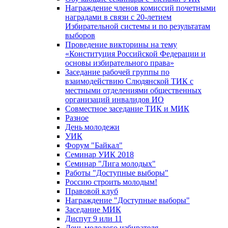
Награждение членов комиссий почетными
наградами в связи с 20-летием
Избирательной системы и по результатам
выборов
Проведение викторины на тему
«Конституция Российской Федерации и
основы избирательного права»
Заседание рабочей группы по
взаимодействию Слюдянской ТИК с
местными отделениями общественных
организаций инвалидов ИО
Совместное заседание ТИК и МИК
Разное
День молодежи
УИК
Форум "Байкал"
Семинар УИК 2018
Семинар "Лига молодых"
Работы "Доступные выборы"
Россию строить молодым!
Правовой клуб
Награждение "Доступные выборы"
Заседание МИК
Диспут 9 или 11
День молодого избирателя