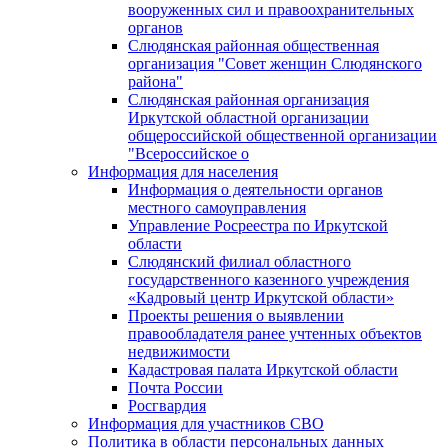
вооруженных сил и правоохранительных
органов
Слюдянская районная общественная
организация "Совет женщин Слюдянского
района"
Слюдянская районная организация
Иркутской областной организации
общероссийской общественной организации
"Всероссийское о
Информация для населения
Информация о деятельности органов
местного самоуправления
Управление Росреестра по Иркутской
области
Слюдянский филиал областного
государственного казенного учреждения
«Кадровый центр Иркутской области»
Проекты решения о выявлении
правообладателя ранее учтенных объектов
недвижимости
Кадастровая палата Иркутской области
Почта России
Росгвардия
Информация для участников СВО
Политика в области персональных данных