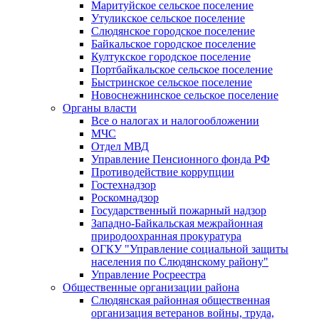
Маритуйское сельское поселение
Утуликское сельское поселение
Слюдянское городское поселение
Байкальское городское поселение
Култукское городское поселение
Портбайкальское сельское поселение
Быстринское сельское поселение
Новоснежнинское сельское поселение
Органы власти
Все о налогах и налогообложении
МЧС
Отдел МВД
Управление Пенсионного фонда РФ
Противодействие коррупции
Гостехнадзор
Роскомнадзор
Государственный пожарный надзор
Западно-Байкальская межрайонная
природоохранная прокуратура
ОГКУ "Управление социальной защиты
населения по Слюдянскому району"
Управление Росреестра
Общественные организации района
Слюдянская районная общественная
организация ветеранов войны, труда,