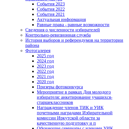
События 2023
События 2022
События 2021
Актуальная информация
Равные права - равные возможности
Сведения о численности избирателей
Контрольно-ревизионная служба
История выборов и референдумов на территории
района
Фотогалерея
2025 год
2024 год
2023 год
2022 год
2021 год
2020 год
Призеры фотоконкурса
Мероприятие в рамках Дня молодого
избирателя: анкетирование учащихся-
старшеклассников
Награждение членов ТИК и УИК
почетными наградами Избирательной
комиссии Иркутской области за
качественную подготовку и п
Обучающие семинары с членами УИК