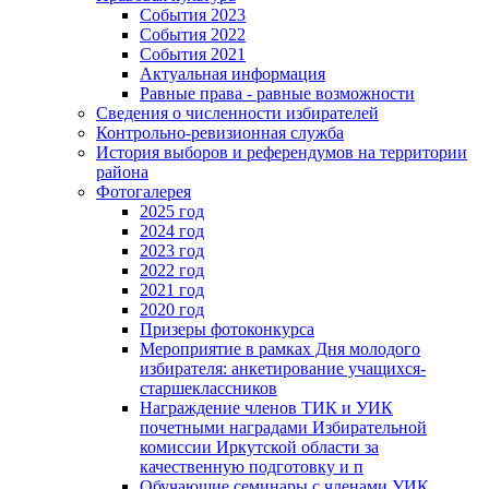
События 2023
События 2022
События 2021
Актуальная информация
Равные права - равные возможности
Сведения о численности избирателей
Контрольно-ревизионная служба
История выборов и референдумов на территории
района
Фотогалерея
2025 год
2024 год
2023 год
2022 год
2021 год
2020 год
Призеры фотоконкурса
Мероприятие в рамках Дня молодого
избирателя: анкетирование учащихся-
старшеклассников
Награждение членов ТИК и УИК
почетными наградами Избирательной
комиссии Иркутской области за
качественную подготовку и п
Обучающие семинары с членами УИК