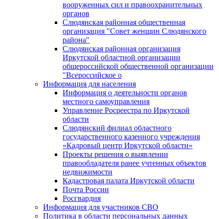
вооруженных сил и правоохранительных
органов
Слюдянская районная общественная
организация "Совет женщин Слюдянского
района"
Слюдянская районная организация
Иркутской областной организации
общероссийской общественной организации
"Всероссийское о
Информация для населения
Информация о деятельности органов
местного самоуправления
Управление Росреестра по Иркутской
области
Слюдянский филиал областного
государственного казенного учреждения
«Кадровый центр Иркутской области»
Проекты решения о выявлении
правообладателя ранее учтенных объектов
недвижимости
Кадастровая палата Иркутской области
Почта России
Росгвардия
Информация для участников СВО
Политика в области персональных данных