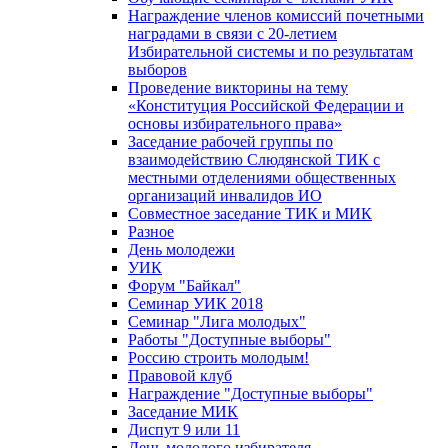
Награждение членов комиссий почетными
наградами в связи с 20-летием
Избирательной системы и по результатам
выборов
Проведение викторины на тему
«Конституция Российской Федерации и
основы избирательного права»
Заседание рабочей группы по
взаимодействию Слюдянской ТИК с
местными отделениями общественных
организаций инвалидов ИО
Совместное заседание ТИК и МИК
Разное
День молодежи
УИК
Форум "Байкал"
Семинар УИК 2018
Семинар "Лига молодых"
Работы "Доступные выборы"
Россию строить молодым!
Правовой клуб
Награждение "Доступные выборы"
Заседание МИК
Диспут 9 или 11
День молодого избирателя