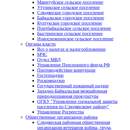
Маритуйское сельское поселение
Утуликское сельское поселение
Слюдянское городское поселение
Байкальское городское поселение
Култукское городское поселение
Портбайкальское сельское поселение
Быстринское сельское поселение
Новоснежнинское сельское поселение
Органы власти
Все о налогах и налогообложении
МЧС
Отдел МВД
Управление Пенсионного фонда РФ
Противодействие коррупции
Гостехнадзор
Роскомнадзор
Государственный пожарный надзор
Западно-Байкальская межрайонная
природоохранная прокуратура
ОГКУ "Управление социальной защиты
населения по Слюдянскому району"
Управление Росреестра
Общественные организации района
Слюдянская районная общественная
организация ветеранов войны, труда,