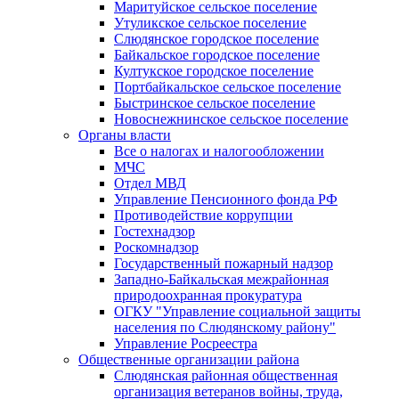
Маритуйское сельское поселение
Утуликское сельское поселение
Слюдянское городское поселение
Байкальское городское поселение
Култукское городское поселение
Портбайкальское сельское поселение
Быстринское сельское поселение
Новоснежнинское сельское поселение
Органы власти
Все о налогах и налогообложении
МЧС
Отдел МВД
Управление Пенсионного фонда РФ
Противодействие коррупции
Гостехнадзор
Роскомнадзор
Государственный пожарный надзор
Западно-Байкальская межрайонная
природоохранная прокуратура
ОГКУ "Управление социальной защиты
населения по Слюдянскому району"
Управление Росреестра
Общественные организации района
Слюдянская районная общественная
организация ветеранов войны, труда,