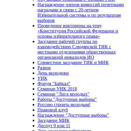
Награждение членов комиссий почетными
наградами в связи с 20-летием
Избирательной системы и по результатам
выборов
Проведение викторины на тему
«Конституция Российской Федерации и
основы избирательного права»
Заседание рабочей группы по
взаимодействию Слюдянской ТИК с
местными отделениями общественных
организаций инвалидов ИО
Совместное заседание ТИК и МИК
Разное
День молодежи
УИК
Форум "Байкал"
Семинар УИК 2018
Семинар "Лига молодых"
Работы "Доступные выборы"
Россию строить молодым!
Правовой клуб
Награждение "Доступные выборы"
Заседание МИК
Диспут 9 или 11
День молодого избирателя