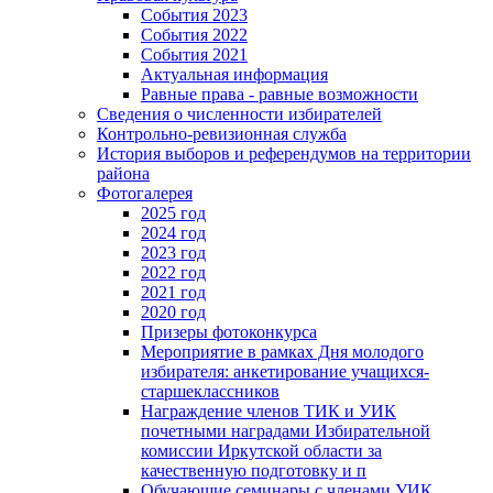
События 2023
События 2022
События 2021
Актуальная информация
Равные права - равные возможности
Сведения о численности избирателей
Контрольно-ревизионная служба
История выборов и референдумов на территории
района
Фотогалерея
2025 год
2024 год
2023 год
2022 год
2021 год
2020 год
Призеры фотоконкурса
Мероприятие в рамках Дня молодого
избирателя: анкетирование учащихся-
старшеклассников
Награждение членов ТИК и УИК
почетными наградами Избирательной
комиссии Иркутской области за
качественную подготовку и п
Обучающие семинары с членами УИК