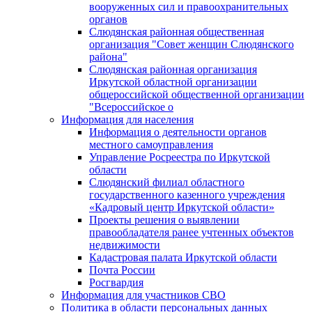
вооруженных сил и правоохранительных
органов
Слюдянская районная общественная
организация "Совет женщин Слюдянского
района"
Слюдянская районная организация
Иркутской областной организации
общероссийской общественной организации
"Всероссийское о
Информация для населения
Информация о деятельности органов
местного самоуправления
Управление Росреестра по Иркутской
области
Слюдянский филиал областного
государственного казенного учреждения
«Кадровый центр Иркутской области»
Проекты решения о выявлении
правообладателя ранее учтенных объектов
недвижимости
Кадастровая палата Иркутской области
Почта России
Росгвардия
Информация для участников СВО
Политика в области персональных данных