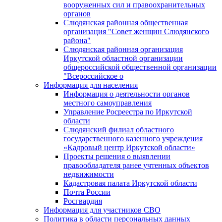
вооруженных сил и правоохранительных
органов
Слюдянская районная общественная
организация "Совет женщин Слюдянского
района"
Слюдянская районная организация
Иркутской областной организации
общероссийской общественной организации
"Всероссийское о
Информация для населения
Информация о деятельности органов
местного самоуправления
Управление Росреестра по Иркутской
области
Слюдянский филиал областного
государственного казенного учреждения
«Кадровый центр Иркутской области»
Проекты решения о выявлении
правообладателя ранее учтенных объектов
недвижимости
Кадастровая палата Иркутской области
Почта России
Росгвардия
Информация для участников СВО
Политика в области персональных данных