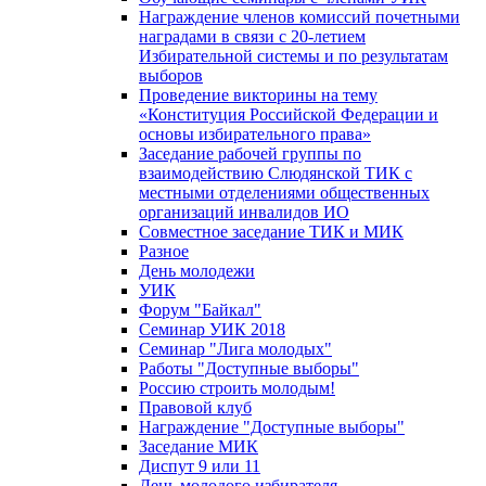
Награждение членов комиссий почетными
наградами в связи с 20-летием
Избирательной системы и по результатам
выборов
Проведение викторины на тему
«Конституция Российской Федерации и
основы избирательного права»
Заседание рабочей группы по
взаимодействию Слюдянской ТИК с
местными отделениями общественных
организаций инвалидов ИО
Совместное заседание ТИК и МИК
Разное
День молодежи
УИК
Форум "Байкал"
Семинар УИК 2018
Семинар "Лига молодых"
Работы "Доступные выборы"
Россию строить молодым!
Правовой клуб
Награждение "Доступные выборы"
Заседание МИК
Диспут 9 или 11
День молодого избирателя