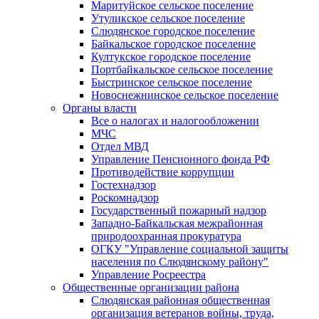
Маритуйское сельское поселение
Утуликское сельское поселение
Слюдянское городское поселение
Байкальское городское поселение
Култукское городское поселение
Портбайкальское сельское поселение
Быстринское сельское поселение
Новоснежнинское сельское поселение
Органы власти
Все о налогах и налогообложении
МЧС
Отдел МВД
Управление Пенсионного фонда РФ
Противодействие коррупции
Гостехнадзор
Роскомнадзор
Государственный пожарный надзор
Западно-Байкальская межрайонная
природоохранная прокуратура
ОГКУ "Управление социальной защиты
населения по Слюдянскому району"
Управление Росреестра
Общественные организации района
Слюдянская районная общественная
организация ветеранов войны, труда,