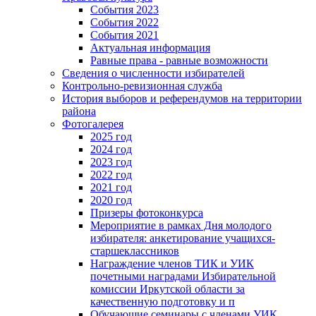
События 2023
События 2022
События 2021
Актуальная информация
Равные права - равные возможности
Сведения о численности избирателей
Контрольно-ревизионная служба
История выборов и референдумов на территории
района
Фотогалерея
2025 год
2024 год
2023 год
2022 год
2021 год
2020 год
Призеры фотоконкурса
Мероприятие в рамках Дня молодого
избирателя: анкетирование учащихся-
старшеклассников
Награждение членов ТИК и УИК
почетными наградами Избирательной
комиссии Иркутской области за
качественную подготовку и п
Обучающие семинары с членами УИК