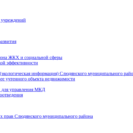
й учреждений
развития
зона ЖКХ и социальной сферы
кой эффективности
(экологическая информация) Слюдянского муниципального рай
нее учтенного объекта недвижимости
и для управления МКД
оотведения
их прав Слюдянского муниципального района