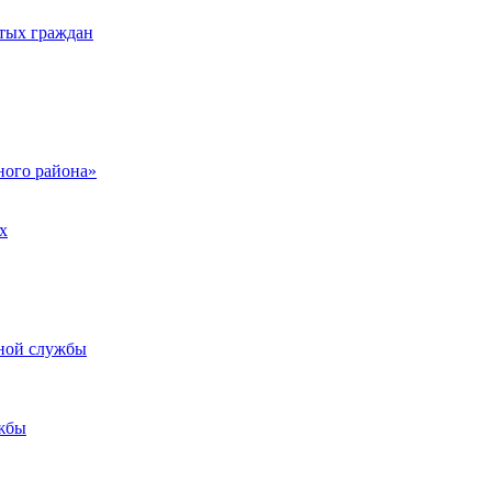
тых граждан
ого района»
х
ьной службы
жбы