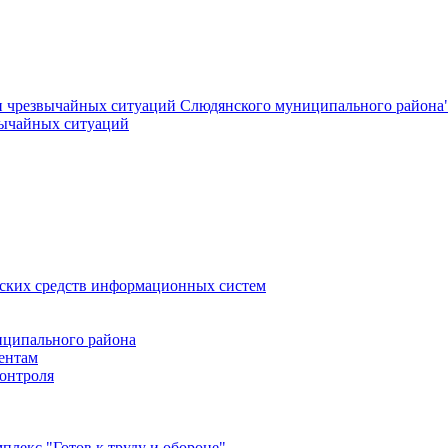
и чрезвычайных ситуаций Слюдянского муниципального района
вычайных ситуаций
еских средств информационных систем
ципального района
ентам
онтроля
лекс "Готов к труду и обороне"