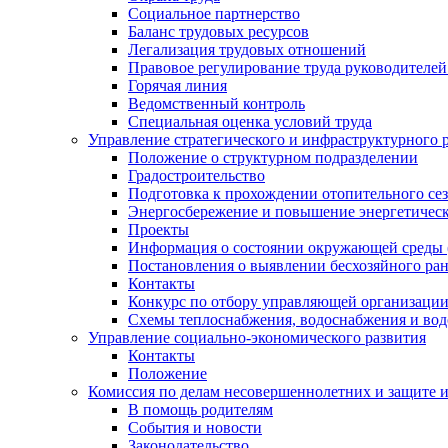
Социальное партнерство
Баланс трудовых ресурсов
Легализация трудовых отношений
Правовое регулирование труда руководителе
Горячая линия
Ведомственный контроль
Специальная оценка условий труда
Управление стратегического и инфраструктурного 
Положение о структурном подразделении
Градостроительство
Подготовка к прохождении отопительного се
Энергосбережение и повышение энергетичес
Проекты
Информация о состоянии окружающей среды 
Постановления о выявлении бесхозяйного ра
Контакты
Конкурс по отбору управляющей организаци
Схемы теплоснабжения, водоснабжения и вод
Управление социально-экономического развития
Контакты
Положение
Комиссия по делам несовершеннолетних и защите 
В помощь родителям
События и новости
Законодательство