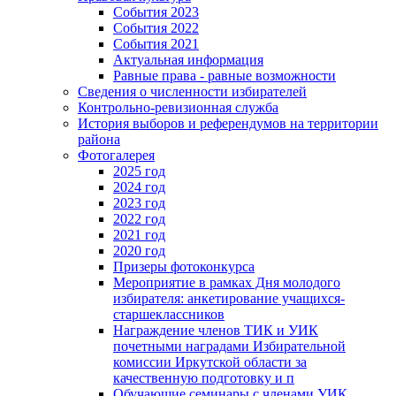
События 2023
События 2022
События 2021
Актуальная информация
Равные права - равные возможности
Сведения о численности избирателей
Контрольно-ревизионная служба
История выборов и референдумов на территории
района
Фотогалерея
2025 год
2024 год
2023 год
2022 год
2021 год
2020 год
Призеры фотоконкурса
Мероприятие в рамках Дня молодого
избирателя: анкетирование учащихся-
старшеклассников
Награждение членов ТИК и УИК
почетными наградами Избирательной
комиссии Иркутской области за
качественную подготовку и п
Обучающие семинары с членами УИК