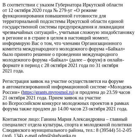
В соответствии с указом Губернатора Иркутской области
от 12 октября 2020 года № 279-уг «О режиме
функционирования повышенной готовности для
территориальной подсистемы Иркутской области единой
государственной системы предупреждения и ликвидации
чрезвычайных ситуаций», учитывая сложную эпидобстановку
в регионе и в стране в целом в настоящий момент,
информирую Вас о том, что членами Организационного
комитета международного молодежного форума «Байкал»
было принято решение о проведении международного
молодежного форума «Байкал» (далее – форум) в онлайн-
формате в период с 28 октября 2021 года по 31 октября
2021 года.
Регистрация заявок на участие осуществляется на форуме
в автоматизированной информационной системе «Молодежь
России» (
https://grants.myrosmol.ru
) и продлена до 23.59 часов
21 октября 2021 года. Прием заявок на участие
во Всероссийском конкурсе молодежных проектов в рамках
форума также продлен до 14.00 часов 23 октября 2021 года.
Контактное лицо: Ганина Мария Александровна – главный
специалист отдела культуры, спорта и молодежной политики
Слюдянского муниципального района, тел.: 8 (39544) 51-2-05
(доб. 134), e-mail odm@sludyanka.ru