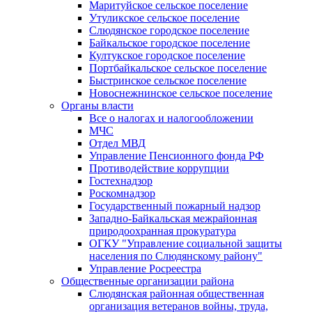
Маритуйское сельское поселение
Утуликское сельское поселение
Слюдянское городское поселение
Байкальское городское поселение
Култукское городское поселение
Портбайкальское сельское поселение
Быстринское сельское поселение
Новоснежнинское сельское поселение
Органы власти
Все о налогах и налогообложении
МЧС
Отдел МВД
Управление Пенсионного фонда РФ
Противодействие коррупции
Гостехнадзор
Роскомнадзор
Государственный пожарный надзор
Западно-Байкальская межрайонная
природоохранная прокуратура
ОГКУ "Управление социальной защиты
населения по Слюдянскому району"
Управление Росреестра
Общественные организации района
Слюдянская районная общественная
организация ветеранов войны, труда,