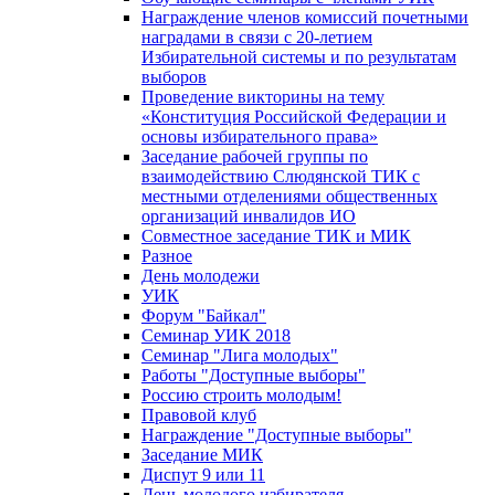
Награждение членов комиссий почетными
наградами в связи с 20-летием
Избирательной системы и по результатам
выборов
Проведение викторины на тему
«Конституция Российской Федерации и
основы избирательного права»
Заседание рабочей группы по
взаимодействию Слюдянской ТИК с
местными отделениями общественных
организаций инвалидов ИО
Совместное заседание ТИК и МИК
Разное
День молодежи
УИК
Форум "Байкал"
Семинар УИК 2018
Семинар "Лига молодых"
Работы "Доступные выборы"
Россию строить молодым!
Правовой клуб
Награждение "Доступные выборы"
Заседание МИК
Диспут 9 или 11
День молодого избирателя