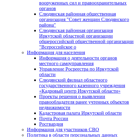
вооруженных сил и правоохранительных
органов
Слюдянская районная общественная
организация "Совет женщин Слюдянского
района"
Слюдянская районная организация
Иркутской областной организации
общероссийской общественной организации
"Всероссийское о
Информация для населения
Информация о деятельности органов
местного самоуправления
Управление Росреестра по Иркутской
области
Слюдянский филиал областного
государственного казенного учреждения
«Кадровый центр Иркутской области»
Проекты решения о выявлении
правообладателя ранее учтенных объектов
недвижимости
Кадастровая палата Иркутской области
Почта России
Росгвардия
Информация для участников СВО
Политика в области персональных данных