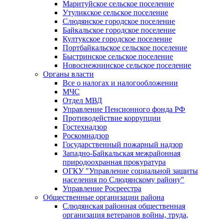
Маритуйское сельское поселение
Утуликское сельское поселение
Слюдянское городское поселение
Байкальское городское поселение
Култукское городское поселение
Портбайкальское сельское поселение
Быстринское сельское поселение
Новоснежнинское сельское поселение
Органы власти
Все о налогах и налогообложении
МЧС
Отдел МВД
Управление Пенсионного фонда РФ
Противодействие коррупции
Гостехнадзор
Роскомнадзор
Государственный пожарный надзор
Западно-Байкальская межрайонная
природоохранная прокуратура
ОГКУ "Управление социальной защиты
населения по Слюдянскому району"
Управление Росреестра
Общественные организации района
Слюдянская районная общественная
организация ветеранов войны, труда,