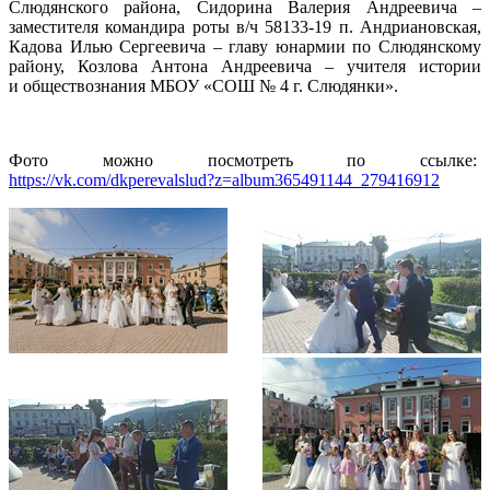
Слюдянского района, Сидорина Валерия Андреевича –
заместителя командира роты в/ч 58133-19 п. Андриановская,
Кадова Илью Сергеевича – главу юнармии по Слюдянскому
району, Козлова Антона Андреевича – учителя истории
и обществознания МБОУ «СОШ № 4 г. Слюдянки».
Фото можно посмотреть по ссылке:
https://vk.com/dkperevalslud?z=album365491144_279416912