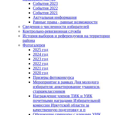
События 2023
События 2022
События 2021
Актуальная информация
Равные права - равные возможности
Сведения о численности избирателей
Контрольно-ревизионная служба
История выборов и референдумов на территории
района
Фотогалерея
2025 год
2024 год
2023 год
2022 год
2021 год
2020 год
Призеры фотоконкурса
Мероприятие в рамках Дня молодого
избирателя: анкетирование учащихся-
старшеклассников
Награждение членов ТИК и УИК
почетными наградами Избирательной
комиссии Иркутской области за
качественную подготовку и п
Обучающие семинары с членами УИК