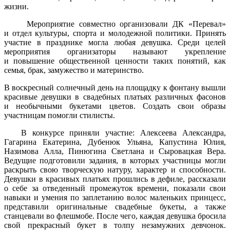
жизни.
Мероприятие совместно организовали ДК «Перевал»
и отдел культуры, спорта и молодежной политики. Принять
участие в празднике могла любая девушка. Среди целей
мероприятия организаторы называют укрепление
и повышение общественной ценности таких понятий, как
семья, брак, замужество и материнство.
В воскресный солнечный день на площадку к фонтану вышли
красивые девушки в свадебных платьях различных фасонов
и необычными букетами цветов. Создать свои образы
участницам помогли стилисты.
В конкурсе приняли участие: Алексеева Александра,
Гагарина Екатерина, Дубенюк Ульяна, Капустина Юлия,
Назимова Алла, Пинюгина Светлана и Сыровацкая Вера.
Ведущие подготовили задания, в которых участницы могли
раскрыть свою творческую натуру, характер и способности.
Девушки в красивых платьях прошлись в дефиле, рассказали
о себе за отведенный промежуток времени, показали свои
навыки и умения по заплетанию волос маленьких принцесс,
представили оригинальные свадебные букеты, а также
станцевали во флешмобе. После чего, каждая девушка бросила
свой прекрасный букет в толпу незамужних девчонок.