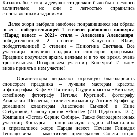
Казалось бы, что для девушек это должно было быть немного
волнительно, но они с легкостью справились
с поставленными заданиями.
Далее жюри выбрали наиболее понравившиеся им образы
невест:
победительницей 1 степени районного конкурса
«Парад невест – 2021» стала – Алексеева Александра
,
победительницей 2 степени – Капустина Юлия,
победительницей 3 степени – Пинюгина Светлана. Все
участницы получили подарки от спонсоров программы.
Праздник получился ярким, нежным и в то же время, очень
трогательным. Поздравляем участниц Конкурса! И ждем
вновь принять в нем участие!
Организаторы выражают огромную благодарность
спонсорам праздника – лучшим мастерам красоты
и фотографам! Кафе «7 Пятниц», Студии красоты «Винтаж»,
семейному фотографу Наталье Кургиной, фотографу
Анастасии Шевченко, стилисту-визажисту Антону Ерофееву,
домашним кондитерам Анастасии Сычевой и Инне
Стебуновой, Салону цветов «Florette» (ИП Щербатюк Т.С.),
Компании «Эстель Сервис Сибирь». Также благодарим юных
участниц Конкурса – танцевальную студию «Пластилин»
и справедливое жюри Парада невест: Нечаева Геннадия
Геннадьевича – заместителя председателя Совета отцов