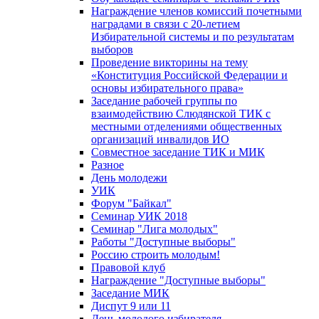
Награждение членов комиссий почетными
наградами в связи с 20-летием
Избирательной системы и по результатам
выборов
Проведение викторины на тему
«Конституция Российской Федерации и
основы избирательного права»
Заседание рабочей группы по
взаимодействию Слюдянской ТИК с
местными отделениями общественных
организаций инвалидов ИО
Совместное заседание ТИК и МИК
Разное
День молодежи
УИК
Форум "Байкал"
Семинар УИК 2018
Семинар "Лига молодых"
Работы "Доступные выборы"
Россию строить молодым!
Правовой клуб
Награждение "Доступные выборы"
Заседание МИК
Диспут 9 или 11
День молодого избирателя