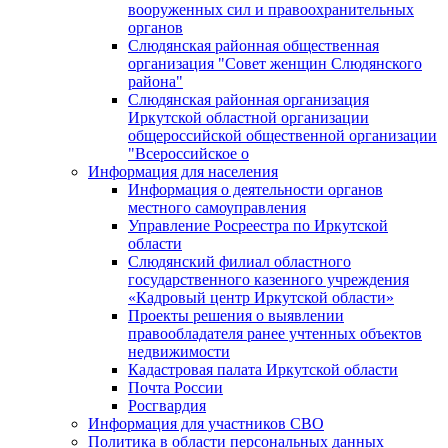
вооруженных сил и правоохранительных
органов
Слюдянская районная общественная
организация "Совет женщин Слюдянского
района"
Слюдянская районная организация
Иркутской областной организации
общероссийской общественной организации
"Всероссийское о
Информация для населения
Информация о деятельности органов
местного самоуправления
Управление Росреестра по Иркутской
области
Слюдянский филиал областного
государственного казенного учреждения
«Кадровый центр Иркутской области»
Проекты решения о выявлении
правообладателя ранее учтенных объектов
недвижимости
Кадастровая палата Иркутской области
Почта России
Росгвардия
Информация для участников СВО
Политика в области персональных данных