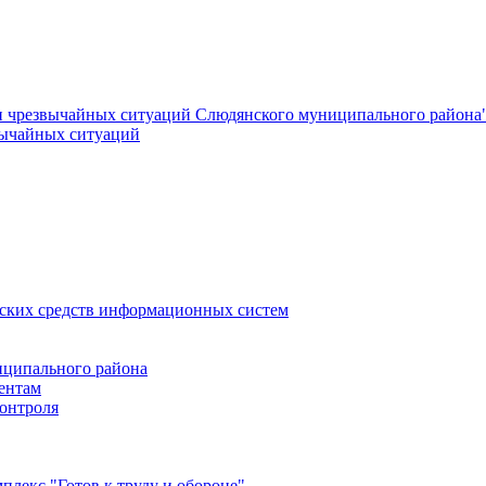
и чрезвычайных ситуаций Слюдянского муниципального района
вычайных ситуаций
еских средств информационных систем
ципального района
ентам
онтроля
лекс "Готов к труду и обороне"