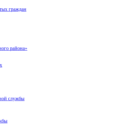
тых граждан
ого района»
х
ьной службы
жбы