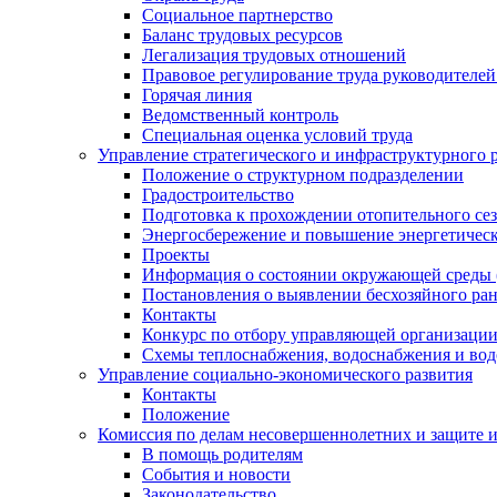
Социальное партнерство
Баланс трудовых ресурсов
Легализация трудовых отношений
Правовое регулирование труда руководителе
Горячая линия
Ведомственный контроль
Специальная оценка условий труда
Управление стратегического и инфраструктурного 
Положение о структурном подразделении
Градостроительство
Подготовка к прохождении отопительного се
Энергосбережение и повышение энергетичес
Проекты
Информация о состоянии окружающей среды 
Постановления о выявлении бесхозяйного ра
Контакты
Конкурс по отбору управляющей организаци
Схемы теплоснабжения, водоснабжения и вод
Управление социально-экономического развития
Контакты
Положение
Комиссия по делам несовершеннолетних и защите 
В помощь родителям
События и новости
Законодательство