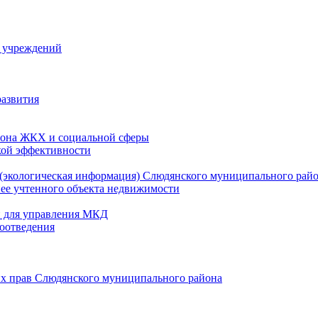
й учреждений
развития
зона ЖКХ и социальной сферы
кой эффективности
(экологическая информация) Слюдянского муниципального рай
нее учтенного объекта недвижимости
и для управления МКД
оотведения
их прав Слюдянского муниципального района