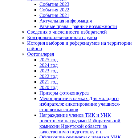
События 2023
События 2022
События 2021
Актуальная информация
Равные права - равные возможности
Сведения о численности избирателей
Контрольно-ревизионная служба
История выборов и референдумов на территории
района
Фотогалерея
2025 год
2024 год
2023 год
2022 год
2021 год
2020 год
Призеры фотоконкурса
Мероприятие в рамках Дня молодого
избирателя: анкетирование учащихся-
старшеклассников
Награждение членов ТИК и УИК
почетными наградами Избирательной
комиссии Иркутской области за
качественную подготовку и п
Обучающие семинары с членами УИК