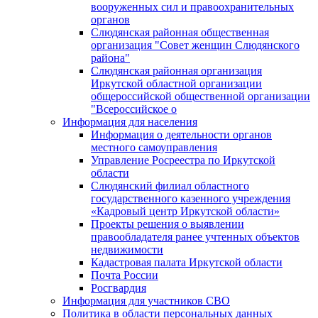
вооруженных сил и правоохранительных
органов
Слюдянская районная общественная
организация "Совет женщин Слюдянского
района"
Слюдянская районная организация
Иркутской областной организации
общероссийской общественной организации
"Всероссийское о
Информация для населения
Информация о деятельности органов
местного самоуправления
Управление Росреестра по Иркутской
области
Слюдянский филиал областного
государственного казенного учреждения
«Кадровый центр Иркутской области»
Проекты решения о выявлении
правообладателя ранее учтенных объектов
недвижимости
Кадастровая палата Иркутской области
Почта России
Росгвардия
Информация для участников СВО
Политика в области персональных данных