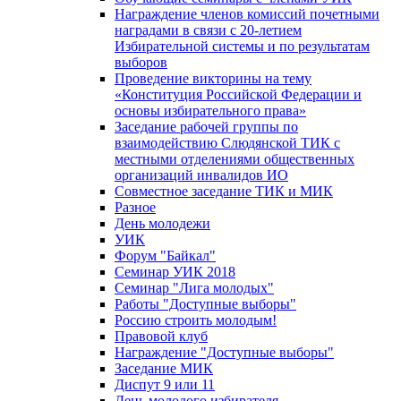
Награждение членов комиссий почетными
наградами в связи с 20-летием
Избирательной системы и по результатам
выборов
Проведение викторины на тему
«Конституция Российской Федерации и
основы избирательного права»
Заседание рабочей группы по
взаимодействию Слюдянской ТИК с
местными отделениями общественных
организаций инвалидов ИО
Совместное заседание ТИК и МИК
Разное
День молодежи
УИК
Форум "Байкал"
Семинар УИК 2018
Семинар "Лига молодых"
Работы "Доступные выборы"
Россию строить молодым!
Правовой клуб
Награждение "Доступные выборы"
Заседание МИК
Диспут 9 или 11
День молодого избирателя