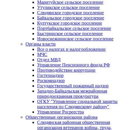
Маритуйское сельское поселение
Утуликское сельское поселение
Слюдянское городское поселение
Байкальское городское поселение
Култукское городское поселение
Портбайкальское сельское поселение
Быстринское сельское поселение
Новоснежнинское сельское поселение
Органы власти
Все о налогах и налогообложении
МЧС
Отдел МВД
Управление Пенсионного фонда РФ
Противодействие коррупции
Гостехнадзор
Роскомнадзор
Государственный пожарный надзор
Западно-Байкальская межрайонная
природоохранная прокуратура
ОГКУ "Управление социальной защиты
населения по Слюдянскому району"
Управление Росреестра
Общественные организации района
Слюдянская районная общественная
организация ветеранов войны, труда,