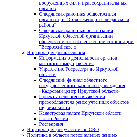
вооруженных сил и правоохранительных
органов
Слюдянская районная общественная
организация "Совет женщин Слюдянского
района"
Слюдянская районная организация
Иркутской областной организации
общероссийской общественной организации
"Всероссийское о
Информация для населения
Информация о деятельности органов
местного самоуправления
Управление Росреестра по Иркутской
области
Слюдянский филиал областного
государственного казенного учреждения
«Кадровый центр Иркутской области»
Проекты решения о выявлении
правообладателя ранее учтенных объектов
недвижимости
Кадастровая палата Иркутской области
Почта России
Росгвардия
Информация для участников СВО
Политика в области персональных данных