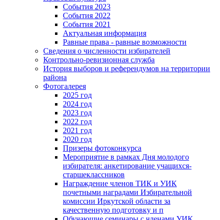
События 2023
События 2022
События 2021
Актуальная информация
Равные права - равные возможности
Сведения о численности избирателей
Контрольно-ревизионная служба
История выборов и референдумов на территории
района
Фотогалерея
2025 год
2024 год
2023 год
2022 год
2021 год
2020 год
Призеры фотоконкурса
Мероприятие в рамках Дня молодого
избирателя: анкетирование учащихся-
старшеклассников
Награждение членов ТИК и УИК
почетными наградами Избирательной
комиссии Иркутской области за
качественную подготовку и п
Обучающие семинары с членами УИК