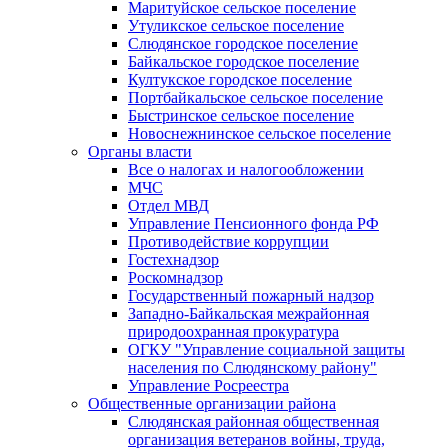
Маритуйское сельское поселение
Утуликское сельское поселение
Слюдянское городское поселение
Байкальское городское поселение
Култукское городское поселение
Портбайкальское сельское поселение
Быстринское сельское поселение
Новоснежнинское сельское поселение
Органы власти
Все о налогах и налогообложении
МЧС
Отдел МВД
Управление Пенсионного фонда РФ
Противодействие коррупции
Гостехнадзор
Роскомнадзор
Государственный пожарный надзор
Западно-Байкальская межрайонная
природоохранная прокуратура
ОГКУ "Управление социальной защиты
населения по Слюдянскому району"
Управление Росреестра
Общественные организации района
Слюдянская районная общественная
организация ветеранов войны, труда,