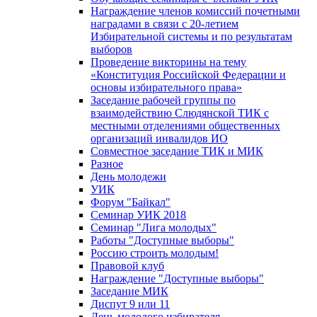
Награждение членов комиссий почетными
наградами в связи с 20-летием
Избирательной системы и по результатам
выборов
Проведение викторины на тему
«Конституция Российской Федерации и
основы избирательного права»
Заседание рабочей группы по
взаимодействию Слюдянской ТИК с
местными отделениями общественных
организаций инвалидов ИО
Совместное заседание ТИК и МИК
Разное
День молодежи
УИК
Форум "Байкал"
Семинар УИК 2018
Семинар "Лига молодых"
Работы "Доступные выборы"
Россию строить молодым!
Правовой клуб
Награждение "Доступные выборы"
Заседание МИК
Диспут 9 или 11
День молодого избирателя