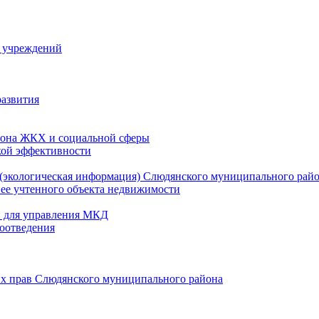
й учреждений
развития
зона ЖКХ и социальной сферы
кой эффективности
(экологическая информация) Слюдянского муниципального рай
нее учтенного объекта недвижимости
и для управления МКД
оотведения
их прав Слюдянского муниципального района