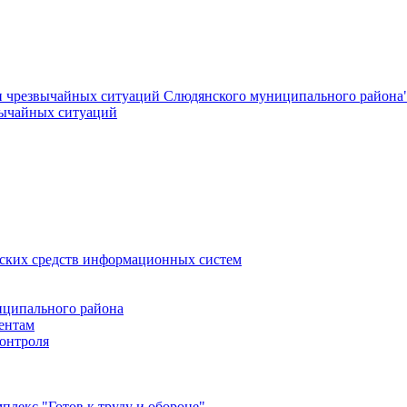
и чрезвычайных ситуаций Слюдянского муниципального района
вычайных ситуаций
еских средств информационных систем
ципального района
ентам
онтроля
лекс "Готов к труду и обороне"