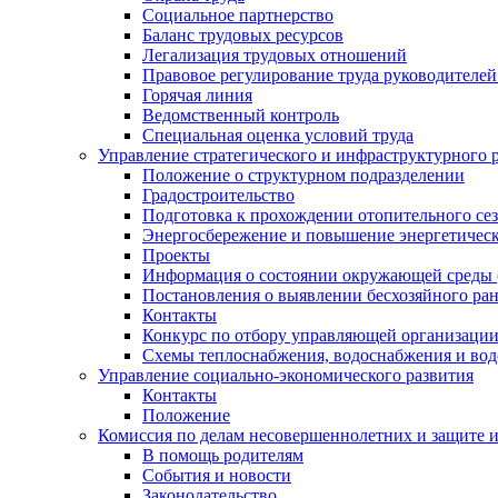
Социальное партнерство
Баланс трудовых ресурсов
Легализация трудовых отношений
Правовое регулирование труда руководителе
Горячая линия
Ведомственный контроль
Специальная оценка условий труда
Управление стратегического и инфраструктурного 
Положение о структурном подразделении
Градостроительство
Подготовка к прохождении отопительного се
Энергосбережение и повышение энергетичес
Проекты
Информация о состоянии окружающей среды 
Постановления о выявлении бесхозяйного ра
Контакты
Конкурс по отбору управляющей организаци
Схемы теплоснабжения, водоснабжения и вод
Управление социально-экономического развития
Контакты
Положение
Комиссия по делам несовершеннолетних и защите 
В помощь родителям
События и новости
Законодательство