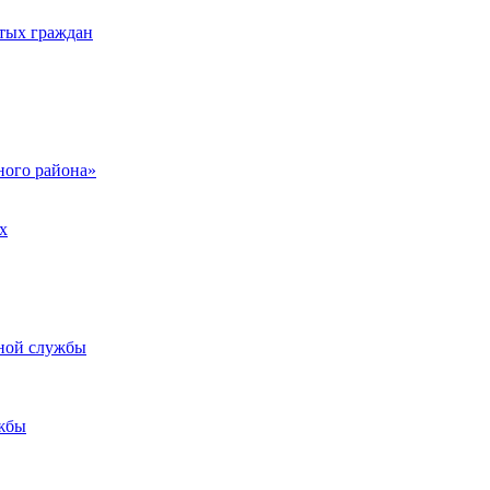
тых граждан
ого района»
х
ьной службы
жбы