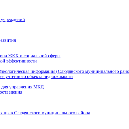
й учреждений
развития
зона ЖКХ и социальной сферы
кой эффективности
(экологическая информация) Слюдянского муниципального рай
нее учтенного объекта недвижимости
и для управления МКД
оотведения
их прав Слюдянского муниципального района