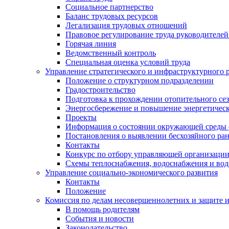
Социальное партнерство
Баланс трудовых ресурсов
Легализация трудовых отношений
Правовое регулирование труда руководителе
Горячая линия
Ведомственный контроль
Специальная оценка условий труда
Управление стратегического и инфраструктурного 
Положение о структурном подразделении
Градостроительство
Подготовка к прохождении отопительного се
Энергосбережение и повышение энергетичес
Проекты
Информация о состоянии окружающей среды 
Постановления о выявлении бесхозяйного ра
Контакты
Конкурс по отбору управляющей организаци
Схемы теплоснабжения, водоснабжения и вод
Управление социально-экономического развития
Контакты
Положение
Комиссия по делам несовершеннолетних и защите 
В помощь родителям
События и новости
Законодательство