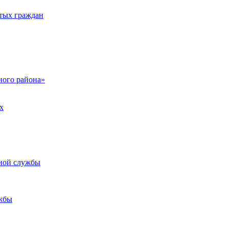
тых граждан
ого района»
х
ьной службы
жбы