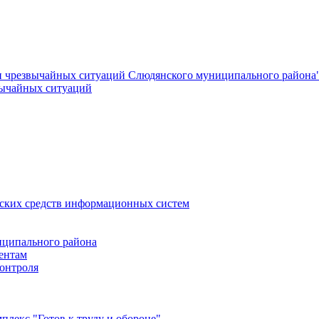
и чрезвычайных ситуаций Слюдянского муниципального района
вычайных ситуаций
еских средств информационных систем
ципального района
ентам
онтроля
лекс "Готов к труду и обороне"