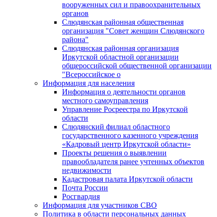
вооруженных сил и правоохранительных
органов
Слюдянская районная общественная
организация "Совет женщин Слюдянского
района"
Слюдянская районная организация
Иркутской областной организации
общероссийской общественной организации
"Всероссийское о
Информация для населения
Информация о деятельности органов
местного самоуправления
Управление Росреестра по Иркутской
области
Слюдянский филиал областного
государственного казенного учреждения
«Кадровый центр Иркутской области»
Проекты решения о выявлении
правообладателя ранее учтенных объектов
недвижимости
Кадастровая палата Иркутской области
Почта России
Росгвардия
Информация для участников СВО
Политика в области персональных данных