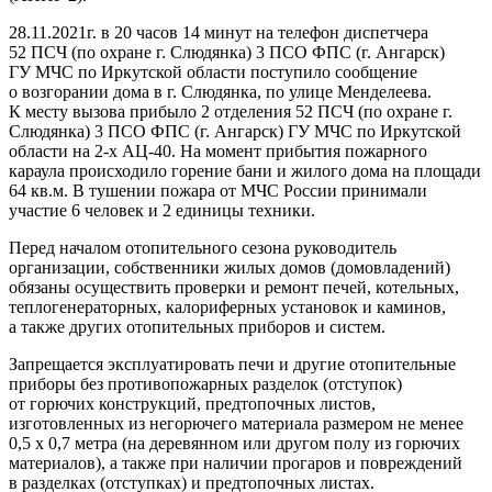
28.11.2021г. в 20 часов 14 минут на телефон диспетчера
52 ПСЧ (по охране г. Слюдянка) 3 ПСО ФПС (г. Ангарск)
ГУ МЧС по Иркутской области поступило сообщение
о возгорании дома в г. Слюдянка, по улице Менделеева.
К месту вызова прибыло 2 отделения 52 ПСЧ (по охране г.
Слюдянка) 3 ПСО ФПС (г. Ангарск) ГУ МЧС по Иркутской
области на 2-х АЦ-40. На момент прибытия пожарного
караула происходило горение бани и жилого дома на площади
64 кв.м. В тушении пожара от МЧС России принимали
участие 6 человек и 2 единицы техники.
Перед началом отопительного сезона руководитель
организации, собственники жилых домов (домовладений)
обязаны осуществить проверки и ремонт печей, котельных,
теплогенераторных, калориферных установок и каминов,
а также других отопительных приборов и систем.
Запрещается эксплуатировать печи и другие отопительные
приборы без противопожарных разделок (отступок)
от горючих конструкций, предтопочных листов,
изготовленных из негорючего материала размером не менее
0,5 x 0,7 метра (на деревянном или другом полу из горючих
материалов), а также при наличии прогаров и повреждений
в разделках (отступках) и предтопочных листах.