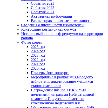
События 2023
События 2022
События 2021
Актуальная информация
Равные права - равные возможности
Сведения о численности избирателей
Контрольно-ревизионная служба
История выборов и референдумов на территории
района
Фотогалерея
2025 год
2024 год
2023 год
2022 год
2021 год
2020 год
Призеры фотоконкурса
Мероприятие в рамках Дня молодого
избирателя: анкетирование учащихся-
старшеклассников
Награждение членов ТИК и УИК
почетными наградами Избирательной
комиссии Иркутской области за
качественную подготовку и п
Обучающие семинары с членами УИК