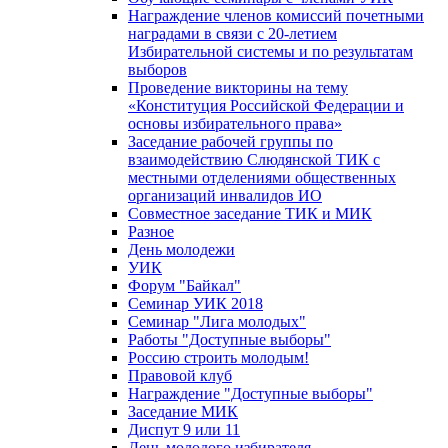
Награждение членов комиссий почетными
наградами в связи с 20-летием
Избирательной системы и по результатам
выборов
Проведение викторины на тему
«Конституция Российской Федерации и
основы избирательного права»
Заседание рабочей группы по
взаимодействию Слюдянской ТИК с
местными отделениями общественных
организаций инвалидов ИО
Совместное заседание ТИК и МИК
Разное
День молодежи
УИК
Форум "Байкал"
Семинар УИК 2018
Семинар "Лига молодых"
Работы "Доступные выборы"
Россию строить молодым!
Правовой клуб
Награждение "Доступные выборы"
Заседание МИК
Диспут 9 или 11
День молодого избирателя