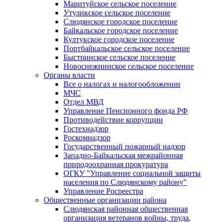
Маритуйское сельское поселение
Утуликское сельское поселение
Слюдянское городское поселение
Байкальское городское поселение
Култукское городское поселение
Портбайкальское сельское поселение
Быстринское сельское поселение
Новоснежнинское сельское поселение
Органы власти
Все о налогах и налогообложении
МЧС
Отдел МВД
Управление Пенсионного фонда РФ
Противодействие коррупции
Гостехнадзор
Роскомнадзор
Государственный пожарный надзор
Западно-Байкальская межрайонная
природоохранная прокуратура
ОГКУ "Управление социальной защиты
населения по Слюдянскому району"
Управление Росреестра
Общественные организации района
Слюдянская районная общественная
организация ветеранов войны, труда,