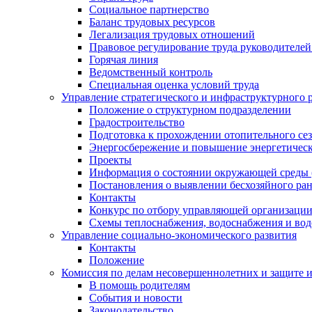
Социальное партнерство
Баланс трудовых ресурсов
Легализация трудовых отношений
Правовое регулирование труда руководителе
Горячая линия
Ведомственный контроль
Специальная оценка условий труда
Управление стратегического и инфраструктурного 
Положение о структурном подразделении
Градостроительство
Подготовка к прохождении отопительного се
Энергосбережение и повышение энергетичес
Проекты
Информация о состоянии окружающей среды 
Постановления о выявлении бесхозяйного ра
Контакты
Конкурс по отбору управляющей организаци
Схемы теплоснабжения, водоснабжения и вод
Управление социально-экономического развития
Контакты
Положение
Комиссия по делам несовершеннолетних и защите 
В помощь родителям
События и новости
Законодательство