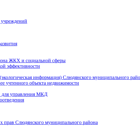
й учреждений
развития
зона ЖКХ и социальной сферы
кой эффективности
(экологическая информация) Слюдянского муниципального рай
нее учтенного объекта недвижимости
и для управления МКД
оотведения
их прав Слюдянского муниципального района