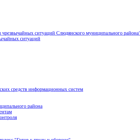
и чрезвычайных ситуаций Слюдянского муниципального района
вычайных ситуаций
еских средств информационных систем
ципального района
ентам
онтроля
лекс "Готов к труду и обороне"