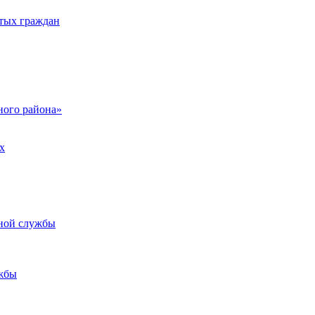
тых граждан
ого района»
х
ьной службы
жбы