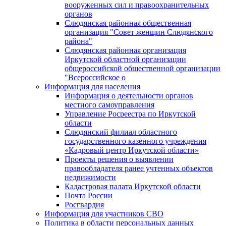
вооруженных сил и правоохранительных
органов
Слюдянская районная общественная
организация "Совет женщин Слюдянского
района"
Слюдянская районная организация
Иркутской областной организации
общероссийской общественной организации
"Всероссийское о
Информация для населения
Информация о деятельности органов
местного самоуправления
Управление Росреестра по Иркутской
области
Слюдянский филиал областного
государственного казенного учреждения
«Кадровый центр Иркутской области»
Проекты решения о выявлении
правообладателя ранее учтенных объектов
недвижимости
Кадастровая палата Иркутской области
Почта России
Росгвардия
Информация для участников СВО
Политика в области персональных данных