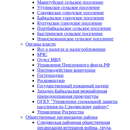
Маритуйское сельское поселение
Утуликское сельское поселение
Слюдянское городское поселение
Байкальское городское поселение
Култукское городское поселение
Портбайкальское сельское поселение
Быстринское сельское поселение
Новоснежнинское сельское поселение
Органы власти
Все о налогах и налогообложении
МЧС
Отдел МВД
Управление Пенсионного фонда РФ
Противодействие коррупции
Гостехнадзор
Роскомнадзор
Государственный пожарный надзор
Западно-Байкальская межрайонная
природоохранная прокуратура
ОГКУ "Управление социальной защиты
населения по Слюдянскому району"
Управление Росреестра
Общественные организации района
Слюдянская районная общественная
организация ветеранов войны, труда,