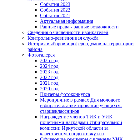
События 2023
События 2022
События 2021
Актуальная информация
Равные права - равные возможности
Сведения о численности избирателей
Контрольно-ревизионная служба
История выборов и референдумов на территории
района
Фотогалерея
2025 год
2024 год
2023 год
2022 год
2021 год
2020 год
Призеры фотоконкурса
Мероприятие в рамках Дня молодого
избирателя: анкетирование учащихся-
старшеклассников
Награждение членов ТИК и УИК
почетными наградами Избирательной
комиссии Иркутской области за
качественную подготовку и п
Обучающие семинары с членами УИК