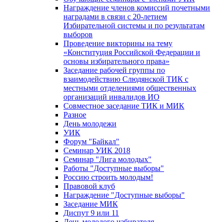
Награждение членов комиссий почетными
наградами в связи с 20-летием
Избирательной системы и по результатам
выборов
Проведение викторины на тему
«Конституция Российской Федерации и
основы избирательного права»
Заседание рабочей группы по
взаимодействию Слюдянской ТИК с
местными отделениями общественных
организаций инвалидов ИО
Совместное заседание ТИК и МИК
Разное
День молодежи
УИК
Форум "Байкал"
Семинар УИК 2018
Семинар "Лига молодых"
Работы "Доступные выборы"
Россию строить молодым!
Правовой клуб
Награждение "Доступные выборы"
Заседание МИК
Диспут 9 или 11
День молодого избирателя