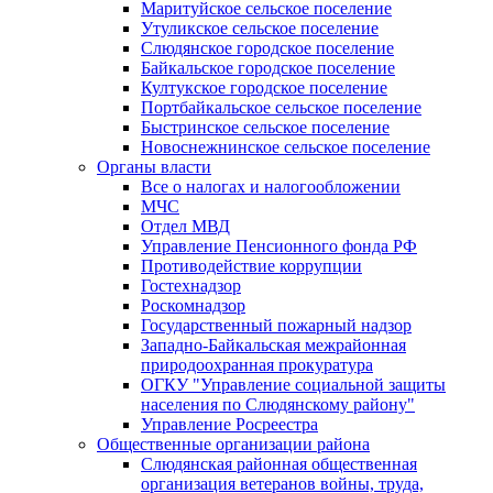
Маритуйское сельское поселение
Утуликское сельское поселение
Слюдянское городское поселение
Байкальское городское поселение
Култукское городское поселение
Портбайкальское сельское поселение
Быстринское сельское поселение
Новоснежнинское сельское поселение
Органы власти
Все о налогах и налогообложении
МЧС
Отдел МВД
Управление Пенсионного фонда РФ
Противодействие коррупции
Гостехнадзор
Роскомнадзор
Государственный пожарный надзор
Западно-Байкальская межрайонная
природоохранная прокуратура
ОГКУ "Управление социальной защиты
населения по Слюдянскому району"
Управление Росреестра
Общественные организации района
Слюдянская районная общественная
организация ветеранов войны, труда,