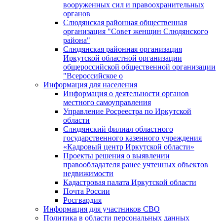
вооруженных сил и правоохранительных
органов
Слюдянская районная общественная
организация "Совет женщин Слюдянского
района"
Слюдянская районная организация
Иркутской областной организации
общероссийской общественной организации
"Всероссийское о
Информация для населения
Информация о деятельности органов
местного самоуправления
Управление Росреестра по Иркутской
области
Слюдянский филиал областного
государственного казенного учреждения
«Кадровый центр Иркутской области»
Проекты решения о выявлении
правообладателя ранее учтенных объектов
недвижимости
Кадастровая палата Иркутской области
Почта России
Росгвардия
Информация для участников СВО
Политика в области персональных данных