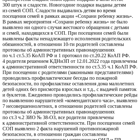
300 штук и сладости. Новогодние подарки выданы детям
из семей СОП. Сладости выдавались детям во время
посещения семей в рамках акции «Сохрани ребенку жизнь».
В рамках мероприятия «Сохрани ребенку жизнь» не было
выявлено ни одного случая жестокого обращения с детьми
и семей, находящихся в СОП. При посещении семей были
выявлены факты ненадлежащего исполнения родительских
обязанностей, в отношении 10-ти родителей составлены
протоколы об административных правонарушениях
по ч.1 ст.5.35 КоАП РФ и 1 протокол по ст.20.22 КоАП РФ.
4 родителя решением КДНиЗП от 12.01.2022 года привлечены
к административной ответственности по ст.5.35 ч.1 КоАП РФ.
При посещении с родителями (законными представителями)
проводились профилактические беседы по пожарной
безопасности, по профилактике оставления дома малолетних
детей одних без присмотра взрослых и т.д., с выдачей памяток
и буклетов. Ежедневно проводились профилактические рейды
по выявлению нарушителей «комендантского часа», выявлено
7 несовершеннолетних, в отношении родителей составлены
протоколы об административных правонарушениях
по ст.3 ч.2 ЗИО № 38-ОЗ, все родители привлечены
к административной ответственности. При посещении семей
СОП выявлено 2 факта нарушений противопожарной
безопасности, в отношении граждан составлены
административные протоколы сотрудникам ОНД и ПР