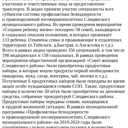
участники и ответственные лица за предоставление
транспорта. В акции приняли участие специалисты всех
субъектов системы профилактики безнадзорности
и правонарушений несовершеннолетних Слюдянского
муниципального района. Во время проведения мероприятия
«Сохрани ребенку жизнь» посещено 58 семей, находящихся
в социально опасном положении, в которых проживает
133 ребенка. Охвачены семьи и проживающие в отдаленных
территориях (п.Тибельти, д.Быстрая, п.Ангасолка и т.д.).
Всего в рамках акции проведено 356 патронажей, в том числе
198 медицинских и 158 социальных. В рамках проведения
мероприятия общественной организацией «Совет женщин
Слюдянского района» были приобретены продуктовые
наборы, в которые вошли продукты первой необходимости
(макароны, мука, сахар, консервы, чай, молоко и т.д.).
Полученные 6 продуктовых наборов были переданы во время
акции особо нуждающимся семьям СОП. Также, продуктовые
наборы в количестве 20 штук были приобретены на денежные
средства, собранные прокуратурой Слюдянского района.
Продуктовые наборы переданы семьям, находящимся
в трудной жизненной ситуации. В рамках муниципальной
программы «Профилактика безнадзорности
и правонарушений несовершеннолетних Слюдянского
муниципального района» на 2019-2024 годы были
приобретены сладкие новогодние подарки в количестве