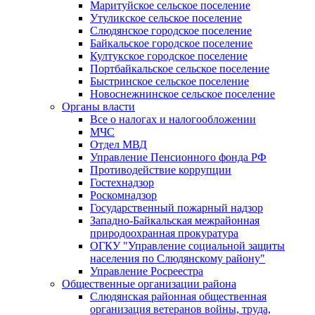
Маритуйское сельское поселение
Утуликское сельское поселение
Слюдянское городское поселение
Байкальское городское поселение
Култукское городское поселение
Портбайкальское сельское поселение
Быстринское сельское поселение
Новоснежнинское сельское поселение
Органы власти
Все о налогах и налогообложении
МЧС
Отдел МВД
Управление Пенсионного фонда РФ
Противодействие коррупции
Гостехнадзор
Роскомнадзор
Государственный пожарный надзор
Западно-Байкальская межрайонная
природоохранная прокуратура
ОГКУ "Управление социальной защиты
населения по Слюдянскому району"
Управление Росреестра
Общественные организации района
Слюдянская районная общественная
организация ветеранов войны, труда,