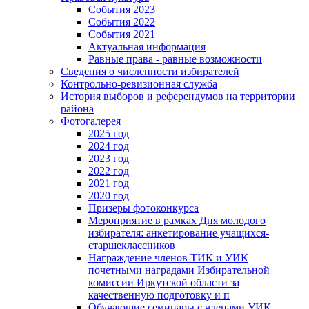
События 2023
События 2022
События 2021
Актуальная информация
Равные права - равные возможности
Сведения о численности избирателей
Контрольно-ревизионная служба
История выборов и референдумов на территории
района
Фотогалерея
2025 год
2024 год
2023 год
2022 год
2021 год
2020 год
Призеры фотоконкурса
Мероприятие в рамках Дня молодого
избирателя: анкетирование учащихся-
старшеклассников
Награждение членов ТИК и УИК
почетными наградами Избирательной
комиссии Иркутской области за
качественную подготовку и п
Обучающие семинары с членами УИК