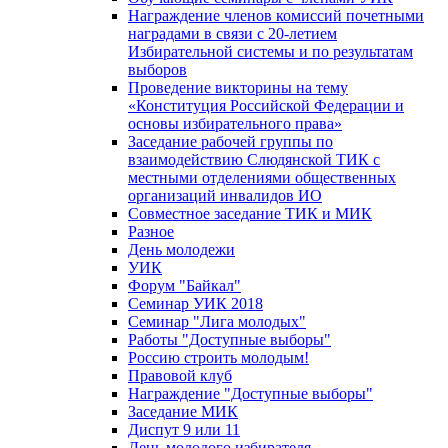
Награждение членов комиссий почетными
наградами в связи с 20-летием
Избирательной системы и по результатам
выборов
Проведение викторины на тему
«Конституция Российской Федерации и
основы избирательного права»
Заседание рабочей группы по
взаимодействию Слюдянской ТИК с
местными отделениями общественных
организаций инвалидов ИО
Совместное заседание ТИК и МИК
Разное
День молодежи
УИК
Форум "Байкал"
Семинар УИК 2018
Семинар "Лига молодых"
Работы "Доступные выборы"
Россию строить молодым!
Правовой клуб
Награждение "Доступные выборы"
Заседание МИК
Диспут 9 или 11
День молодого избирателя