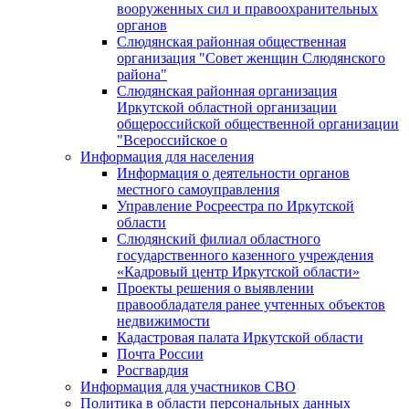
вооруженных сил и правоохранительных
органов
Слюдянская районная общественная
организация "Совет женщин Слюдянского
района"
Слюдянская районная организация
Иркутской областной организации
общероссийской общественной организации
"Всероссийское о
Информация для населения
Информация о деятельности органов
местного самоуправления
Управление Росреестра по Иркутской
области
Слюдянский филиал областного
государственного казенного учреждения
«Кадровый центр Иркутской области»
Проекты решения о выявлении
правообладателя ранее учтенных объектов
недвижимости
Кадастровая палата Иркутской области
Почта России
Росгвардия
Информация для участников СВО
Политика в области персональных данных