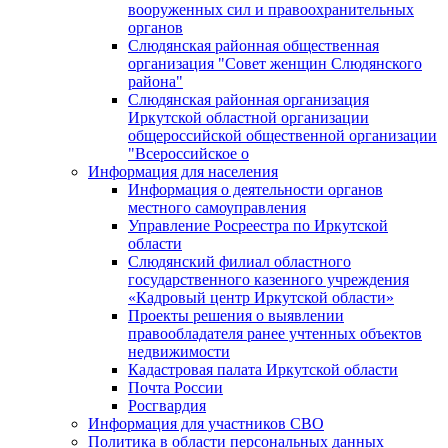
вооруженных сил и правоохранительных
органов
Слюдянская районная общественная
организация "Совет женщин Слюдянского
района"
Слюдянская районная организация
Иркутской областной организации
общероссийской общественной организации
"Всероссийское о
Информация для населения
Информация о деятельности органов
местного самоуправления
Управление Росреестра по Иркутской
области
Слюдянский филиал областного
государственного казенного учреждения
«Кадровый центр Иркутской области»
Проекты решения о выявлении
правообладателя ранее учтенных объектов
недвижимости
Кадастровая палата Иркутской области
Почта России
Росгвардия
Информация для участников СВО
Политика в области персональных данных