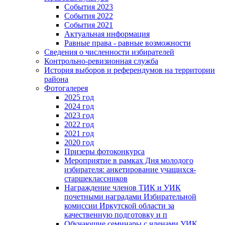
События 2023
События 2022
События 2021
Актуальная информация
Равные права - равные возможности
Сведения о численности избирателей
Контрольно-ревизионная служба
История выборов и референдумов на территории
района
Фотогалерея
2025 год
2024 год
2023 год
2022 год
2021 год
2020 год
Призеры фотоконкурса
Мероприятие в рамках Дня молодого
избирателя: анкетирование учащихся-
старшеклассников
Награждение членов ТИК и УИК
почетными наградами Избирательной
комиссии Иркутской области за
качественную подготовку и п
Обучающие семинары с членами УИК