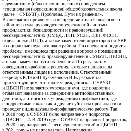
с девиантным (общественно опасным) поведением
«специальная (коррекционная) общеобразовательная школа
(далее – СУВУЗТ). Проблемы. Пути их решения».
В совещании прияли участие представители Слюдянского
районного суда, руководители учреждений системы
профилактики безнадзорности и правонарушений
несовершеннолетних (ОМВД, ЛПП, УСЗН, ЦЗН, ФССП,
отдела опеки, ЦПД), а также заместители директоров по УВР
и социальные педагоги школ района. На совещании подняты
проблемы, имеющиеся при решении вопроса о помещении
несовершеннолетних правонарушителей в СУВУЗТ, ЦВСНП,
а также намечены пути их решения. По результатам
совещания выработаны решения, которые направлены
ответственным лицам на исполнение. Ответственный
секретарь КДНиЗП Кузьменкова И.В. разъяснила
присутствующим, что такие учреждения как СУВУЗТ
и ЦВСНП не являются учреждениями, где подростки
отбывают наказание за совершение антиобщественных
действий, а относятся к учреждениям профилактики, где
с подростками также как и другие субъекты профилактики
проводят индивидуально-профилактическую работу. Так,
в 2018 году в СУВУЗТ было направлено 4 подростка,
в ЦВСНП – 2. В 2019 году в СУВУЗТ направлен 1 подросток,
в 2020 году направлен 1 несовершеннолетний в ЦВСНП,
в 2021 году – не направлялись. Направление