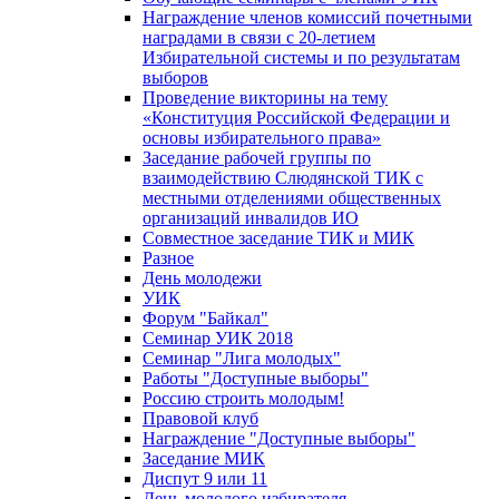
Награждение членов комиссий почетными
наградами в связи с 20-летием
Избирательной системы и по результатам
выборов
Проведение викторины на тему
«Конституция Российской Федерации и
основы избирательного права»
Заседание рабочей группы по
взаимодействию Слюдянской ТИК с
местными отделениями общественных
организаций инвалидов ИО
Совместное заседание ТИК и МИК
Разное
День молодежи
УИК
Форум "Байкал"
Семинар УИК 2018
Семинар "Лига молодых"
Работы "Доступные выборы"
Россию строить молодым!
Правовой клуб
Награждение "Доступные выборы"
Заседание МИК
Диспут 9 или 11
День молодого избирателя