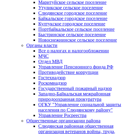
Маритуйское сельское поселение
Утуликское сельское поселение
Слюдянское городское поселение
Байкальское городское поселение
Култукское городское поселение
Портбайкальское сельское поселение
Быстринское сельское поселение
Новоснежнинское сельское поселение
Органы власти
Все о налогах и налогообложении
МЧС
Отдел МВД
Управление Пенсионного фонда РФ
Противодействие коррупции
Гостехнадзор
Роскомнадзор
Государственный пожарный надзор
Западно-Байкальская межрайонная
природоохранная прокуратура
ОГКУ "Управление социальной защиты
населения по Слюдянскому району"
Управление Росреестра
Общественные организации района
Слюдянская районная общественная
организация ветеранов войны, труда,