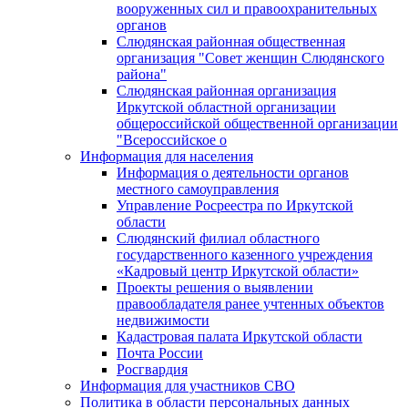
вооруженных сил и правоохранительных
органов
Слюдянская районная общественная
организация "Совет женщин Слюдянского
района"
Слюдянская районная организация
Иркутской областной организации
общероссийской общественной организации
"Всероссийское о
Информация для населения
Информация о деятельности органов
местного самоуправления
Управление Росреестра по Иркутской
области
Слюдянский филиал областного
государственного казенного учреждения
«Кадровый центр Иркутской области»
Проекты решения о выявлении
правообладателя ранее учтенных объектов
недвижимости
Кадастровая палата Иркутской области
Почта России
Росгвардия
Информация для участников СВО
Политика в области персональных данных