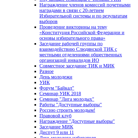
Награждение членов комиссий почетными
наградами в связи с 20-летием
Избирательной системы и по результатам
выборов
Проведение викторины на тему
«Конституция Российской Федерации и
основы избирательного права»
Заседание рабочей группы по
взаимодействию Слюдянской ТИК с
местными отделениями общественных
организаций инвалидов ИО
Совместное заседание ТИК и МИК
Разное
День молодежи
УИК
Форум "Байкал"
Семинар УИК 2018
Семинар "Лига молодых"
Работы "Доступные выборы"
Россию строить молодым!
Правовой клуб
Награждение "Доступные выборы"
Заседание МИК
Диспут 9 или 11
День молодого избирателя