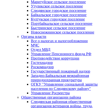
Маритуйское сельское поселение
Утуликское сельское поселение
Слюдянское городское поселение
Байкальское городское поселение
Култукское городское поселение
Портбайкальское сельское поселение
Быстринское сельское поселение
Новоснежнинское сельское поселение
Органы власти
Все о налогах и налогообложении
МЧС
Отдел МВД
Управление Пенсионного фонда РФ
Противодействие коррупции
Гостехнадзор
Роскомнадзор
Государственный пожарный надзор
Западно-Байкальская межрайонная
природоохранная прокуратура
ОГКУ "Управление социальной защиты
населения по Слюдянскому району"
Управление Росреестра
Общественные организации района
Слюдянская районная общественная
организация ветеранов войны, труда,