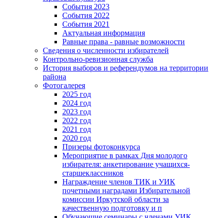
События 2023
События 2022
События 2021
Актуальная информация
Равные права - равные возможности
Сведения о численности избирателей
Контрольно-ревизионная служба
История выборов и референдумов на территории
района
Фотогалерея
2025 год
2024 год
2023 год
2022 год
2021 год
2020 год
Призеры фотоконкурса
Мероприятие в рамках Дня молодого
избирателя: анкетирование учащихся-
старшеклассников
Награждение членов ТИК и УИК
почетными наградами Избирательной
комиссии Иркутской области за
качественную подготовку и п
Обучающие семинары с членами УИК