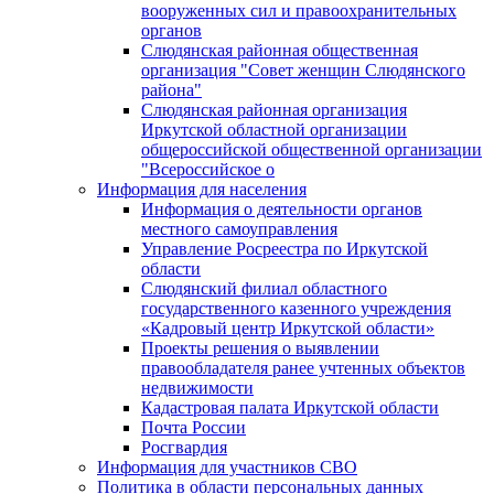
вооруженных сил и правоохранительных
органов
Слюдянская районная общественная
организация "Совет женщин Слюдянского
района"
Слюдянская районная организация
Иркутской областной организации
общероссийской общественной организации
"Всероссийское о
Информация для населения
Информация о деятельности органов
местного самоуправления
Управление Росреестра по Иркутской
области
Слюдянский филиал областного
государственного казенного учреждения
«Кадровый центр Иркутской области»
Проекты решения о выявлении
правообладателя ранее учтенных объектов
недвижимости
Кадастровая палата Иркутской области
Почта России
Росгвардия
Информация для участников СВО
Политика в области персональных данных