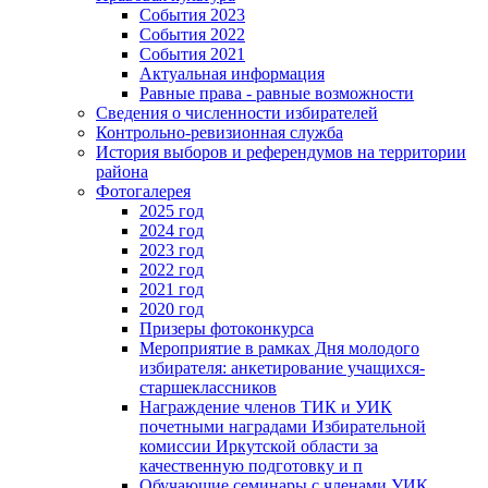
События 2023
События 2022
События 2021
Актуальная информация
Равные права - равные возможности
Сведения о численности избирателей
Контрольно-ревизионная служба
История выборов и референдумов на территории
района
Фотогалерея
2025 год
2024 год
2023 год
2022 год
2021 год
2020 год
Призеры фотоконкурса
Мероприятие в рамках Дня молодого
избирателя: анкетирование учащихся-
старшеклассников
Награждение членов ТИК и УИК
почетными наградами Избирательной
комиссии Иркутской области за
качественную подготовку и п
Обучающие семинары с членами УИК