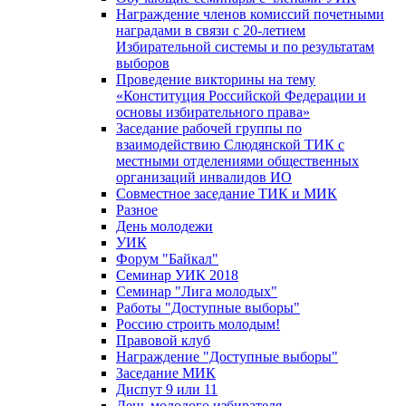
Награждение членов комиссий почетными
наградами в связи с 20-летием
Избирательной системы и по результатам
выборов
Проведение викторины на тему
«Конституция Российской Федерации и
основы избирательного права»
Заседание рабочей группы по
взаимодействию Слюдянской ТИК с
местными отделениями общественных
организаций инвалидов ИО
Совместное заседание ТИК и МИК
Разное
День молодежи
УИК
Форум "Байкал"
Семинар УИК 2018
Семинар "Лига молодых"
Работы "Доступные выборы"
Россию строить молодым!
Правовой клуб
Награждение "Доступные выборы"
Заседание МИК
Диспут 9 или 11
День молодого избирателя