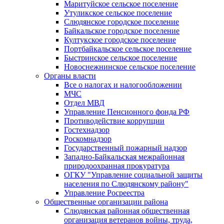
Маритуйское сельское поселение
Утуликское сельское поселение
Слюдянское городское поселение
Байкальское городское поселение
Култукское городское поселение
Портбайкальское сельское поселение
Быстринское сельское поселение
Новоснежнинское сельское поселение
Органы власти
Все о налогах и налогообложении
МЧС
Отдел МВД
Управление Пенсионного фонда РФ
Противодействие коррупции
Гостехнадзор
Роскомнадзор
Государственный пожарный надзор
Западно-Байкальская межрайонная
природоохранная прокуратура
ОГКУ "Управление социальной защиты
населения по Слюдянскому району"
Управление Росреестра
Общественные организации района
Слюдянская районная общественная
организация ветеранов войны, труда,