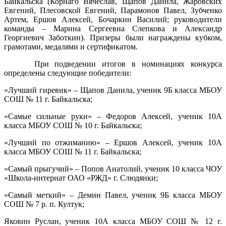
Байкальска (Корнаго Вячеслав, Щапов Данила, Жаровских
Евгений, Плесовской Евгений, Парамонов Павел, Зубченко
Артем, Ершов Алексей, Бочаркин Василий; руководители
команды – Марина Сергеевна Слепкова и Александр
Георгиевич Заботкин). Призеры были награждены кубком,
грамотами, медалями и сертификатом.
При подведении итогов в номинациях конкурса
определены следующие победители:
«Лучший гиревик» – Щапов Данила, ученик 9Б класса МБОУ
СОШ № 11 г. Байкальска;
«Самые сильные руки» – Федоров Алексей, ученик 10А
класса МБОУ СОШ № 10 г. Байкальска;
«Лучший по отжиманию» – Ершов Алексей, ученик 10А
класса МБОУ СОШ № 11 г. Байкальска;
«Самый прыгучий» – Попов Анатолий, ученик 10 класса ЧОУ
«Школа-интернат ОАО «РЖД» г. Слюдянки;
«Самый меткий» – Демин Павел, ученик 9Б класса МБОУ
СОШ № 7 р. п. Култук;
Яковин Руслан, ученик 10А класса МБОУ СОШ № 12 г.