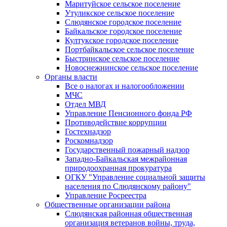
Маритуйское сельское поселение
Утуликское сельское поселение
Слюдянское городское поселение
Байкальское городское поселение
Култукское городское поселение
Портбайкальское сельское поселение
Быстринское сельское поселение
Новоснежнинское сельское поселение
Органы власти
Все о налогах и налогообложении
МЧС
Отдел МВД
Управление Пенсионного фонда РФ
Противодействие коррупции
Гостехнадзор
Роскомнадзор
Государственный пожарный надзор
Западно-Байкальская межрайонная
природоохранная прокуратура
ОГКУ "Управление социальной защиты
населения по Слюдянскому району"
Управление Росреестра
Общественные организации района
Слюдянская районная общественная
организация ветеранов войны, труда,