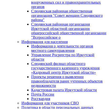
вооруженных сил и правоохранительных
органов
Слюдянская районная общественная
организация "Совет женщин Слюдянского
района"
Слюдянская районная организация
Иркутской областной организации
общероссийской общественной организации
"Всероссийское о
Информация для населения
Информация о деятельности органов
местного самоуправления
Управление Росреестра по Иркутской
области
Слюдянский филиал областного
государственного казенного учреждения
«Кадровый центр Иркутской области»
Проекты решения о выявлении
правообладателя ранее учтенных объектов
недвижимости
Кадастровая палата Иркутской области
Почта России
Росгвардия
Информация для участников СВО
Политика в области персональных данных