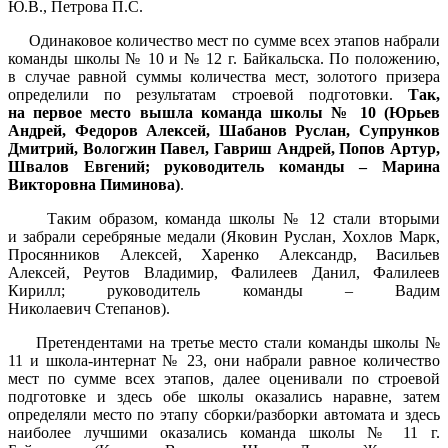
Ю.В., Петрова П.С.
Одинаковое количество мест по сумме всех этапов набрали
команды школы № 10 и № 12 г. Байкальска. По положению,
в случае равной суммы количества мест, золотого призера
определили по результатам строевой подготовки.
Так,
на первое место вышла команда школы № 10 (Юрьев
Андрей, Федоров Алексей, Шабанов Руслан, Супрунков
Дмитрий, Вологжин Павел, Гавриш Андрей, Попов Артур,
Швалов Евгений; руководитель команды – Марина
Викторовна Пиминова)
.
Таким образом, команда школы № 12 стали вторыми
и забрали серебряные медали (Яковин Руслан, Хохлов Марк,
Просянников Алексей, Харенко Александр, Васильев
Алексей, Реутов Владимир, Фалилеев Данил, Фалилеев
Кирилл; руководитель команды – Вадим
Николаевич Степанов).
Претендентами на третье место стали команды школы №
11 и школа-интернат № 23, они набрали равное количество
мест по сумме всех этапов, далее оценивали по строевой
подготовке и здесь обе школы оказались наравне, затем
определяли место по этапу сборки/разборки автомата и здесь
наиболее лучшими оказались команда школы № 11 г.