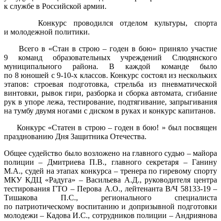
к службе в Российской армии.
Конкурс проводился отделом культуры, спорта
и молодежной политики.
Всего в «Стан в строю – годен в бою» приняло участие
9 команд образовательных учреждений Слюдянского
муниципального района. В каждой команде было
по 8 юношей с 9-10-х классов. Конкурс состоял из нескольких
этапов: строевая подготовка, стрельба из пневматической
винтовки, рывок гири, разборка и сборка автомата, сгибание
рук в упоре лежа, тестирование, подтягивание, запрыгивания
на тумбу двумя ногами с диском в руках и конкурс капитанов.
Конкурс «Статен в строю – годен в бою! » был посвящен
празднованию Дня Защитника Отечества.
Общее судейство было возложено на главного судью – майора
полиции – Дмитриева П.В., главного секретаря – Ганину
М.А., судей на этапах конкурса – тренера по гиревому спорту
МКУ КДЦ «Радуга» – Васильева А.Д., руководителя центра
тестирования ГТО – Перова А.О., лейтенанта В/Ч 58133-19 –
Тишакова П.С., регионального специалиста
по патриотическому воспитанию и допризывной подготовки
молодежи – Кадова И.С., сотрудников полиции – Андриянова