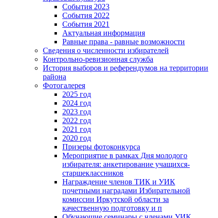
События 2023
События 2022
События 2021
Актуальная информация
Равные права - равные возможности
Сведения о численности избирателей
Контрольно-ревизионная служба
История выборов и референдумов на территории
района
Фотогалерея
2025 год
2024 год
2023 год
2022 год
2021 год
2020 год
Призеры фотоконкурса
Мероприятие в рамках Дня молодого
избирателя: анкетирование учащихся-
старшеклассников
Награждение членов ТИК и УИК
почетными наградами Избирательной
комиссии Иркутской области за
качественную подготовку и п
Обучающие семинары с членами УИК