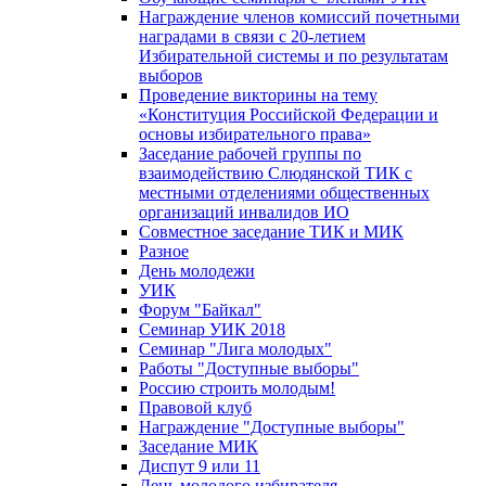
Награждение членов комиссий почетными
наградами в связи с 20-летием
Избирательной системы и по результатам
выборов
Проведение викторины на тему
«Конституция Российской Федерации и
основы избирательного права»
Заседание рабочей группы по
взаимодействию Слюдянской ТИК с
местными отделениями общественных
организаций инвалидов ИО
Совместное заседание ТИК и МИК
Разное
День молодежи
УИК
Форум "Байкал"
Семинар УИК 2018
Семинар "Лига молодых"
Работы "Доступные выборы"
Россию строить молодым!
Правовой клуб
Награждение "Доступные выборы"
Заседание МИК
Диспут 9 или 11
День молодого избирателя